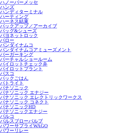
ハノーバーメッセ
ハンズ
ハンディターミナル
ハーティング
ハーネス結束
バックアップ／アーカイブ
バッグ&シューズ
バヨネットロック
バロー
バンダイナムコ
バンダイナムコアミューズメント
バーガーキング
バーチャルショールーム
パイロットチェック弁
パイロットプラント
パスコ
パックごはん
パトライト
パナソニック
パナソニック エナジー
パナソニック エレクトリックワークス
パナソニック コネクト
パナソニックHD
パナソニックエナジー
パルコ
パルスブローバルブ
パワーサプライWAGO
パワーリレー