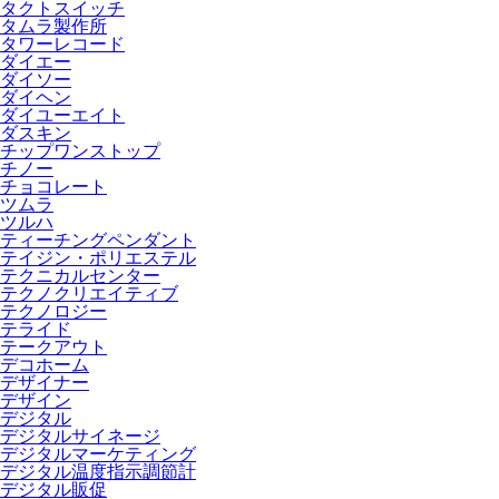
タクトスイッチ
タムラ製作所
タワーレコード
ダイエー
ダイソー
ダイヘン
ダイユーエイト
ダスキン
チップワンストップ
チノー
チョコレート
ツムラ
ツルハ
ティーチングペンダント
テイジン・ポリエステル
テクニカルセンター
テクノクリエイティブ
テクノロジー
テライド
テークアウト
デコホーム
デザイナー
デザイン
デジタル
デジタルサイネージ
デジタルマーケティング
デジタル温度指示調節計
デジタル販促