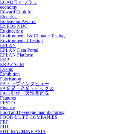
ECADライブラリ
economy
Edward Enninful
Electrical
Endeavour Awards
ENEOS NUC
Engineering
Environmental & Climatic Testing
Environmental Testing
EPLAN
EPLAN Data Portal
EPLAN Platform
ERP
ERP／SCM
Events
Exhibition
Fabrication
FAトップインタビュー
FA業界・企業トピックス
FA自動化・製造業市況
Features
FESTO
Finance
Food and beverage manufacturing
FOOD＆LIFE COMPANIES
FRP
FUJI
FUJI MACHINE ASIA