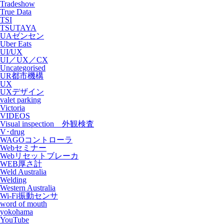
Tradeshow
True Data
TSI
TSUTAYA
UAゼンセン
Uber Eats
UI/UX
UI／UX／CX
Uncategorised
UR都市機構
UX
UXデザイン
valet parking
Victoria
VIDEOS
Visual inspection 外観検査
V･drug
WAGOコントローラ
Webセミナー
Webリセットブレーカ
WEB厚さ計
Weld Australia
Welding
Western Australia
Wi-Fi振動センサ
word of mouth
yokohama
YouTube