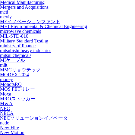
Medical Manufacturing
Mergers and Acquisitions
meti
meviy
MEイノベーションファンド
MHI Environmental & Chemical Engineering
microwave chemicals
MIL-STD-810
Military Standard Testing
ministry of finance
mitsubishi heavy industries
mitsui chemicals
MIケーブル
mlit
MMCリョウテック
MODEX 2024
money
MonotaRO
MOS FETリレー
Moxa
MROストッカー
M＆A
NEC
NECA
NECソリューションイノベータ
nedo
New Hire
New Motion