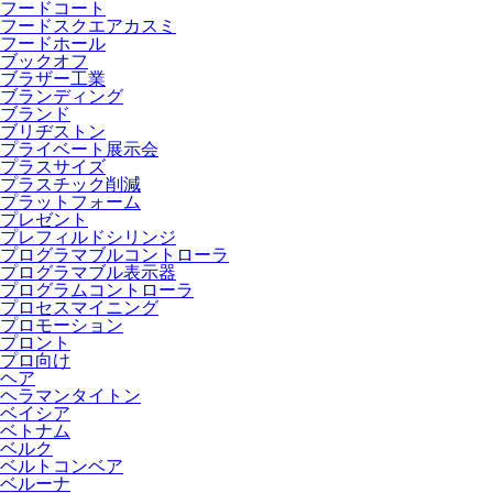
フードコート
フードスクエアカスミ
フードホール
ブックオフ
ブラザー工業
ブランディング
ブランド
ブリヂストン
プライベート展示会
プラスサイズ
プラスチック削減
プラットフォーム
プレゼント
プレフィルドシリンジ
プログラマブルコントローラ
プログラマブル表示器
プログラムコントローラ
プロセスマイニング
プロモーション
プロント
プロ向け
ヘア
ヘラマンタイトン
ベイシア
ベトナム
ベルク
ベルトコンベア
ベルーナ