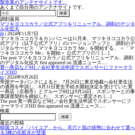
製造業のアンテナサイトです。
あくまで自分用のアンテナサイトです。
検
索:
調剤薬局
マツキヨココカラ／公式アプリをリニューアル、調剤のデジタ
ル化拡大
rb
|
2024年11月7日
マツキヨココカラ＆カンパニーは11月末、マツキヨココカラ公
式アプリ（以下公式アプリ）のバージョンアップと、調剤のデ
ジタルサービス「マツキヨココカラ Me」を開始する。 ＜「マ
ツキヨココカラ Me」を開始＞ 公式アプリのリ […]
The post マツキヨココカラ／公式アプリをリニューアル、調剤
のデジタル化拡大 first appeared on 流通ニュース….
寛一商店など9社／会社更生法申請でスポンサーにファーマラ
イズHD
ra
|
2024年9月26日
帝国データバンクによると、7月26日に東京地裁へ会社更生法
の適用を申請し、8月31日更生手続き開始決定を受けていた寛
一商店（京都市）とグループ8社は9月24日、スポンサーとの事
業譲渡契約を締結した。 スポンサーに選定され […]
The post 寛一商店など9社／会社更生法申請でスポンサーにフ
ァーマライズHD first appeared on 流通ニュース….
検索
検索
最近の投稿
韓国コスメ「バイユア」から、毛穴と肌の状態に合わせて選べ
る3種の化粧水が登場