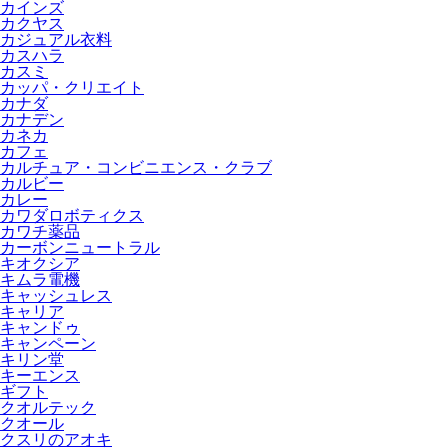
カインズ
カクヤス
カジュアル衣料
カスハラ
カスミ
カッパ・クリエイト
カナダ
カナデン
カネカ
カフェ
カルチュア・コンビニエンス・クラブ
カルビー
カレー
カワダロボティクス
カワチ薬品
カーボンニュートラル
キオクシア
キムラ電機
キャッシュレス
キャリア
キャンドゥ
キャンペーン
キリン堂
キーエンス
ギフト
クオルテック
クオール
クスリのアオキ