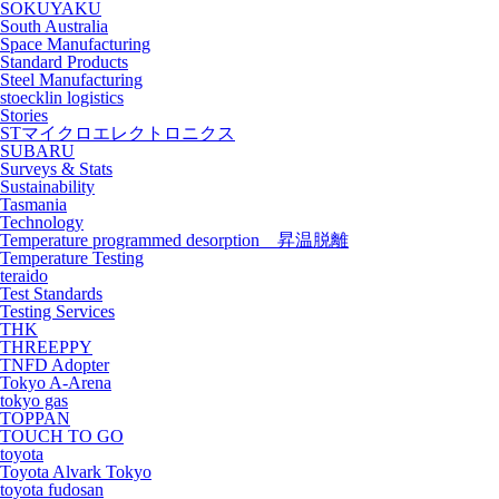
SOKUYAKU
South Australia
Space Manufacturing
Standard Products
Steel Manufacturing
stoecklin logistics
Stories
STマイクロエレクトロニクス
SUBARU
Surveys & Stats
Sustainability
Tasmania
Technology
Temperature programmed desorption 昇温脱離
Temperature Testing
teraido
Test Standards
Testing Services
THK
THREEPPY
TNFD Adopter
Tokyo A-Arena
tokyo gas
TOPPAN
TOUCH TO GO
toyota
Toyota Alvark Tokyo
toyota fudosan