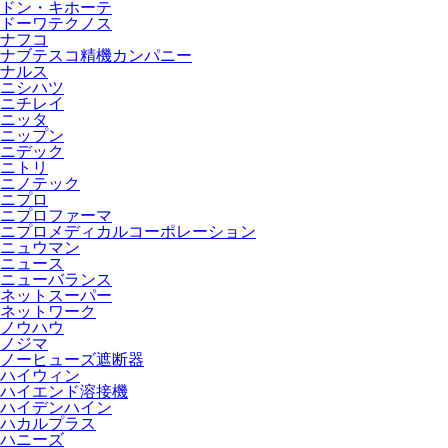
ドン・キホーテ
ドーワテクノス
ナフコ
ナブテスコ精機カンパニー
ナルス
ニシハツ
ニチレイ
ニッタ
ニップン
ニデック
ニトリ
ニノテック
ニプロ
ニプロファーマ
ニプロメディカルコーポレーション
ニュウマン
ニュース
ニューバランス
ネットスーパー
ネットワーク
ノウハウ
ノジマ
ノーヒューズ遮断器
ハイウィン
ハイエンド溶接機
ハイデンハイン
ハカルプラス
ハニーズ