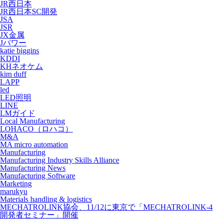
JR西日本
JR西日本SC開発
JSA
JSR
JX金属
Jパワー
katie biggins
KDDI
KHネオケム
kim duff
LAPP
led
LED照明
LINE
LMガイド
Local Manufacturing
LOHACO（ロハコ）
M&A
MA micro automation
Manufacturing
Manufacturing Industry Skills Alliance
Manufacturing News
Manufacturing Software
Marketing
marukyu
Materials handling & logistics
MECHATROLINK協会、11/12に東京で「MECHATROLINK-4
開発者セミナー」開催