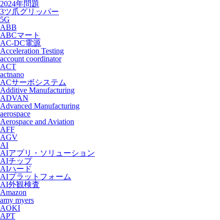
2024年問題
3ツ爪グリッパー
5G
ABB
ABCマート
AC-DC電源
Acceleration Testing
account coordinator
ACT
actnano
ACサーボシステム
Additive Manufacturing
ADVAN
Advanced Manufacturing
aerospace
Aerospace and Aviation
AFF
AGV
AI
AIアプリ・ソリューション
AIチップ
AIハード
AIプラットフォーム
AI外観検査
Amazon
amy myers
AOKI
APT