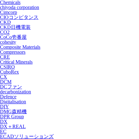
Chemicals
chiyoda corporation
Cimcorp
CIOコンピタンス
CKD
CKD日機電装
CO2
CoCo壱番屋
cohesity
Composite Materials
Compressors
CRE
Critical Minerals
CSIRO
CuboRex
CX
DCM
DCファン
decarbonization
Defence
Digitalisation
DIY
DMG森精機
DPR Group
DX
DX＋REAL
EC
ECADソリューションズ