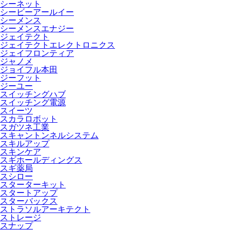
シーネット
シービーアールイー
シーメンス
シーメンスエナジー
ジェイテクト
ジェイテクトエレクトロニクス
ジェイフロンティア
ジャノメ
ジョイフル本田
ジーフット
ジーユー
スイッチングハブ
スイッチング電源
スイーツ
スカラロボット
スガツネ工業
スキャントンネルシステム
スキルアップ
スキンケア
スギホールディングス
スギ薬局
スシロー
スターターキット
スタートアップ
スターバックス
ストラソルアーキテクト
ストレージ
スナップ