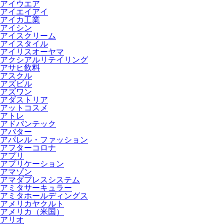
アイウエア
アイエイアイ
アイカ工業
アイシン
アイスクリーム
アイスタイル
アイリスオーヤマ
アクシアルリテイリング
アサヒ飲料
アスクル
アズビル
アズワン
アダストリア
アットコスメ
アトレ
アドバンテック
アバター
アパレル・ファッション
アフターコロナ
アプリ
アプリケーション
アマゾン
アマダプレスシステム
アミタサーキュラー
アミタホールディングス
アメリカヤクルト
アメリカ（米国）
アリオ