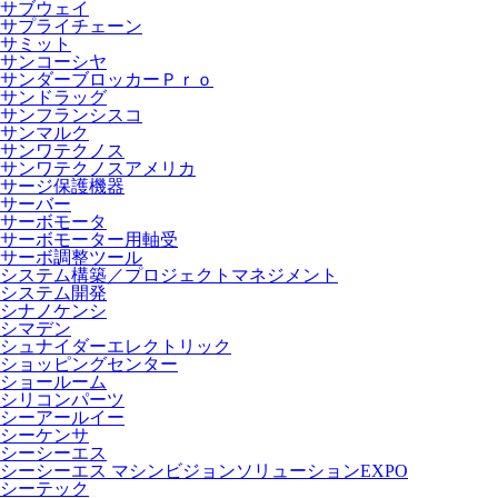
サブウェイ
サプライチェーン
サミット
サンコーシヤ
サンダーブロッカーＰｒｏ
サンドラッグ
サンフランシスコ
サンマルク
サンワテクノス
サンワテクノスアメリカ
サージ保護機器
サーバー
サーボモータ
サーボモーター用軸受
サーボ調整ツール
システム構築／プロジェクトマネジメント
システム開発
シナノケンシ
シマデン
シュナイダーエレクトリック
ショッピングセンター
ショールーム
シリコンパーツ
シーアールイー
シーケンサ
シーシーエス
シーシーエス マシンビジョンソリューションEXPO
シーテック