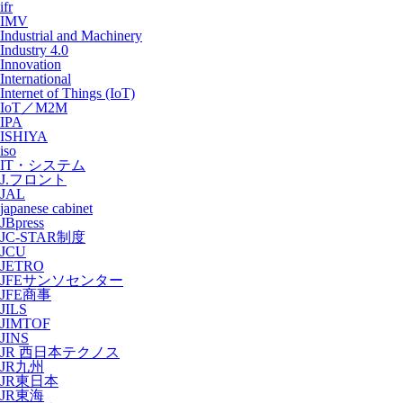
ifr
IMV
Industrial and Machinery
Industry 4.0
Innovation
International
Internet of Things (IoT)
IoT／M2M
IPA
ISHIYA
iso
IT・システム
J.フロント
JAL
japanese cabinet
JBpress
JC-STAR制度
JCU
JETRO
JFEサンソセンター
JFE商事
JILS
JIMTOF
JINS
JR 西日本テクノス
JR九州
JR東日本
JR東海