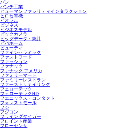
パン
パンチ工業
ヒューマンファシリティインタラクション
ヒロセ電機
ビオラル
ビジネス
ビジネスモデル
ビックカメラ
ビッグデータ・統計
ビバホーム
ビューティ
ファインセラミック
ファストフード
ファッション
ファナック
ファナック アメリカ
ファミリーマート
ファミリーレストラン
ファーストリテイリング
フェローテック
フェローテックHD
フエニックス・コンタクト
フォレストモール
フジ
フジコン
フライングタイガー
フロイント産業
フローセンサ