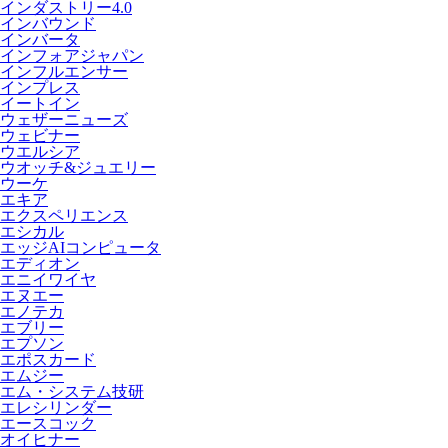
インダストリー4.0
インバウンド
インバータ
インフォアジャパン
インフルエンサー
インプレス
イートイン
ウェザーニューズ
ウェビナー
ウエルシア
ウオッチ&ジュエリー
ウーケ
エキア
エクスペリエンス
エシカル
エッジAIコンピュータ
エディオン
エニイワイヤ
エヌエー
エノテカ
エブリー
エプソン
エポスカード
エムジー
エム・システム技研
エレシリンダー
エースコック
オイヒナー