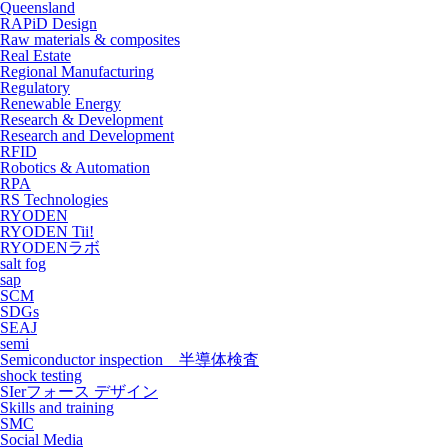
Queensland
RAPiD Design
Raw materials & composites
Real Estate
Regional Manufacturing
Regulatory
Renewable Energy
Research & Development
Research and Development
RFID
Robotics & Automation
RPA
RS Technologies
RYODEN
RYODEN Tii!
RYODENラボ
salt fog
sap
SCM
SDGs
SEAJ
semi
Semiconductor inspection 半導体検査
shock testing
SIerフォース デザイン
Skills and training
SMC
Social Media