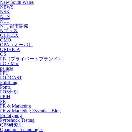
New South Wales
NEWS
NSK
NTN
NTT
NTT都市開発
Nプラス
ÖLFLEX
OMO
OPA（オーパ）
ORIHICA
OS
PB（プライベートブランド）
PC・Mac
pellicle
PFU
PODCAST
Polishing
Ponta
POS分析
PPIH
PR
PR & Marketing
PR & Marketing Essentials Blog
Prototyping
Pyroshock Testing
QPS研究所
Quantum Technologies