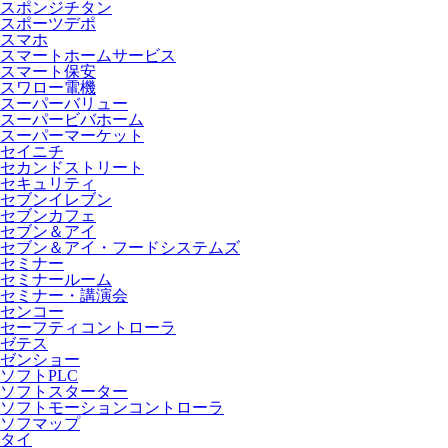
スポンジチタン
スポーツデポ
スマホ
スマートホームサービス
スマート保安
スワロー電機
スーパーバリュー
スーパービバホーム
スーパーマーケット
セイニチ
セカンドストリート
セキュリティ
セブンイレブン
セブンカフェ
セブン＆アイ
セブン＆アイ・フードシステムズ
セミナー
セミナールーム
セミナー・講演会
センコー
セーフティコントローラ
ゼテス
ゼンショー
ソフトPLC
ソフトスターター
ソフトモーションコントローラ
ソフマップ
タイ