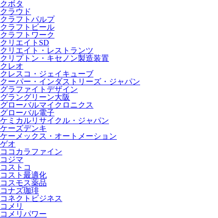
クボタ
クラウド
クラフトパルプ
クラフトビール
クラフトワーク
クリエイトSD
クリエイト・レストランツ
クリプトン・キセノン製造装置
クレオ
クレスコ・ジェイキューブ
クーパー・インダストリーズ・ジャパン
グラファイトデザイン
グラングリーン大阪
グローバルマイクロニクス
グローバル電子
ケミカルリサイクル・ジャパン
ケーズデンキ
ケーメックス・オートメーション
ゲオ
ココカラファイン
コジマ
コストコ
コスト最適化
コスモス薬品
コナズ珈琲
コネクトビジネス
コメリ
コメリパワー