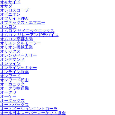
オキサイド
オサダ
オシロスコープ
オピニオン
オフサイトPPA
オプテックス・エフエー
オムロン
オムロン サイニックエックス
オムロン リレーアンドデバイス
オムロン京都太陽
オリエンタルモーター
オリオン機械工業
オリックス
オレンジベーカリー
オンデマンド
オンライン
オンラインセミナー
オンライン服薬
オンワード
オンワード樫山
オーガニック
オークラ輸送機
オークワ
オーケー
オータックス
オートバックス
オートメーションコントローラ
オール日本スーパーマーケット協会