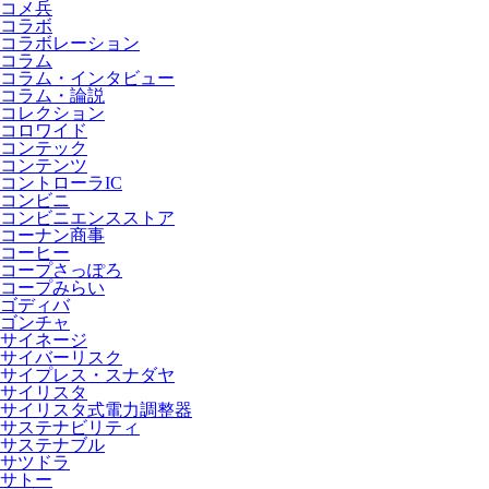
コメ兵
コラボ
コラボレーション
コラム
コラム・インタビュー
コラム・論説
コレクション
コロワイド
コンテック
コンテンツ
コントローラIC
コンビニ
コンビニエンスストア
コーナン商事
コーヒー
コープさっぽろ
コープみらい
ゴディバ
ゴンチャ
サイネージ
サイバーリスク
サイプレス・スナダヤ
サイリスタ
サイリスタ式電力調整器
サステナビリティ
サステナブル
サツドラ
サトー