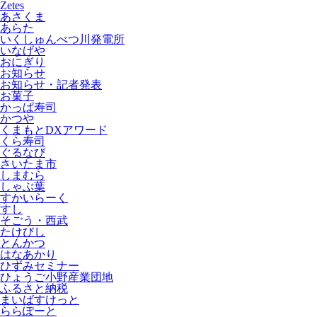
Zetes
あさくま
あらた
いくしゅんべつ川発電所
いなげや
おにぎり
お知らせ
お知らせ・記者発表
お菓子
かっぱ寿司
かつや
くまもとDXアワード
くら寿司
ぐるなび
さいたま市
しまむら
しゃぶ葉
すかいらーく
すし
そごう・西武
たけびし
とんかつ
はなあかり
ひずみセミナー
ひょうご小野産業団地
ふるさと納税
まいばすけっと
ららぽーと