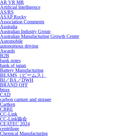
AR VR MR
Artificial Intelligence
AS/RS
ASAP Rocky
Association Comments
Australia
Australian Industry Group
Australian Manufacturing Growth Centre
Automobile
autonomous driving
Awards
B2B
bank notes
bank of japan
Battery Manufacturing
BEAMS（ビームス）
BI／BA／DWH
BRAND OFF
btrax
CAD
carbon capture and storage
Cartken
CBRE
CC-Link
CC-Link協会
CEATEC 2024
centrifuge
Chemical Manufacturing