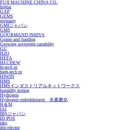
FUJI MACHINE CHINA CO.
fujitsu
GAP
GEMS
germany
GMIジャパン
GMS
GOURMAND ISHIYA
Grants and funding
Growing sovereign capability
GU
H2O
HEFA
HI-CHEW
hi-tech pr
high-tech pr
HIWIN
HMS
HMSインダストリアルネットワークス
humidity testing
Hydrogen
Hydrogen embrittlement 水素脆化
H＆M
IAI
IBSジャパン
ID-POS
idec
ifm efector