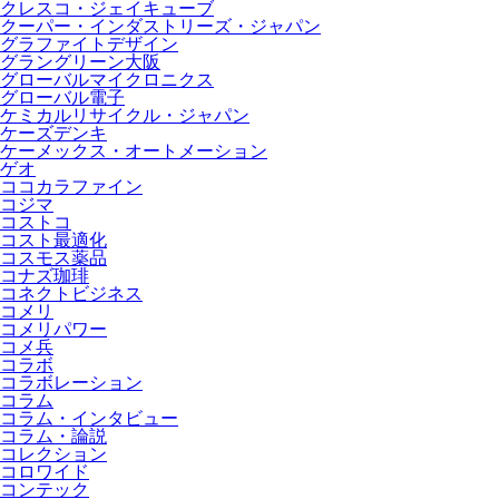
クレスコ・ジェイキューブ
クーパー・インダストリーズ・ジャパン
グラファイトデザイン
グラングリーン大阪
グローバルマイクロニクス
グローバル電子
ケミカルリサイクル・ジャパン
ケーズデンキ
ケーメックス・オートメーション
ゲオ
ココカラファイン
コジマ
コストコ
コスト最適化
コスモス薬品
コナズ珈琲
コネクトビジネス
コメリ
コメリパワー
コメ兵
コラボ
コラボレーション
コラム
コラム・インタビュー
コラム・論説
コレクション
コロワイド
コンテック