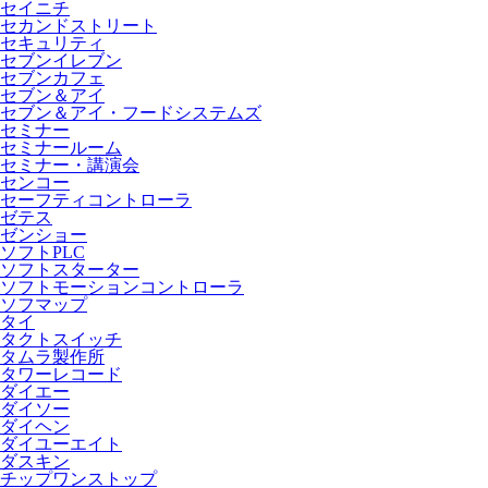
セイニチ
セカンドストリート
セキュリティ
セブンイレブン
セブンカフェ
セブン＆アイ
セブン＆アイ・フードシステムズ
セミナー
セミナールーム
セミナー・講演会
センコー
セーフティコントローラ
ゼテス
ゼンショー
ソフトPLC
ソフトスターター
ソフトモーションコントローラ
ソフマップ
タイ
タクトスイッチ
タムラ製作所
タワーレコード
ダイエー
ダイソー
ダイヘン
ダイユーエイト
ダスキン
チップワンストップ