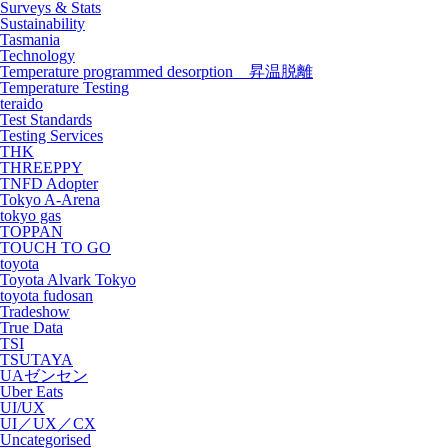
Surveys & Stats
Sustainability
Tasmania
Technology
Temperature programmed desorption 昇温脱離
Temperature Testing
teraido
Test Standards
Testing Services
THK
THREEPPY
TNFD Adopter
Tokyo A-Arena
tokyo gas
TOPPAN
TOUCH TO GO
toyota
Toyota Alvark Tokyo
toyota fudosan
Tradeshow
True Data
TSI
TSUTAYA
UAゼンセン
Uber Eats
UI/UX
UI／UX／CX
Uncategorised