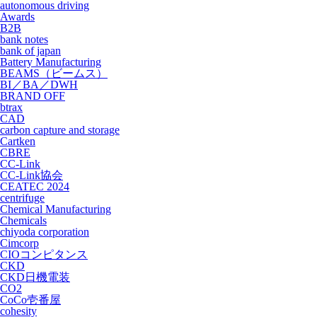
autonomous driving
Awards
B2B
bank notes
bank of japan
Battery Manufacturing
BEAMS（ビームス）
BI／BA／DWH
BRAND OFF
btrax
CAD
carbon capture and storage
Cartken
CBRE
CC-Link
CC-Link協会
CEATEC 2024
centrifuge
Chemical Manufacturing
Chemicals
chiyoda corporation
Cimcorp
CIOコンピタンス
CKD
CKD日機電装
CO2
CoCo壱番屋
cohesity