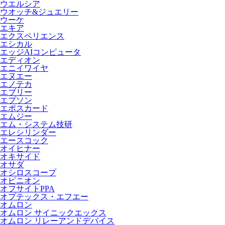
ウエルシア
ウオッチ&ジュエリー
ウーケ
エキア
エクスペリエンス
エシカル
エッジAIコンピュータ
エディオン
エニイワイヤ
エヌエー
エノテカ
エブリー
エプソン
エポスカード
エムジー
エム・システム技研
エレシリンダー
エースコック
オイヒナー
オキサイド
オサダ
オシロスコープ
オピニオン
オフサイトPPA
オプテックス・エフエー
オムロン
オムロン サイニックエックス
オムロン リレーアンドデバイス