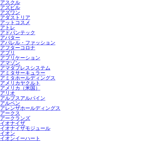
アスクル
アズビル
アズワン
アダストリア
アットコスメ
アトレ
アドバンテック
アバター
アパレル・ファッション
アフターコロナ
アプリ
アプリケーション
アマゾン
アマダプレスシステム
アミタサーキュラー
アミタホールディングス
アメリカヤクルト
アメリカ（米国）
アリオ
アルプスアルパイン
アルペン
アレンザホールディングス
アークス
アークランズ
イオナイザ
イオナイザモジュール
イオン
イオンイーハート