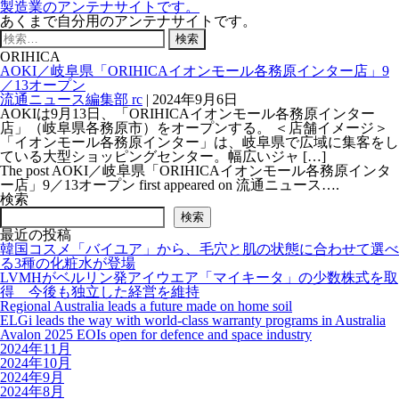
製造業のアンテナサイトです。
あくまで自分用のアンテナサイトです。
検
索:
ORIHICA
AOKI／岐阜県「ORIHICAイオンモール各務原インター店」9
／13オープン
流通ニュース編集部 rc
|
2024年9月6日
AOKIは9月13日、「ORIHICAイオンモール各務原インター
店」（岐阜県各務原市）をオープンする。 ＜店舗イメージ＞
「イオンモール各務原インター」は、岐阜県で広域に集客をし
ている大型ショッピングセンター。幅広いジャ […]
The post AOKI／岐阜県「ORIHICAイオンモール各務原インタ
ー店」9／13オープン first appeared on 流通ニュース….
検索
検索
最近の投稿
韓国コスメ「バイユア」から、毛穴と肌の状態に合わせて選べ
る3種の化粧水が登場
LVMHがベルリン発アイウエア「マイキータ」の少数株式を取
得 今後も独立した経営を維持
Regional Australia leads a future made on home soil
ELGi leads the way with world-class warranty programs in Australia
Avalon 2025 EOIs open for defence and space industry
2024年11月
2024年10月
2024年9月
2024年8月