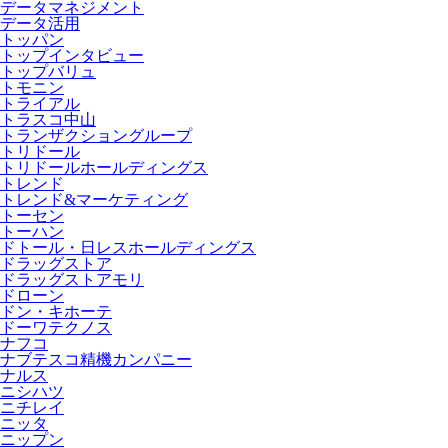
データマネジメント
データ活用
トッパン
トップインタビュー
トップバリュ
トモニン
トライアル
トラスコ中山
トランザクショングループ
トリドール
トリドールホールディングス
トレンド
トレンド&マーケティング
トーセン
トーハン
ドトール・日レスホールディングス
ドラッグストア
ドラッグストアモリ
ドローン
ドン・キホーテ
ドーワテクノス
ナフコ
ナブテスコ精機カンパニー
ナルス
ニシハツ
ニチレイ
ニッタ
ニップン