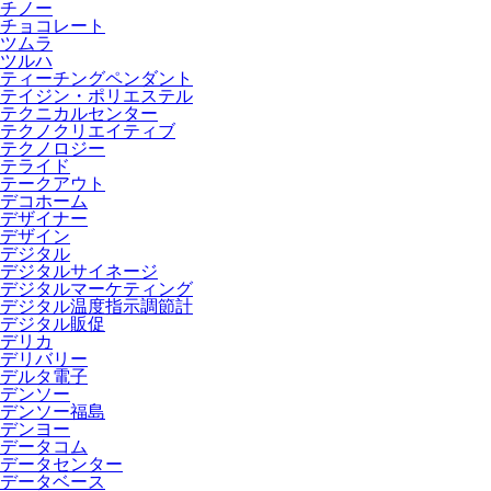
チノー
チョコレート
ツムラ
ツルハ
ティーチングペンダント
テイジン・ポリエステル
テクニカルセンター
テクノクリエイティブ
テクノロジー
テライド
テークアウト
デコホーム
デザイナー
デザイン
デジタル
デジタルサイネージ
デジタルマーケティング
デジタル温度指示調節計
デジタル販促
デリカ
デリバリー
デルタ電子
デンソー
デンソー福島
デンヨー
データコム
データセンター
データベース