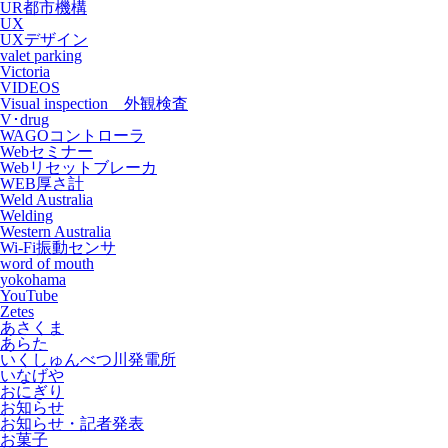
UR都市機構
UX
UXデザイン
valet parking
Victoria
VIDEOS
Visual inspection 外観検査
V･drug
WAGOコントローラ
Webセミナー
Webリセットブレーカ
WEB厚さ計
Weld Australia
Welding
Western Australia
Wi-Fi振動センサ
word of mouth
yokohama
YouTube
Zetes
あさくま
あらた
いくしゅんべつ川発電所
いなげや
おにぎり
お知らせ
お知らせ・記者発表
お菓子