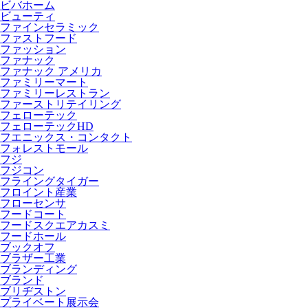
ビバホーム
ビューティ
ファインセラミック
ファストフード
ファッション
ファナック
ファナック アメリカ
ファミリーマート
ファミリーレストラン
ファーストリテイリング
フェローテック
フェローテックHD
フエニックス・コンタクト
フォレストモール
フジ
フジコン
フライングタイガー
フロイント産業
フローセンサ
フードコート
フードスクエアカスミ
フードホール
ブックオフ
ブラザー工業
ブランディング
ブランド
ブリヂストン
プライベート展示会