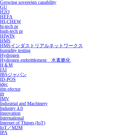
Growing sovereign capability
GU
H2O
HEFA
HI-CHEW
hi-tech pr
high-tech pr
HIWIN
HMS
HMSインダストリアルネットワークス
humidity testing
Hydrogen
Hydrogen embrittlement 水素脆化
H＆M
IAI
IBSジャパン
ID-POS
idec
ifm efector
ifr
IMV
Industrial and Machinery
Industry 4.0
Innovation
International
Internet of Things (IoT)
IoT／M2M
IPA