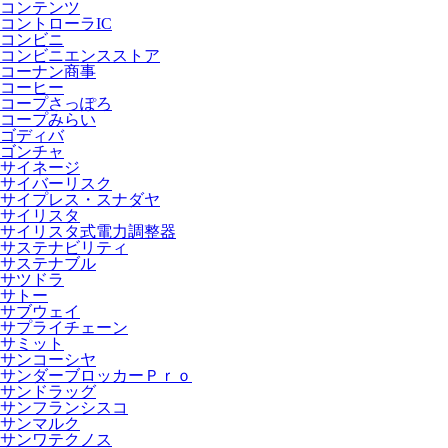
コンテンツ
コントローラIC
コンビニ
コンビニエンスストア
コーナン商事
コーヒー
コープさっぽろ
コープみらい
ゴディバ
ゴンチャ
サイネージ
サイバーリスク
サイプレス・スナダヤ
サイリスタ
サイリスタ式電力調整器
サステナビリティ
サステナブル
サツドラ
サトー
サブウェイ
サプライチェーン
サミット
サンコーシヤ
サンダーブロッカーＰｒｏ
サンドラッグ
サンフランシスコ
サンマルク
サンワテクノス