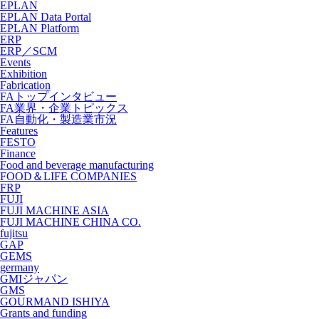
EPLAN
EPLAN Data Portal
EPLAN Platform
ERP
ERP／SCM
Events
Exhibition
Fabrication
FAトップインタビュー
FA業界・企業トピックス
FA自動化・製造業市況
Features
FESTO
Finance
Food and beverage manufacturing
FOOD＆LIFE COMPANIES
FRP
FUJI
FUJI MACHINE ASIA
FUJI MACHINE CHINA CO.
fujitsu
GAP
GEMS
germany
GMIジャパン
GMS
GOURMAND ISHIYA
Grants and funding