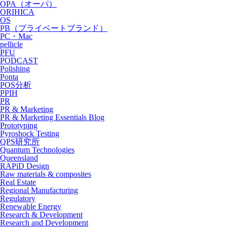
OPA（オーパ）
ORIHICA
OS
PB（プライベートブランド）
PC・Mac
pellicle
PFU
PODCAST
Polishing
Ponta
POS分析
PPIH
PR
PR & Marketing
PR & Marketing Essentials Blog
Prototyping
Pyroshock Testing
QPS研究所
Quantum Technologies
Queensland
RAPiD Design
Raw materials & composites
Real Estate
Regional Manufacturing
Regulatory
Renewable Energy
Research & Development
Research and Development