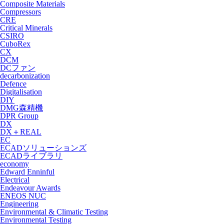
Composite Materials
Compressors
CRE
Critical Minerals
CSIRO
CuboRex
CX
DCM
DCファン
decarbonization
Defence
Digitalisation
DIY
DMG森精機
DPR Group
DX
DX＋REAL
EC
ECADソリューションズ
ECADライブラリ
economy
Edward Enninful
Electrical
Endeavour Awards
ENEOS NUC
Engineering
Environmental & Climatic Testing
Environmental Testing