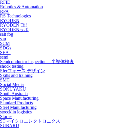
RFID
Robotics & Automation
RPA
RS Technologies
RYODEN
RYODEN Tii!
RYODENラボ
salt fog
sap
SCM
SDGs
SEAJ
semi
Semiconductor inspection 半導体検査
shock testing
SIerフォース デザイン
Skills and training
SMC
Social Media
SOKUYAKU
South Australia
Space Manufacturing
Standard Products
Steel Manufacturing
stoecklin logistics
Stories
STマイクロエレクトロニクス
SUBARU