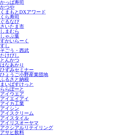
かっぱ寿司
かつや
くまもとDXアワード
くら寿司
ぐるなび
さいたま市
しまむら
しゃぶ葉
すかいらーく
すし
そごう・西武
たけびし
とんかつ
はなあかり
ひずみセミナー
ひょうご小野産業団地
ふるさと納税
まいばすけっと
ららぽーと
アイウエア
アイエイアイ
アイカ工業
アイシン
アイスクリーム
アイスタイル
アイリスオーヤマ
アクシアルリテイリング
アサヒ飲料