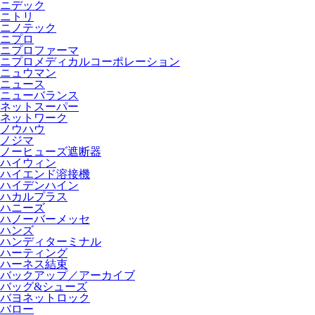
ニデック
ニトリ
ニノテック
ニプロ
ニプロファーマ
ニプロメディカルコーポレーション
ニュウマン
ニュース
ニューバランス
ネットスーパー
ネットワーク
ノウハウ
ノジマ
ノーヒューズ遮断器
ハイウィン
ハイエンド溶接機
ハイデンハイン
ハカルプラス
ハニーズ
ハノーバーメッセ
ハンズ
ハンディターミナル
ハーティング
ハーネス結束
バックアップ／アーカイブ
バッグ&シューズ
バヨネットロック
バロー