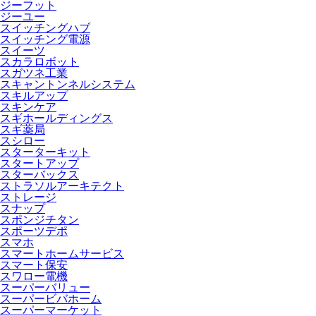
ジーフット
ジーユー
スイッチングハブ
スイッチング電源
スイーツ
スカラロボット
スガツネ工業
スキャントンネルシステム
スキルアップ
スキンケア
スギホールディングス
スギ薬局
スシロー
スターターキット
スタートアップ
スターバックス
ストラソルアーキテクト
ストレージ
スナップ
スポンジチタン
スポーツデポ
スマホ
スマートホームサービス
スマート保安
スワロー電機
スーパーバリュー
スーパービバホーム
スーパーマーケット