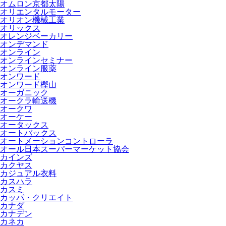
オムロン京都太陽
オリエンタルモーター
オリオン機械工業
オリックス
オレンジベーカリー
オンデマンド
オンライン
オンラインセミナー
オンライン服薬
オンワード
オンワード樫山
オーガニック
オークラ輸送機
オークワ
オーケー
オータックス
オートバックス
オートメーションコントローラ
オール日本スーパーマーケット協会
カインズ
カクヤス
カジュアル衣料
カスハラ
カスミ
カッパ・クリエイト
カナダ
カナデン
カネカ