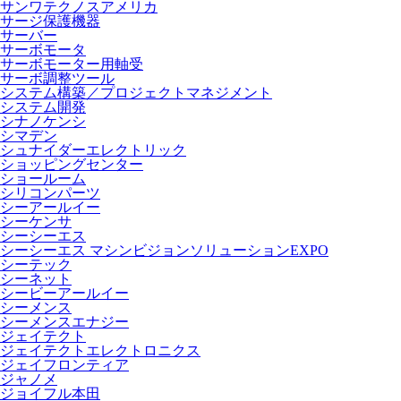
サンワテクノスアメリカ
サージ保護機器
サーバー
サーボモータ
サーボモーター用軸受
サーボ調整ツール
システム構築／プロジェクトマネジメント
システム開発
シナノケンシ
シマデン
シュナイダーエレクトリック
ショッピングセンター
ショールーム
シリコンパーツ
シーアールイー
シーケンサ
シーシーエス
シーシーエス マシンビジョンソリューションEXPO
シーテック
シーネット
シービーアールイー
シーメンス
シーメンスエナジー
ジェイテクト
ジェイテクトエレクトロニクス
ジェイフロンティア
ジャノメ
ジョイフル本田