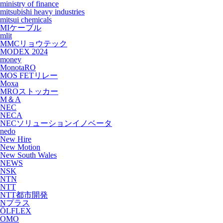
ministry of finance
mitsubishi heavy industries
mitsui chemicals
MIケーブル
mlit
MMCリョウテック
MODEX 2024
money
MonotaRO
MOS FETリレー
Moxa
MROストッカー
M＆A
NEC
NECA
NECソリューションイノベータ
nedo
New Hire
New Motion
New South Wales
NEWS
NSK
NTN
NTT
NTT都市開発
Nプラス
ÖLFLEX
OMO