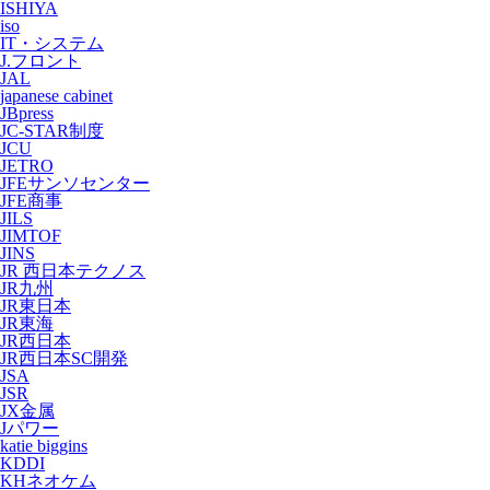
ISHIYA
iso
IT・システム
J.フロント
JAL
japanese cabinet
JBpress
JC-STAR制度
JCU
JETRO
JFEサンソセンター
JFE商事
JILS
JIMTOF
JINS
JR 西日本テクノス
JR九州
JR東日本
JR東海
JR西日本
JR西日本SC開発
JSA
JSR
JX金属
Jパワー
katie biggins
KDDI
KHネオケム