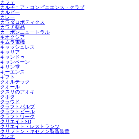
カフェ
カルチュア・コンビニエンス・クラブ
カルビー
カレー
カワダロボティクス
カワチ薬品
カーボンニュートラル
キオクシア
キムラ電機
キャッシュレス
キャリア
キャンドゥ
キャンペーン
キリン堂
キーエンス
ギフト
クオルテック
クオール
クスリのアオキ
クボタ
クラウド
クラフトパルプ
クラフトビール
クラフトワーク
クリエイトSD
クリエイト・レストランツ
クリプトン・キセノン製造装置
クレオ