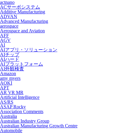
actnano
ACサーボシステム
Additive Manufacturing
ADVAN
Advanced Manufacturing
aerospace
Aerospace and Aviation
AFF
AGV
AI
AIアプリ・ソリューション
AIチップ
AIハード
AIプラットフォーム
AI外観検査
Amazon
amy myers
AOKI
APT
AR VR MR
Artificial Intelligence
AS/RS
ASAP Rocky
Association Comments
Australia
Australian Industry Group
Australian Manufacturing Growth Centre
Automobile