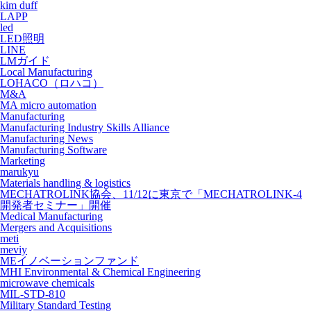
kim duff
LAPP
led
LED照明
LINE
LMガイド
Local Manufacturing
LOHACO（ロハコ）
M&A
MA micro automation
Manufacturing
Manufacturing Industry Skills Alliance
Manufacturing News
Manufacturing Software
Marketing
marukyu
Materials handling & logistics
MECHATROLINK協会、11/12に東京で「MECHATROLINK-4
開発者セミナー」開催
Medical Manufacturing
Mergers and Acquisitions
meti
meviy
MEイノベーションファンド
MHI Environmental & Chemical Engineering
microwave chemicals
MIL-STD-810
Military Standard Testing