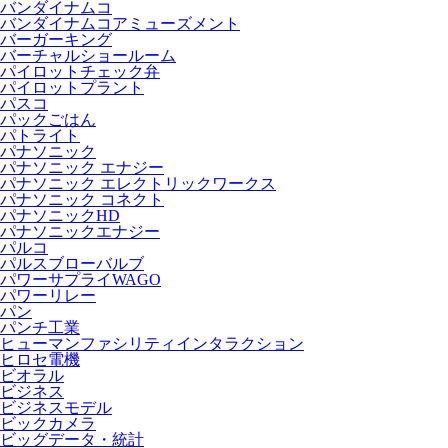
バンダイナムコ
バンダイナムコアミューズメント
バーガーキング
バーチャルショールーム
パイロットチェック弁
パイロットプラント
パスコ
パックごはん
パトライト
パナソニック
パナソニック エナジー
パナソニック エレクトリックワークス
パナソニック コネクト
パナソニックHD
パナソニックエナジー
パルコ
パルスブローバルブ
パワーサプライWAGO
パワーリレー
パン
パンチ工業
ヒューマンファシリティインタラクション
ヒロセ電機
ビオラル
ビジネス
ビジネスモデル
ビックカメラ
ビッグデータ・統計