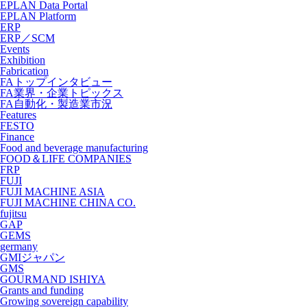
EPLAN Data Portal
EPLAN Platform
ERP
ERP／SCM
Events
Exhibition
Fabrication
FAトップインタビュー
FA業界・企業トピックス
FA自動化・製造業市況
Features
FESTO
Finance
Food and beverage manufacturing
FOOD＆LIFE COMPANIES
FRP
FUJI
FUJI MACHINE ASIA
FUJI MACHINE CHINA CO.
fujitsu
GAP
GEMS
germany
GMIジャパン
GMS
GOURMAND ISHIYA
Grants and funding
Growing sovereign capability