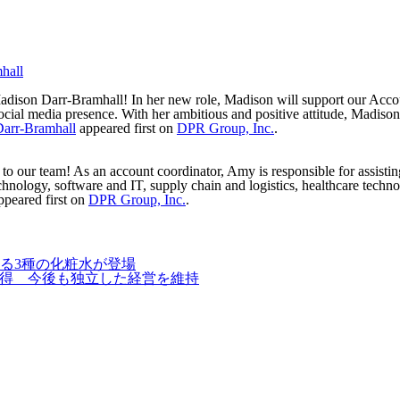
hall
dison Darr-Bramhall! In her new role, Madison will support our Accoun
cial media presence. With her ambitious and positive attitude, Madison 
arr-Bramhall
appeared first on
DPR Group, Inc.
.
ur team! As an account coordinator, Amy is responsible for assisting 
technology, software and IT, supply chain and logistics, healthcare tech
peared first on
DPR Group, Inc.
.
る3種の化粧水が登場
取得 今後も独立した経営を維持