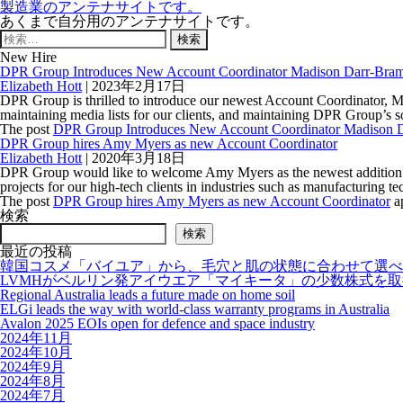
製造業のアンテナサイトです。
あくまで自分用のアンテナサイトです。
検
索:
New Hire
DPR Group Introduces New Account Coordinator Madison Darr-Bram
Elizabeth Hott
|
2023年2月17日
DPR Group is thrilled to introduce our newest Account Coordinator, Ma
maintaining media lists for our clients, and maintaining DPR Group’s so
The post
DPR Group Introduces New Account Coordinator Madison D
DPR Group hires Amy Myers as new Account Coordinator
Elizabeth Hott
|
2020年3月18日
DPR Group would like to welcome Amy Myers as the newest addition to o
projects for our high-tech clients in industries such as manufacturing 
The post
DPR Group hires Amy Myers as new Account Coordinator
ap
検索
検索
最近の投稿
韓国コスメ「バイユア」から、毛穴と肌の状態に合わせて選べ
LVMHがベルリン発アイウエア「マイキータ」の少数株式を
Regional Australia leads a future made on home soil
ELGi leads the way with world-class warranty programs in Australia
Avalon 2025 EOIs open for defence and space industry
2024年11月
2024年10月
2024年9月
2024年8月
2024年7月