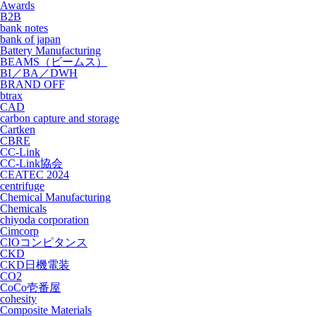
Awards
B2B
bank notes
bank of japan
Battery Manufacturing
BEAMS（ビームス）
BI／BA／DWH
BRAND OFF
btrax
CAD
carbon capture and storage
Cartken
CBRE
CC-Link
CC-Link協会
CEATEC 2024
centrifuge
Chemical Manufacturing
Chemicals
chiyoda corporation
Cimcorp
CIOコンピタンス
CKD
CKD日機電装
CO2
CoCo壱番屋
cohesity
Composite Materials