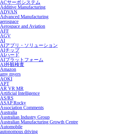
ACサーボシステム
Additive Manufacturing
ADVAN
Advanced Manufacturing
aerospace
Aerospace and Aviation
AFF
AGV
AI
AIアプリ・ソリューション
AIチップ
AIハード
AIプラットフォーム
AI外観検査
Amazon
amy myers
AOKI
APT
AR VR MR
Artificial Intelligence
AS/RS
ASAP Rocky
Association Comments
Australia
Australian Industry Group
Australian Manufacturing Growth Centre
Automobile
autonomous driving