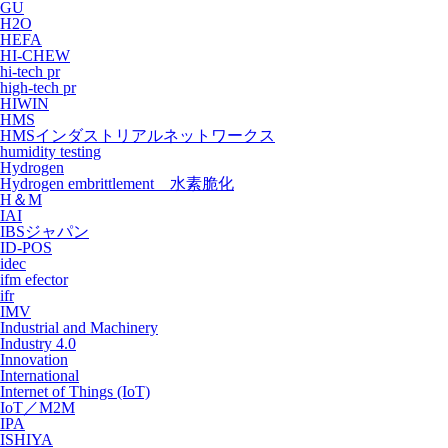
GU
H2O
HEFA
HI-CHEW
hi-tech pr
high-tech pr
HIWIN
HMS
HMSインダストリアルネットワークス
humidity testing
Hydrogen
Hydrogen embrittlement 水素脆化
H＆M
IAI
IBSジャパン
ID-POS
idec
ifm efector
ifr
IMV
Industrial and Machinery
Industry 4.0
Innovation
International
Internet of Things (IoT)
IoT／M2M
IPA
ISHIYA