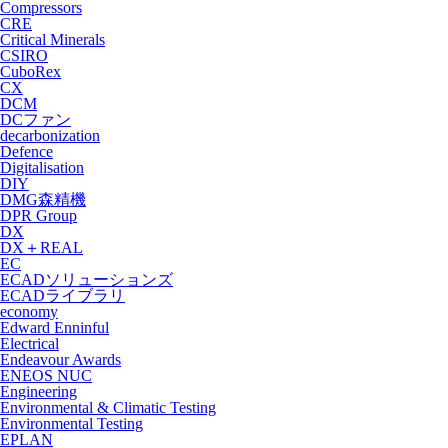
Compressors
CRE
Critical Minerals
CSIRO
CuboRex
CX
DCM
DCファン
decarbonization
Defence
Digitalisation
DIY
DMG森精機
DPR Group
DX
DX＋REAL
EC
ECADソリューションズ
ECADライブラリ
economy
Edward Enninful
Electrical
Endeavour Awards
ENEOS NUC
Engineering
Environmental & Climatic Testing
Environmental Testing
EPLAN