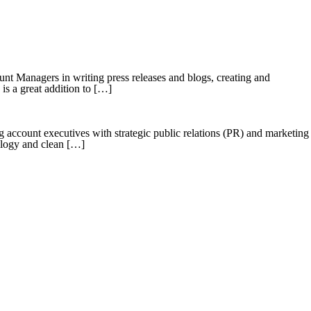
t Managers in writing press releases and blogs, creating and
is a great addition to […]
account executives with strategic public relations (PR) and marketing
nology and clean […]