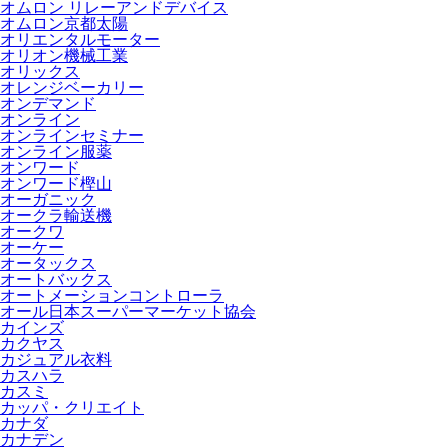
オムロン リレーアンドデバイス
オムロン京都太陽
オリエンタルモーター
オリオン機械工業
オリックス
オレンジベーカリー
オンデマンド
オンライン
オンラインセミナー
オンライン服薬
オンワード
オンワード樫山
オーガニック
オークラ輸送機
オークワ
オーケー
オータックス
オートバックス
オートメーションコントローラ
オール日本スーパーマーケット協会
カインズ
カクヤス
カジュアル衣料
カスハラ
カスミ
カッパ・クリエイト
カナダ
カナデン