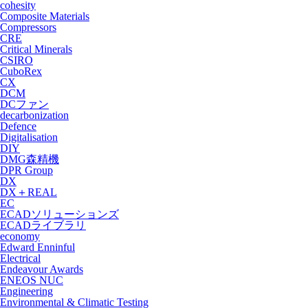
cohesity
Composite Materials
Compressors
CRE
Critical Minerals
CSIRO
CuboRex
CX
DCM
DCファン
decarbonization
Defence
Digitalisation
DIY
DMG森精機
DPR Group
DX
DX＋REAL
EC
ECADソリューションズ
ECADライブラリ
economy
Edward Enninful
Electrical
Endeavour Awards
ENEOS NUC
Engineering
Environmental & Climatic Testing