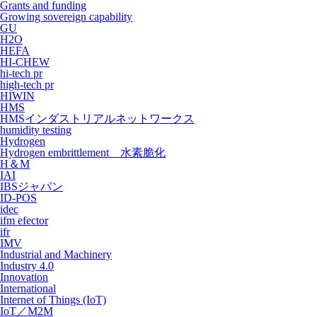
Grants and funding
Growing sovereign capability
GU
H2O
HEFA
HI-CHEW
hi-tech pr
high-tech pr
HIWIN
HMS
HMSインダストリアルネットワークス
humidity testing
Hydrogen
Hydrogen embrittlement 水素脆化
H＆M
IAI
IBSジャパン
ID-POS
idec
ifm efector
ifr
IMV
Industrial and Machinery
Industry 4.0
Innovation
International
Internet of Things (IoT)
IoT／M2M