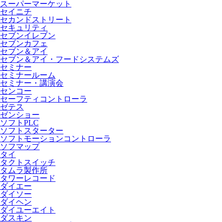
スーパーマーケット
セイニチ
セカンドストリート
セキュリティ
セブンイレブン
セブンカフェ
セブン＆アイ
セブン＆アイ・フードシステムズ
セミナー
セミナールーム
セミナー・講演会
センコー
セーフティコントローラ
ゼテス
ゼンショー
ソフトPLC
ソフトスターター
ソフトモーションコントローラ
ソフマップ
タイ
タクトスイッチ
タムラ製作所
タワーレコード
ダイエー
ダイソー
ダイヘン
ダイユーエイト
ダスキン