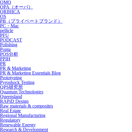
OMO
OPA（オーパ）
ORIHICA
OS
PB（プライベートブランド）
PC・Mac
pellicle
PFU
PODCAST
Polishing
Ponta
POS分析
PPIH
PR
PR & Marketing
PR & Marketing Essentials Blog
Prototyping
Pyroshock Testing
QPS研究所
Quantum Technologies
Queensland
RAPiD Design
Raw materials & composites
Real Estate
Regional Manufacturing
Regulatory
Renewable Energy
Research & Development