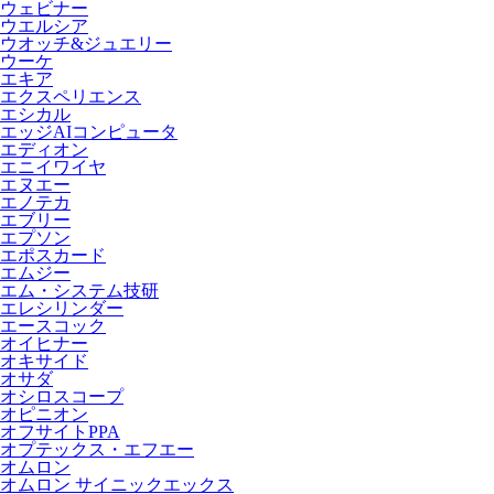
ウェビナー
ウエルシア
ウオッチ&ジュエリー
ウーケ
エキア
エクスペリエンス
エシカル
エッジAIコンピュータ
エディオン
エニイワイヤ
エヌエー
エノテカ
エブリー
エプソン
エポスカード
エムジー
エム・システム技研
エレシリンダー
エースコック
オイヒナー
オキサイド
オサダ
オシロスコープ
オピニオン
オフサイトPPA
オプテックス・エフエー
オムロン
オムロン サイニックエックス