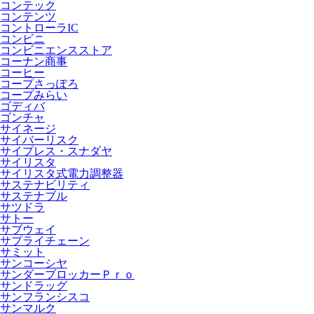
コンテック
コンテンツ
コントローラIC
コンビニ
コンビニエンスストア
コーナン商事
コーヒー
コープさっぽろ
コープみらい
ゴディバ
ゴンチャ
サイネージ
サイバーリスク
サイプレス・スナダヤ
サイリスタ
サイリスタ式電力調整器
サステナビリティ
サステナブル
サツドラ
サトー
サブウェイ
サプライチェーン
サミット
サンコーシヤ
サンダーブロッカーＰｒｏ
サンドラッグ
サンフランシスコ
サンマルク