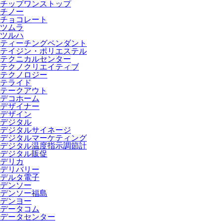
チップワンストップ
チノー
チョコレート
ツムラ
ツルハ
ティーチングペンダント
テイジン・ポリエステル
テクニカルセンター
テクノクリエイティブ
テクノロジー
テライド
テークアウト
デコホーム
デザイナー
デザイン
デジタル
デジタルサイネージ
デジタルマーケティング
デジタル温度指示調節計
デジタル販促
デリカ
デリバリー
デルタ電子
デンソー
デンソー福島
デンヨー
データコム
データセンター