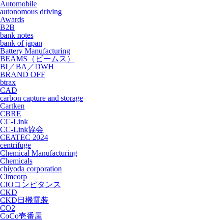
Automobile
autonomous driving
Awards
B2B
bank notes
bank of japan
Battery Manufacturing
BEAMS（ビームス）
BI／BA／DWH
BRAND OFF
btrax
CAD
carbon capture and storage
Cartken
CBRE
CC-Link
CC-Link協会
CEATEC 2024
centrifuge
Chemical Manufacturing
Chemicals
chiyoda corporation
Cimcorp
CIOコンピタンス
CKD
CKD日機電装
CO2
CoCo壱番屋