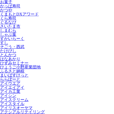
お菓子
かっぱ寿司
かつや
くまもとDXアワード
くら寿司
ぐるなび
さいたま市
しまむら
しゃぶ葉
すかいらーく
すし
そごう・西武
たけびし
とんかつ
はなあかり
ひずみセミナー
ひょうご小野産業団地
ふるさと納税
まいばすけっと
ららぽーと
アイウエア
アイエイアイ
アイカ工業
アイシン
アイスクリーム
アイスタイル
アイリスオーヤマ
アクシアルリテイリング