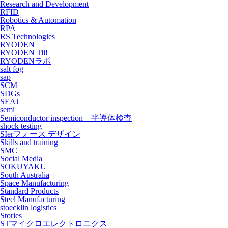
Research and Development
RFID
Robotics & Automation
RPA
RS Technologies
RYODEN
RYODEN Tii!
RYODENラボ
salt fog
sap
SCM
SDGs
SEAJ
semi
Semiconductor inspection 半導体検査
shock testing
SIerフォース デザイン
Skills and training
SMC
Social Media
SOKUYAKU
South Australia
Space Manufacturing
Standard Products
Steel Manufacturing
stoecklin logistics
Stories
STマイクロエレクトロニクス