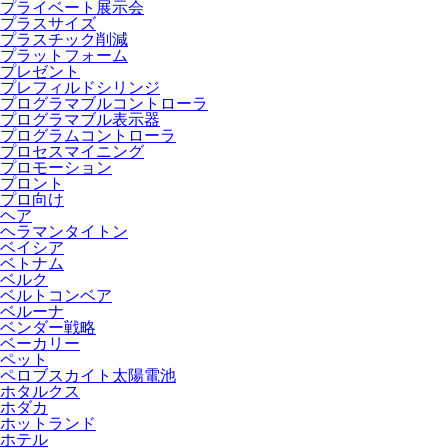
プライベート展示会
プラスサイズ
プラスチック削減
プラットフォーム
プレゼント
プレフィルドシリンジ
プログラマブルコントローラ
プログラマブル表示器
プログラムコントローラ
プロセスマイニング
プロモーション
プロント
プロ向け
ヘア
ヘラマンタイトン
ベイシア
ベトナム
ベルク
ベルトコンベア
ベルーナ
ベンダー戦略
ベーカリー
ペット
ペロブスカイト太陽電池
ホタルクス
ホダカ
ホットランド
ホテル