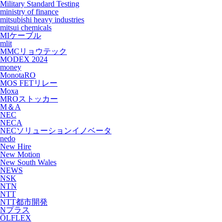
Military Standard Testing
ministry of finance
mitsubishi heavy industries
mitsui chemicals
MIケーブル
mlit
MMCリョウテック
MODEX 2024
money
MonotaRO
MOS FETリレー
Moxa
MROストッカー
M＆A
NEC
NECA
NECソリューションイノベータ
nedo
New Hire
New Motion
New South Wales
NEWS
NSK
NTN
NTT
NTT都市開発
Nプラス
ÖLFLEX