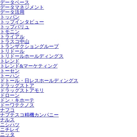
データベース
データマネジメント
データ活用
トッパン
トップインタビュー
トップバリュ
トモニン
トライアル
トラスコ中山
トランザクショングループ
トリドール
トリドールホールディングス
トレンド
トレンド&マーケティング
トーセン
トーハン
ドトール・日レスホールディングス
ドラッグストア
ドラッグストアモリ
ドローン
ドン・キホーテ
ドーワテクノス
ナフコ
ナブテスコ精機カンパニー
ナルス
ニシハツ
ニチレイ
ニッタ