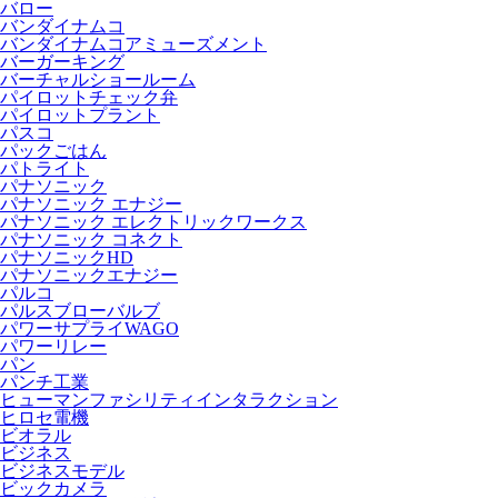
バロー
バンダイナムコ
バンダイナムコアミューズメント
バーガーキング
バーチャルショールーム
パイロットチェック弁
パイロットプラント
パスコ
パックごはん
パトライト
パナソニック
パナソニック エナジー
パナソニック エレクトリックワークス
パナソニック コネクト
パナソニックHD
パナソニックエナジー
パルコ
パルスブローバルブ
パワーサプライWAGO
パワーリレー
パン
パンチ工業
ヒューマンファシリティインタラクション
ヒロセ電機
ビオラル
ビジネス
ビジネスモデル
ビックカメラ