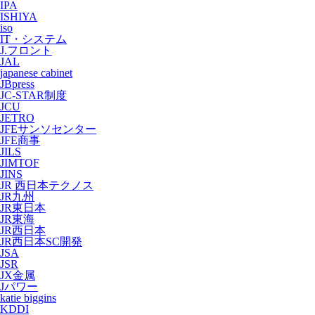
IPA
ISHIYA
iso
IT・システム
J.フロント
JAL
japanese cabinet
JBpress
JC-STAR制度
JCU
JETRO
JFEサンソセンター
JFE商事
JILS
JIMTOF
JINS
JR 西日本テクノス
JR九州
JR東日本
JR東海
JR西日本
JR西日本SC開発
JSA
JSR
JX金属
Jパワー
katie biggins
KDDI