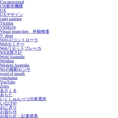
Uncategorised
UR都市機構
UX
UXデザイン
valet parking
Victoria
VIDEOS
Visual inspection 外観検査
V･drug
WAGOコントローラ
Webセミナー
Webリセットブレーカ
WEB厚さ計
Weld Australia
Welding
Western Australia
Wi-Fi振動センサ
word of mouth
yokohama
YouTube
Zetes
あさくま
あらた
いくしゅんべつ川発電所
いなげや
おにぎり
お知らせ
お知らせ・記者発表