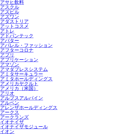
アサヒ飲料
アスクル
アズビル
アズワン
アダストリア
アットコスメ
アトレ
アドバンテック
アバター
アパレル・ファッション
アフターコロナ
アプリ
アプリケーション
アマゾン
アマダプレスシステム
アミタサーキュラー
アミタホールディングス
アメリカヤクルト
アメリカ（米国）
アリオ
アルプスアルパイン
アルペン
アレンザホールディングス
アークス
アークランズ
イオナイザ
イオナイザモジュール
イオン