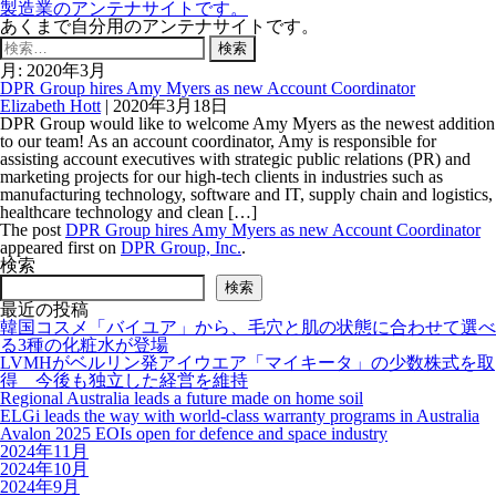
製造業のアンテナサイトです。
あくまで自分用のアンテナサイトです。
検
索:
月:
2020年3月
DPR Group hires Amy Myers as new Account Coordinator
Elizabeth Hott
|
2020年3月18日
DPR Group would like to welcome Amy Myers as the newest addition
to our team! As an account coordinator, Amy is responsible for
assisting account executives with strategic public relations (PR) and
marketing projects for our high-tech clients in industries such as
manufacturing technology, software and IT, supply chain and logistics,
healthcare technology and clean […]
The post
DPR Group hires Amy Myers as new Account Coordinator
appeared first on
DPR Group, Inc.
.
検索
検索
最近の投稿
韓国コスメ「バイユア」から、毛穴と肌の状態に合わせて選べ
る3種の化粧水が登場
LVMHがベルリン発アイウエア「マイキータ」の少数株式を取
得 今後も独立した経営を維持
Regional Australia leads a future made on home soil
ELGi leads the way with world-class warranty programs in Australia
Avalon 2025 EOIs open for defence and space industry
2024年11月
2024年10月
2024年9月