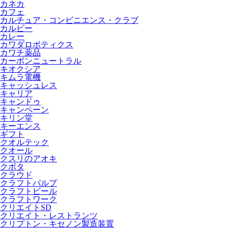
カネカ
カフェ
カルチュア・コンビニエンス・クラブ
カルビー
カレー
カワダロボティクス
カワチ薬品
カーボンニュートラル
キオクシア
キムラ電機
キャッシュレス
キャリア
キャンドゥ
キャンペーン
キリン堂
キーエンス
ギフト
クオルテック
クオール
クスリのアオキ
クボタ
クラウド
クラフトパルプ
クラフトビール
クラフトワーク
クリエイトSD
クリエイト・レストランツ
クリプトン・キセノン製造装置