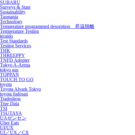
SUBARU
Surveys & Stats
Sustainability
Tasmania
Technology
Temperature programmed desorption 昇温脱離
Temperature Testing
teraido
Test Standards
Testing Services
THK
THREEPPY
TNFD Adopter
Tokyo A-Arena
tokyo gas
TOPPAN
TOUCH TO GO
toyota
Toyota Alvark Tokyo
toyota fudosan
Tradeshow
True Data
TSI
TSUTAYA
UAゼンセン
Uber Eats
UI/UX
UI／UX／CX