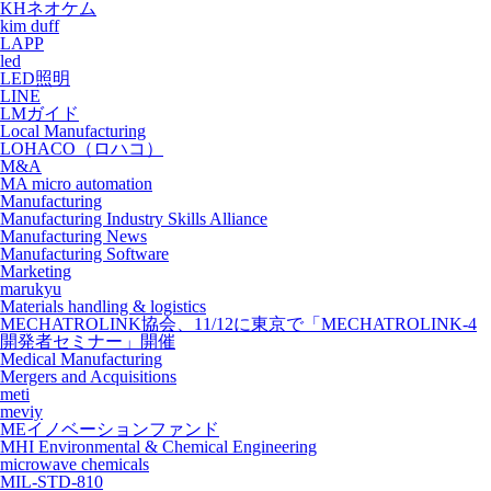
KHネオケム
kim duff
LAPP
led
LED照明
LINE
LMガイド
Local Manufacturing
LOHACO（ロハコ）
M&A
MA micro automation
Manufacturing
Manufacturing Industry Skills Alliance
Manufacturing News
Manufacturing Software
Marketing
marukyu
Materials handling & logistics
MECHATROLINK協会、11/12に東京で「MECHATROLINK-4
開発者セミナー」開催
Medical Manufacturing
Mergers and Acquisitions
meti
meviy
MEイノベーションファンド
MHI Environmental & Chemical Engineering
microwave chemicals
MIL-STD-810