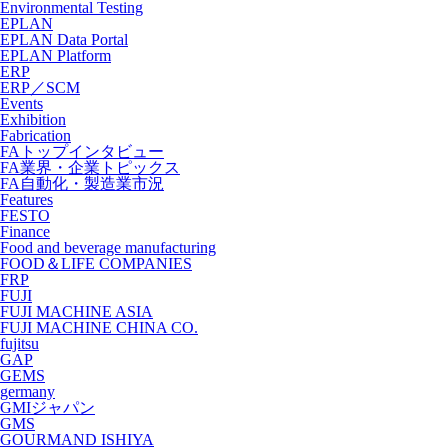
Environmental Testing
EPLAN
EPLAN Data Portal
EPLAN Platform
ERP
ERP／SCM
Events
Exhibition
Fabrication
FAトップインタビュー
FA業界・企業トピックス
FA自動化・製造業市況
Features
FESTO
Finance
Food and beverage manufacturing
FOOD＆LIFE COMPANIES
FRP
FUJI
FUJI MACHINE ASIA
FUJI MACHINE CHINA CO.
fujitsu
GAP
GEMS
germany
GMIジャパン
GMS
GOURMAND ISHIYA