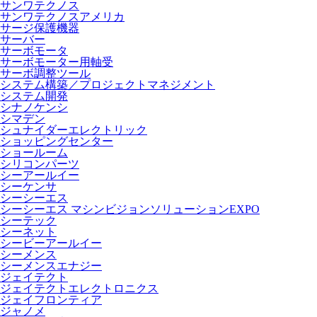
サンワテクノス
サンワテクノスアメリカ
サージ保護機器
サーバー
サーボモータ
サーボモーター用軸受
サーボ調整ツール
システム構築／プロジェクトマネジメント
システム開発
シナノケンシ
シマデン
シュナイダーエレクトリック
ショッピングセンター
ショールーム
シリコンパーツ
シーアールイー
シーケンサ
シーシーエス
シーシーエス マシンビジョンソリューションEXPO
シーテック
シーネット
シービーアールイー
シーメンス
シーメンスエナジー
ジェイテクト
ジェイテクトエレクトロニクス
ジェイフロンティア
ジャノメ