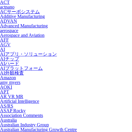
ACT
actnano
ACサーボシステム
Additive Manufacturing
ADVAN
Advanced Manufacturing
aerospace
Aerospace and Aviation
AFF
AGV
AI
AIアプリ・ソリューション
AIチップ
AIハード
AIプラットフォーム
AI外観検査
Amazon
amy myers
AOKI
APT
AR VR MR
Artificial Intelligence
AS/RS
ASAP Rocky
Association Comments
Australia
Australian Industry Group
Australian Manufacturing Growth Centre