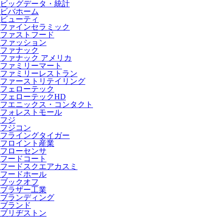
ビッグデータ・統計
ビバホーム
ビューティ
ファインセラミック
ファストフード
ファッション
ファナック
ファナック アメリカ
ファミリーマート
ファミリーレストラン
ファーストリテイリング
フェローテック
フェローテックHD
フエニックス・コンタクト
フォレストモール
フジ
フジコン
フライングタイガー
フロイント産業
フローセンサ
フードコート
フードスクエアカスミ
フードホール
ブックオフ
ブラザー工業
ブランディング
ブランド
ブリヂストン