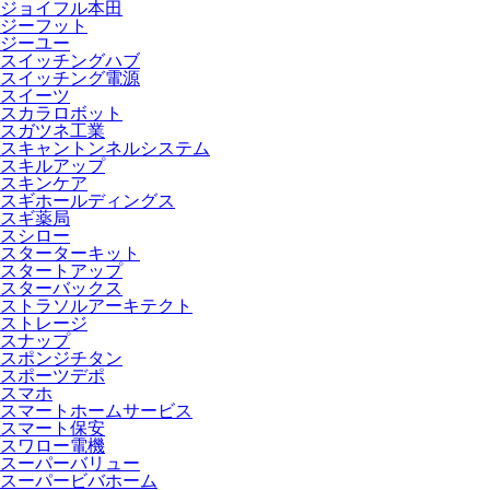
ジョイフル本田
ジーフット
ジーユー
スイッチングハブ
スイッチング電源
スイーツ
スカラロボット
スガツネ工業
スキャントンネルシステム
スキルアップ
スキンケア
スギホールディングス
スギ薬局
スシロー
スターターキット
スタートアップ
スターバックス
ストラソルアーキテクト
ストレージ
スナップ
スポンジチタン
スポーツデポ
スマホ
スマートホームサービス
スマート保安
スワロー電機
スーパーバリュー
スーパービバホーム