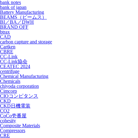
bank notes
bank of japan
Battery Manufacturing
BEAMS（ビームス）
BI／BA／DWH
BRAND OFF
btrax
CAD
carbon capture and storage
Cartken
CBRE
CC-Link
CC-Link協会
CEATEC 2024
centrifuge
Chemical Manufacturing
Chemicals
chiyoda corporation
Cimcorp
CIOコンピタンス
CKD
CKD日機電装
CO2
CoCo壱番屋
cohesity
Composite Materials
Compressors
CRE