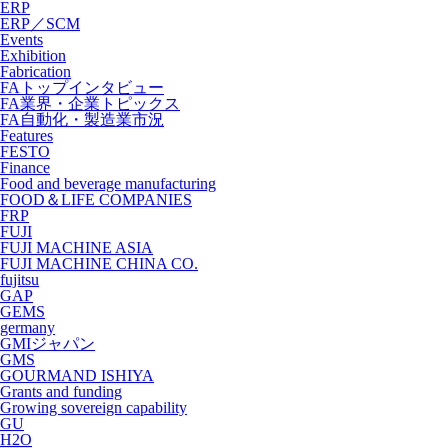
ERP
ERP／SCM
Events
Exhibition
Fabrication
FAトップインタビュー
FA業界・企業トピックス
FA自動化・製造業市況
Features
FESTO
Finance
Food and beverage manufacturing
FOOD＆LIFE COMPANIES
FRP
FUJI
FUJI MACHINE ASIA
FUJI MACHINE CHINA CO.
fujitsu
GAP
GEMS
germany
GMIジャパン
GMS
GOURMAND ISHIYA
Grants and funding
Growing sovereign capability
GU
H2O