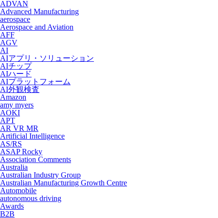
ADVAN
Advanced Manufacturing
aerospace
Aerospace and Aviation
AFF
AGV
AI
AIアプリ・ソリューション
AIチップ
AIハード
AIプラットフォーム
AI外観検査
Amazon
amy myers
AOKI
APT
AR VR MR
Artificial Intelligence
AS/RS
ASAP Rocky
Association Comments
Australia
Australian Industry Group
Australian Manufacturing Growth Centre
Automobile
autonomous driving
Awards
B2B