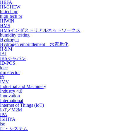
HEFA
HI-CHEW
hi-tech pr
high-tech pr
HIWIN
HMS
HMSインダストリアルネットワークス
humidity testing
Hydrogen
Hydrogen embrittlement 水素脆化
H＆M
IAI
IBSジャパン
ID-POS
idec
ifm efector
ifr
IMV
Industrial and Machinery
Industry 4.0
Innovation
International
Internet of Things (IoT)
IoT／M2M
IPA
ISHIYA
iso
IT・システム