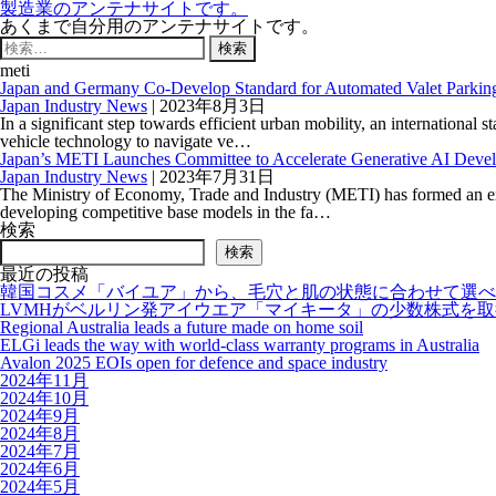
製造業のアンテナサイトです。
あくまで自分用のアンテナサイトです。
検
索:
meti
Japan and Germany Co-Develop Standard for Automated Valet Parkin
Japan Industry News
|
2023年8月3日
In a significant step towards efficient urban mobility, an internation
vehicle technology to navigate ve…
Japan’s METI Launches Committee to Accelerate Generative AI Deve
Japan Industry News
|
2023年7月31日
The Ministry of Economy, Trade and Industry (METI) has formed an exp
developing competitive base models in the fa…
検索
検索
最近の投稿
韓国コスメ「バイユア」から、毛穴と肌の状態に合わせて選べ
LVMHがベルリン発アイウエア「マイキータ」の少数株式を
Regional Australia leads a future made on home soil
ELGi leads the way with world-class warranty programs in Australia
Avalon 2025 EOIs open for defence and space industry
2024年11月
2024年10月
2024年9月
2024年8月
2024年7月
2024年6月
2024年5月