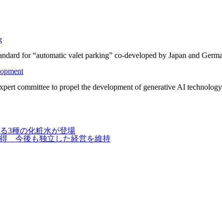
g
al standard for “automatic valet parking” co-developed by Japan and Ger
lopment
ert committee to propel the development of generative AI technology. 
る3種の化粧水が登場
取得 今後も独立した経営を維持