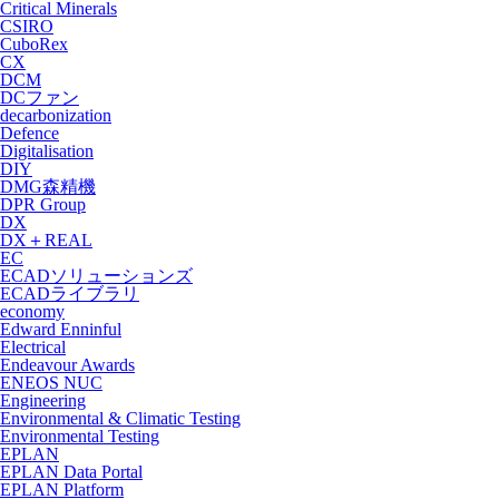
Critical Minerals
CSIRO
CuboRex
CX
DCM
DCファン
decarbonization
Defence
Digitalisation
DIY
DMG森精機
DPR Group
DX
DX＋REAL
EC
ECADソリューションズ
ECADライブラリ
economy
Edward Enninful
Electrical
Endeavour Awards
ENEOS NUC
Engineering
Environmental & Climatic Testing
Environmental Testing
EPLAN
EPLAN Data Portal
EPLAN Platform