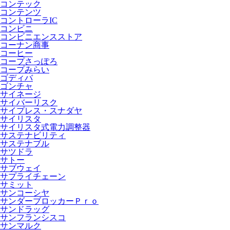
コンテック
コンテンツ
コントローラIC
コンビニ
コンビニエンスストア
コーナン商事
コーヒー
コープさっぽろ
コープみらい
ゴディバ
ゴンチャ
サイネージ
サイバーリスク
サイプレス・スナダヤ
サイリスタ
サイリスタ式電力調整器
サステナビリティ
サステナブル
サツドラ
サトー
サブウェイ
サプライチェーン
サミット
サンコーシヤ
サンダーブロッカーＰｒｏ
サンドラッグ
サンフランシスコ
サンマルク