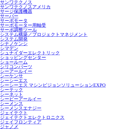
サンワテクノス
サンワテクノスアメリカ
サージ保護機器
サーバー
サーボモータ
サーボモーター用軸受
サーボ調整ツール
システム構築／プロジェクトマネジメント
システム開発
シナノケンシ
シマデン
シュナイダーエレクトリック
ショッピングセンター
ショールーム
シリコンパーツ
シーアールイー
シーケンサ
シーシーエス
シーシーエス マシンビジョンソリューションEXPO
シーテック
シーネット
シービーアールイー
シーメンス
シーメンスエナジー
ジェイテクト
ジェイテクトエレクトロニクス
ジェイフロンティア
ジャノメ