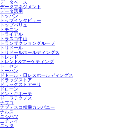
データベース
データマネジメント
データ活用
トッパン
トップインタビュー
トップバリュ
トモニン
トライアル
トラスコ中山
トランザクショングループ
トリドール
トリドールホールディングス
トレンド
トレンド&マーケティング
トーセン
トーハン
ドトール・日レスホールディングス
ドラッグストア
ドラッグストアモリ
ドローン
ドン・キホーテ
ドーワテクノス
ナフコ
ナブテスコ精機カンパニー
ナルス
ニシハツ
ニチレイ
ニッタ