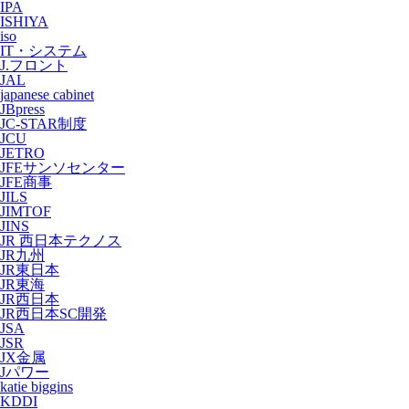
IPA
ISHIYA
iso
IT・システム
J.フロント
JAL
japanese cabinet
JBpress
JC-STAR制度
JCU
JETRO
JFEサンソセンター
JFE商事
JILS
JIMTOF
JINS
JR 西日本テクノス
JR九州
JR東日本
JR東海
JR西日本
JR西日本SC開発
JSA
JSR
JX金属
Jパワー
katie biggins
KDDI