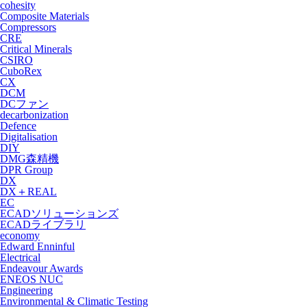
cohesity
Composite Materials
Compressors
CRE
Critical Minerals
CSIRO
CuboRex
CX
DCM
DCファン
decarbonization
Defence
Digitalisation
DIY
DMG森精機
DPR Group
DX
DX＋REAL
EC
ECADソリューションズ
ECADライブラリ
economy
Edward Enninful
Electrical
Endeavour Awards
ENEOS NUC
Engineering
Environmental & Climatic Testing