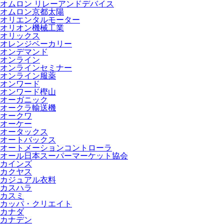
オムロン リレーアンドデバイス
オムロン京都太陽
オリエンタルモーター
オリオン機械工業
オリックス
オレンジベーカリー
オンデマンド
オンライン
オンラインセミナー
オンライン服薬
オンワード
オンワード樫山
オーガニック
オークラ輸送機
オークワ
オーケー
オータックス
オートバックス
オートメーションコントローラ
オール日本スーパーマーケット協会
カインズ
カクヤス
カジュアル衣料
カスハラ
カスミ
カッパ・クリエイト
カナダ
カナデン