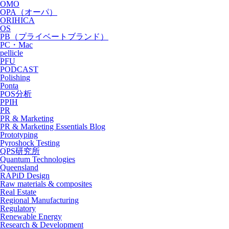
OMO
OPA（オーパ）
ORIHICA
OS
PB（プライベートブランド）
PC・Mac
pellicle
PFU
PODCAST
Polishing
Ponta
POS分析
PPIH
PR
PR & Marketing
PR & Marketing Essentials Blog
Prototyping
Pyroshock Testing
QPS研究所
Quantum Technologies
Queensland
RAPiD Design
Raw materials & composites
Real Estate
Regional Manufacturing
Regulatory
Renewable Energy
Research & Development