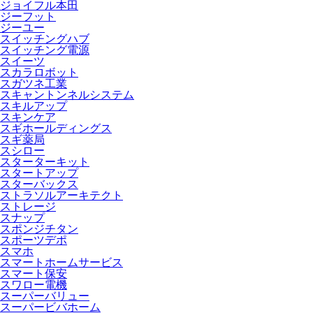
ジョイフル本田
ジーフット
ジーユー
スイッチングハブ
スイッチング電源
スイーツ
スカラロボット
スガツネ工業
スキャントンネルシステム
スキルアップ
スキンケア
スギホールディングス
スギ薬局
スシロー
スターターキット
スタートアップ
スターバックス
ストラソルアーキテクト
ストレージ
スナップ
スポンジチタン
スポーツデポ
スマホ
スマートホームサービス
スマート保安
スワロー電機
スーパーバリュー
スーパービバホーム