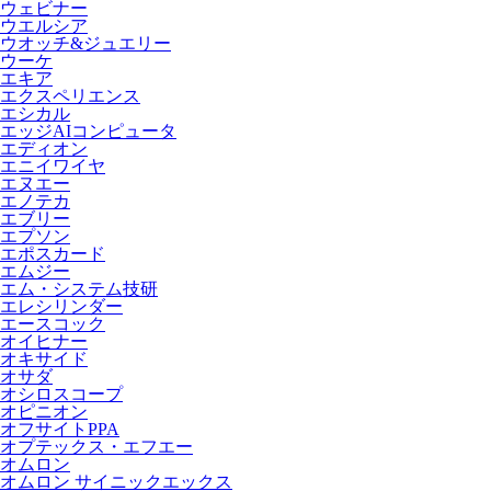
ウェビナー
ウエルシア
ウオッチ&ジュエリー
ウーケ
エキア
エクスペリエンス
エシカル
エッジAIコンピュータ
エディオン
エニイワイヤ
エヌエー
エノテカ
エブリー
エプソン
エポスカード
エムジー
エム・システム技研
エレシリンダー
エースコック
オイヒナー
オキサイド
オサダ
オシロスコープ
オピニオン
オフサイトPPA
オプテックス・エフエー
オムロン
オムロン サイニックエックス