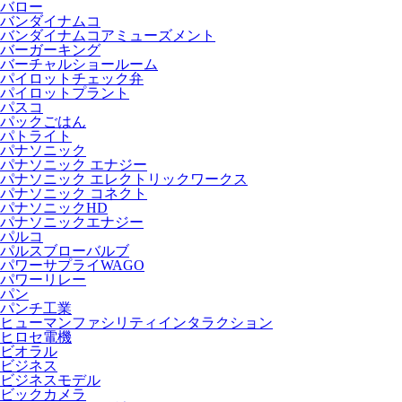
バロー
バンダイナムコ
バンダイナムコアミューズメント
バーガーキング
バーチャルショールーム
パイロットチェック弁
パイロットプラント
パスコ
パックごはん
パトライト
パナソニック
パナソニック エナジー
パナソニック エレクトリックワークス
パナソニック コネクト
パナソニックHD
パナソニックエナジー
パルコ
パルスブローバルブ
パワーサプライWAGO
パワーリレー
パン
パンチ工業
ヒューマンファシリティインタラクション
ヒロセ電機
ビオラル
ビジネス
ビジネスモデル
ビックカメラ