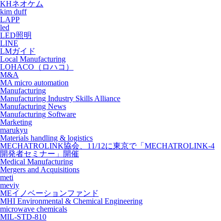
KHネオケム
kim duff
LAPP
led
LED照明
LINE
LMガイド
Local Manufacturing
LOHACO（ロハコ）
M&A
MA micro automation
Manufacturing
Manufacturing Industry Skills Alliance
Manufacturing News
Manufacturing Software
Marketing
marukyu
Materials handling & logistics
MECHATROLINK協会、11/12に東京で「MECHATROLINK-4
開発者セミナー」開催
Medical Manufacturing
Mergers and Acquisitions
meti
meviy
MEイノベーションファンド
MHI Environmental & Chemical Engineering
microwave chemicals
MIL-STD-810