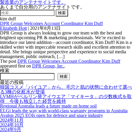
製造業のアンテナサイトです。
あくまで自分用のアンテナサイトです。
検
索:
kim duff
DPR Group Welcomes Account Coordinator Kim Duff
Elizabeth Hott
|
2021年8月13日
DPR Group is always looking to grow our team with the best and
brightest upcoming PR & marketing professionals. We’re excited to
introduce our latest addition—account coordinator, Kim Duff! Kim is a
skilled writer with impeccable research skills and excellent attention to
detail. She brings unique perspective and experience to social media
management, public outreach, […]
The post
DPR Group Welcomes Account Coordinator Kim Duff
appeared first on
DPR Group, Inc.
.
検索
検索
最近の投稿
韓国コスメ「バイユア」から、毛穴と肌の状態に合わせて選べ
る3種の化粧水が登場
LVMHがベルリン発アイウエア「マイキータ」の少数株式を取
得 今後も独立した経営を維持
Regional Australia leads a future made on home soil
ELGi leads the way with world-class warranty programs in Australia
Avalon 2025 EOIs open for defence and space industry
2024年11月
2024年10月
2024年9月