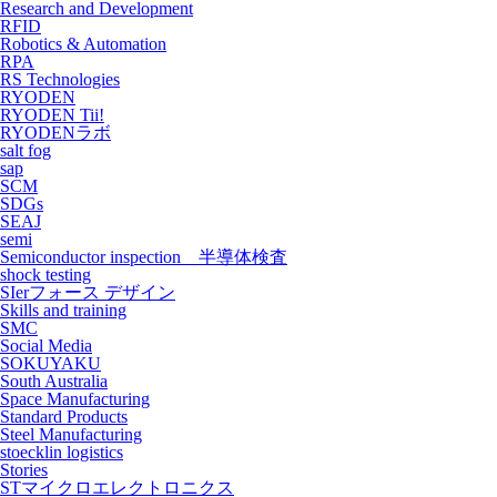
Research and Development
RFID
Robotics & Automation
RPA
RS Technologies
RYODEN
RYODEN Tii!
RYODENラボ
salt fog
sap
SCM
SDGs
SEAJ
semi
Semiconductor inspection 半導体検査
shock testing
SIerフォース デザイン
Skills and training
SMC
Social Media
SOKUYAKU
South Australia
Space Manufacturing
Standard Products
Steel Manufacturing
stoecklin logistics
Stories
STマイクロエレクトロニクス