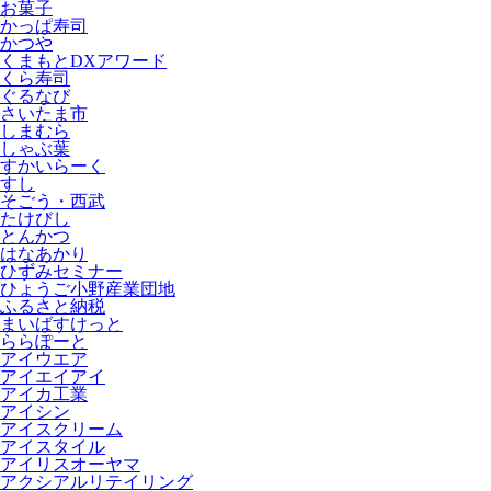
お菓子
かっぱ寿司
かつや
くまもとDXアワード
くら寿司
ぐるなび
さいたま市
しまむら
しゃぶ葉
すかいらーく
すし
そごう・西武
たけびし
とんかつ
はなあかり
ひずみセミナー
ひょうご小野産業団地
ふるさと納税
まいばすけっと
ららぽーと
アイウエア
アイエイアイ
アイカ工業
アイシン
アイスクリーム
アイスタイル
アイリスオーヤマ
アクシアルリテイリング