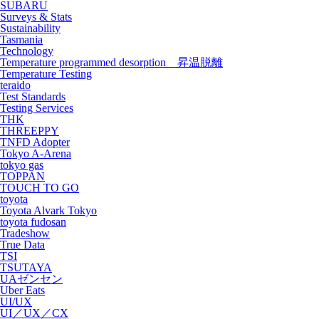
SUBARU
Surveys & Stats
Sustainability
Tasmania
Technology
Temperature programmed desorption 昇温脱離
Temperature Testing
teraido
Test Standards
Testing Services
THK
THREEPPY
TNFD Adopter
Tokyo A-Arena
tokyo gas
TOPPAN
TOUCH TO GO
toyota
Toyota Alvark Tokyo
toyota fudosan
Tradeshow
True Data
TSI
TSUTAYA
UAゼンセン
Uber Eats
UI/UX
UI／UX／CX