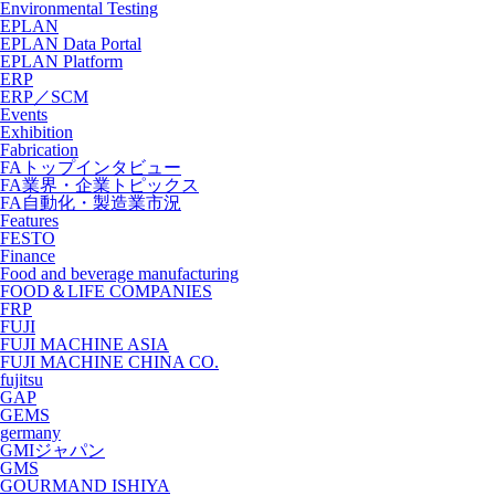
Environmental Testing
EPLAN
EPLAN Data Portal
EPLAN Platform
ERP
ERP／SCM
Events
Exhibition
Fabrication
FAトップインタビュー
FA業界・企業トピックス
FA自動化・製造業市況
Features
FESTO
Finance
Food and beverage manufacturing
FOOD＆LIFE COMPANIES
FRP
FUJI
FUJI MACHINE ASIA
FUJI MACHINE CHINA CO.
fujitsu
GAP
GEMS
germany
GMIジャパン
GMS
GOURMAND ISHIYA