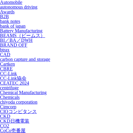
Automobile
autonomous driving
Awards
B2B
bank notes
bank of japan
Battery Manufacturing
BEAMS（ビームス）
BI／BA／DWH
BRAND OFF
btrax
CAD
carbon capture and storage
Cartken
CBRE
CC-Link
CC-Link協会
CEATEC 2024
centrifuge
Chemical Manufacturing
Chemicals
chiyoda corporation
Cimcorp
CIOコンピタンス
CKD
CKD日機電装
CO2
CoCo壱番屋