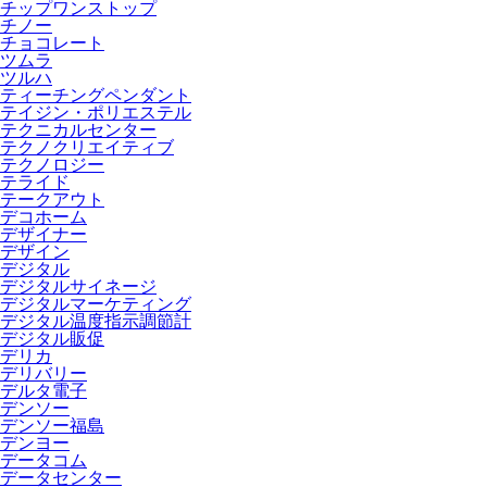
チップワンストップ
チノー
チョコレート
ツムラ
ツルハ
ティーチングペンダント
テイジン・ポリエステル
テクニカルセンター
テクノクリエイティブ
テクノロジー
テライド
テークアウト
デコホーム
デザイナー
デザイン
デジタル
デジタルサイネージ
デジタルマーケティング
デジタル温度指示調節計
デジタル販促
デリカ
デリバリー
デルタ電子
デンソー
デンソー福島
デンヨー
データコム
データセンター