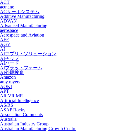
ACT
actnano
ACサーボシステム
Additive Manufacturing
ADVAN
Advanced Manufacturing
aerospace
Aerospace and Aviation
AFF
AGV
AI
AIアプリ・ソリューション
AIチップ
AIハード
AIプラットフォーム
AI外観検査
Amazon
amy myers
AOKI
APT
AR VR MR
Artificial Intelligence
AS/RS
ASAP Rocky
Association Comments
Australia
Australian Industry Group
Australian Manufacturing Growth Centre