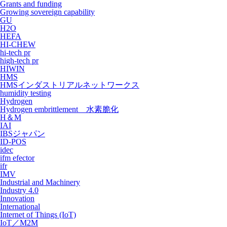
Grants and funding
Growing sovereign capability
GU
H2O
HEFA
HI-CHEW
hi-tech pr
high-tech pr
HIWIN
HMS
HMSインダストリアルネットワークス
humidity testing
Hydrogen
Hydrogen embrittlement 水素脆化
H＆M
IAI
IBSジャパン
ID-POS
idec
ifm efector
ifr
IMV
Industrial and Machinery
Industry 4.0
Innovation
International
Internet of Things (IoT)
IoT／M2M