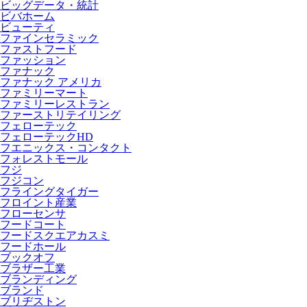
ビッグデータ・統計
ビバホーム
ビューティ
ファインセラミック
ファストフード
ファッション
ファナック
ファナック アメリカ
ファミリーマート
ファミリーレストラン
ファーストリテイリング
フェローテック
フェローテックHD
フエニックス・コンタクト
フォレストモール
フジ
フジコン
フライングタイガー
フロイント産業
フローセンサ
フードコート
フードスクエアカスミ
フードホール
ブックオフ
ブラザー工業
ブランディング
ブランド
ブリヂストン