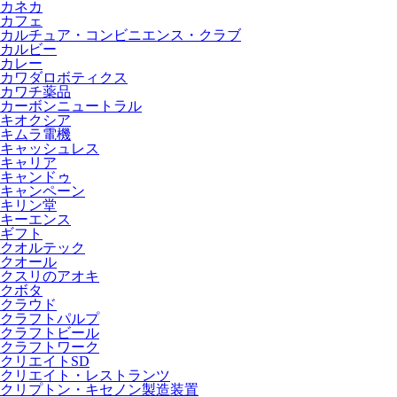
カネカ
カフェ
カルチュア・コンビニエンス・クラブ
カルビー
カレー
カワダロボティクス
カワチ薬品
カーボンニュートラル
キオクシア
キムラ電機
キャッシュレス
キャリア
キャンドゥ
キャンペーン
キリン堂
キーエンス
ギフト
クオルテック
クオール
クスリのアオキ
クボタ
クラウド
クラフトパルプ
クラフトビール
クラフトワーク
クリエイトSD
クリエイト・レストランツ
クリプトン・キセノン製造装置