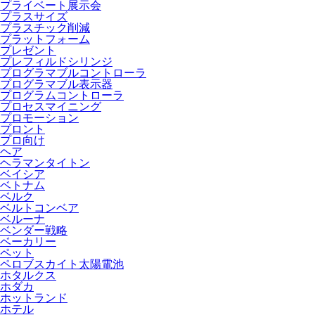
プライベート展示会
プラスサイズ
プラスチック削減
プラットフォーム
プレゼント
プレフィルドシリンジ
プログラマブルコントローラ
プログラマブル表示器
プログラムコントローラ
プロセスマイニング
プロモーション
プロント
プロ向け
ヘア
ヘラマンタイトン
ベイシア
ベトナム
ベルク
ベルトコンベア
ベルーナ
ベンダー戦略
ベーカリー
ペット
ペロブスカイト太陽電池
ホタルクス
ホダカ
ホットランド
ホテル