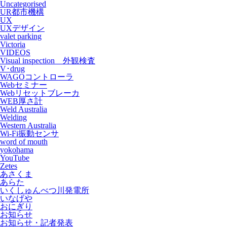
Uncategorised
UR都市機構
UX
UXデザイン
valet parking
Victoria
VIDEOS
Visual inspection 外観検査
V･drug
WAGOコントローラ
Webセミナー
Webリセットブレーカ
WEB厚さ計
Weld Australia
Welding
Western Australia
Wi-Fi振動センサ
word of mouth
yokohama
YouTube
Zetes
あさくま
あらた
いくしゅんべつ川発電所
いなげや
おにぎり
お知らせ
お知らせ・記者発表