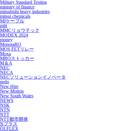
Military Standard Testing
ministry of finance
mitsubishi heavy industries
mitsui chemicals
MIケーブル
mlit
MMCリョウテック
MODEX 2024
money
MonotaRO
MOS FETリレー
Moxa
MROストッカー
M＆A
NEC
NECA
NECソリューションイノベータ
nedo
New Hire
New Motion
New South Wales
NEWS
NSK
NTN
NTT
NTT都市開発
Nプラス
ÖLFLEX