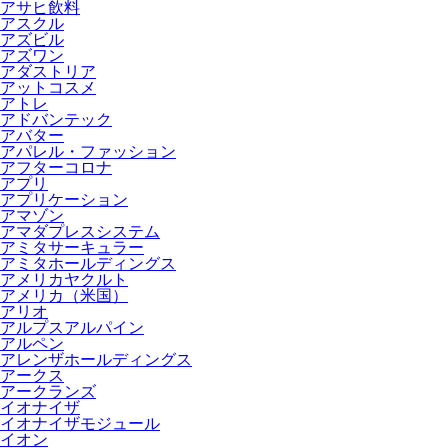
アサヒ飲料
アスクル
アズビル
アズワン
アダストリア
アットコスメ
アトレ
アドバンテック
アバター
アパレル・ファッション
アフターコロナ
アプリ
アプリケーション
アマゾン
アマダプレスシステム
アミタサーキュラー
アミタホールディングス
アメリカヤクルト
アメリカ（米国）
アリオ
アルプスアルパイン
アルペン
アレンザホールディングス
アークス
アークランズ
イオナイザ
イオナイザモジュール
イオン