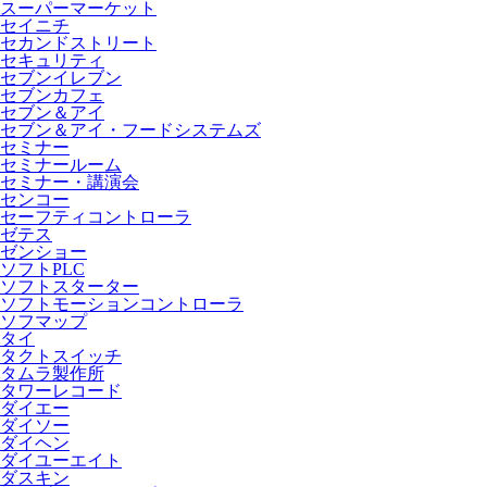
スーパーマーケット
セイニチ
セカンドストリート
セキュリティ
セブンイレブン
セブンカフェ
セブン＆アイ
セブン＆アイ・フードシステムズ
セミナー
セミナールーム
セミナー・講演会
センコー
セーフティコントローラ
ゼテス
ゼンショー
ソフトPLC
ソフトスターター
ソフトモーションコントローラ
ソフマップ
タイ
タクトスイッチ
タムラ製作所
タワーレコード
ダイエー
ダイソー
ダイヘン
ダイユーエイト
ダスキン