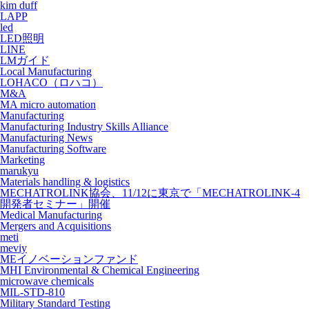
kim duff
LAPP
led
LED照明
LINE
LMガイド
Local Manufacturing
LOHACO（ロハコ）
M&A
MA micro automation
Manufacturing
Manufacturing Industry Skills Alliance
Manufacturing News
Manufacturing Software
Marketing
marukyu
Materials handling & logistics
MECHATROLINK協会、11/12に東京で「MECHATROLINK-4
開発者セミナー」開催
Medical Manufacturing
Mergers and Acquisitions
meti
meviy
MEイノベーションファンド
MHI Environmental & Chemical Engineering
microwave chemicals
MIL-STD-810
Military Standard Testing