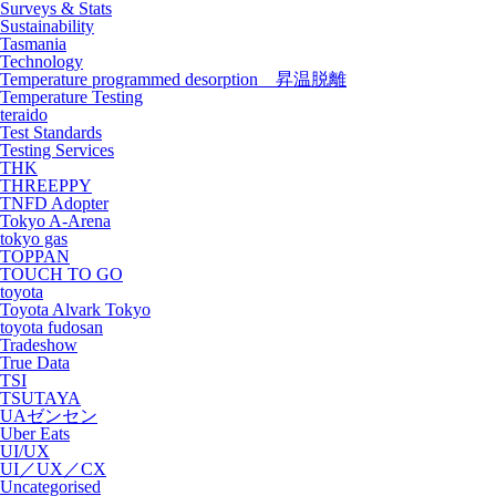
Surveys & Stats
Sustainability
Tasmania
Technology
Temperature programmed desorption 昇温脱離
Temperature Testing
teraido
Test Standards
Testing Services
THK
THREEPPY
TNFD Adopter
Tokyo A-Arena
tokyo gas
TOPPAN
TOUCH TO GO
toyota
Toyota Alvark Tokyo
toyota fudosan
Tradeshow
True Data
TSI
TSUTAYA
UAゼンセン
Uber Eats
UI/UX
UI／UX／CX
Uncategorised