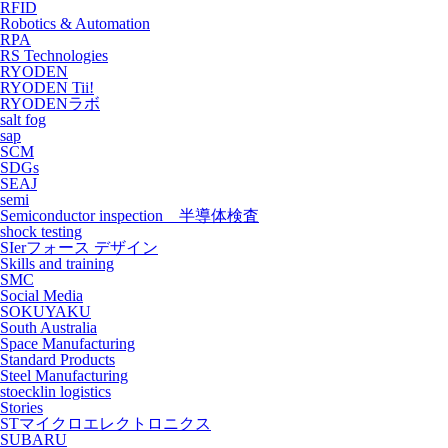
RFID
Robotics & Automation
RPA
RS Technologies
RYODEN
RYODEN Tii!
RYODENラボ
salt fog
sap
SCM
SDGs
SEAJ
semi
Semiconductor inspection 半導体検査
shock testing
SIerフォース デザイン
Skills and training
SMC
Social Media
SOKUYAKU
South Australia
Space Manufacturing
Standard Products
Steel Manufacturing
stoecklin logistics
Stories
STマイクロエレクトロニクス
SUBARU