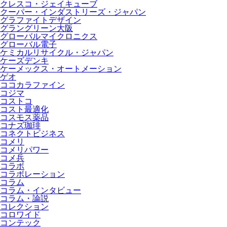
クレスコ・ジェイキューブ
クーパー・インダストリーズ・ジャパン
グラファイトデザイン
グラングリーン大阪
グローバルマイクロニクス
グローバル電子
ケミカルリサイクル・ジャパン
ケーズデンキ
ケーメックス・オートメーション
ゲオ
ココカラファイン
コジマ
コストコ
コスト最適化
コスモス薬品
コナズ珈琲
コネクトビジネス
コメリ
コメリパワー
コメ兵
コラボ
コラボレーション
コラム
コラム・インタビュー
コラム・論説
コレクション
コロワイド
コンテック