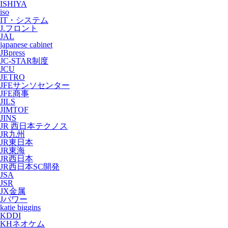
ISHIYA
iso
IT・システム
J.フロント
JAL
japanese cabinet
JBpress
JC-STAR制度
JCU
JETRO
JFEサンソセンター
JFE商事
JILS
JIMTOF
JINS
JR 西日本テクノス
JR九州
JR東日本
JR東海
JR西日本
JR西日本SC開発
JSA
JSR
JX金属
Jパワー
katie biggins
KDDI
KHネオケム