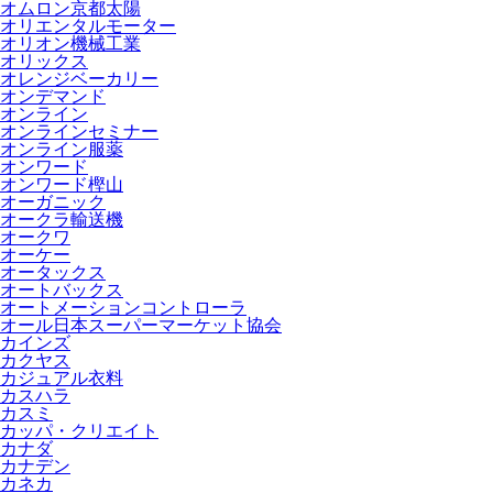
オムロン京都太陽
オリエンタルモーター
オリオン機械工業
オリックス
オレンジベーカリー
オンデマンド
オンライン
オンラインセミナー
オンライン服薬
オンワード
オンワード樫山
オーガニック
オークラ輸送機
オークワ
オーケー
オータックス
オートバックス
オートメーションコントローラ
オール日本スーパーマーケット協会
カインズ
カクヤス
カジュアル衣料
カスハラ
カスミ
カッパ・クリエイト
カナダ
カナデン
カネカ