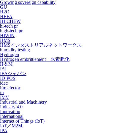
Growing sovereign capability
GU
H2O
HEFA
HI-CHEW
hi-tech pr
high-tech pr
HIWIN
HMS
HMSインダストリアルネットワークス
humidity testing
Hydrogen
Hydrogen embrittlement 水素脆化
H＆M
IAI
IBSジャパン
ID-POS
idec
ifm efector
ifr
IMV
Industrial and Machinery
Industry 4.0
Innovation
International
Internet of Things (IoT)
IoT／M2M
IPA