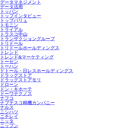
データマネジメント
データ活用
トッパン
トップインタビュー
トップバリュ
トモニン
トライアル
トラスコ中山
トランザクショングループ
トリドール
トリドールホールディングス
トレンド
トレンド&マーケティング
トーセン
トーハン
ドトール・日レスホールディングス
ドラッグストア
ドラッグストアモリ
ドローン
ドン・キホーテ
ドーワテクノス
ナフコ
ナブテスコ精機カンパニー
ナルス
ニシハツ
ニチレイ
ニッタ
ニップン