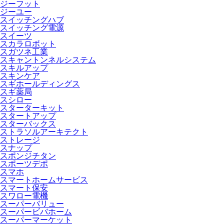
ジーフット
ジーユー
スイッチングハブ
スイッチング電源
スイーツ
スカラロボット
スガツネ工業
スキャントンネルシステム
スキルアップ
スキンケア
スギホールディングス
スギ薬局
スシロー
スターターキット
スタートアップ
スターバックス
ストラソルアーキテクト
ストレージ
スナップ
スポンジチタン
スポーツデポ
スマホ
スマートホームサービス
スマート保安
スワロー電機
スーパーバリュー
スーパービバホーム
スーパーマーケット