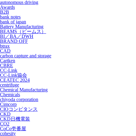
autonomous driving
Awards
B2B
bank notes
bank of japan
Battery Manufacturing
BEAMS（ビームス）
BI／BA／DWH
BRAND OFF
btrax
CAD
carbon capture and storage
Cartken
CBRE
CC-Link
CC-Link協会
CEATEC 2024
centrifuge
Chemical Manufacturing
Chemicals
chiyoda corporation
Cimcorp
CIOコンピタンス
CKD
CKD日機電装
CO2
CoCo壱番屋
cohesity