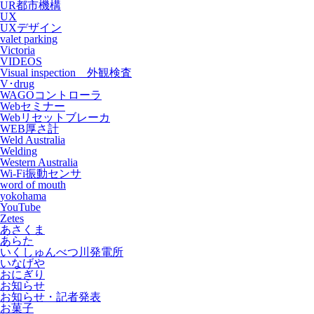
UR都市機構
UX
UXデザイン
valet parking
Victoria
VIDEOS
Visual inspection 外観検査
V･drug
WAGOコントローラ
Webセミナー
Webリセットブレーカ
WEB厚さ計
Weld Australia
Welding
Western Australia
Wi-Fi振動センサ
word of mouth
yokohama
YouTube
Zetes
あさくま
あらた
いくしゅんべつ川発電所
いなげや
おにぎり
お知らせ
お知らせ・記者発表
お菓子