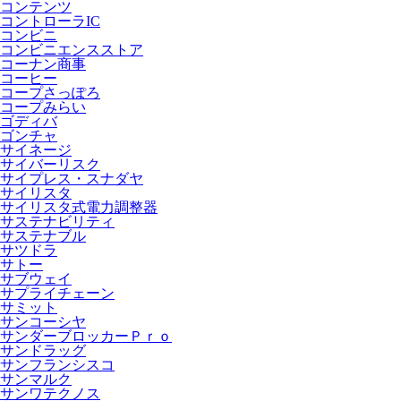
コンテンツ
コントローラIC
コンビニ
コンビニエンスストア
コーナン商事
コーヒー
コープさっぽろ
コープみらい
ゴディバ
ゴンチャ
サイネージ
サイバーリスク
サイプレス・スナダヤ
サイリスタ
サイリスタ式電力調整器
サステナビリティ
サステナブル
サツドラ
サトー
サブウェイ
サプライチェーン
サミット
サンコーシヤ
サンダーブロッカーＰｒｏ
サンドラッグ
サンフランシスコ
サンマルク
サンワテクノス