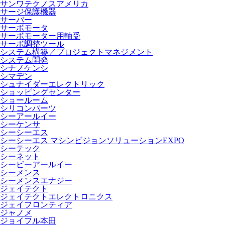
サンワテクノスアメリカ
サージ保護機器
サーバー
サーボモータ
サーボモーター用軸受
サーボ調整ツール
システム構築／プロジェクトマネジメント
システム開発
シナノケンシ
シマデン
シュナイダーエレクトリック
ショッピングセンター
ショールーム
シリコンパーツ
シーアールイー
シーケンサ
シーシーエス
シーシーエス マシンビジョンソリューションEXPO
シーテック
シーネット
シービーアールイー
シーメンス
シーメンスエナジー
ジェイテクト
ジェイテクトエレクトロニクス
ジェイフロンティア
ジャノメ
ジョイフル本田