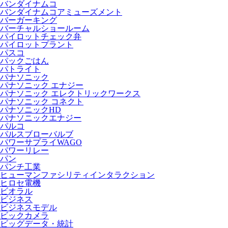
バンダイナムコ
バンダイナムコアミューズメント
バーガーキング
バーチャルショールーム
パイロットチェック弁
パイロットプラント
パスコ
パックごはん
パトライト
パナソニック
パナソニック エナジー
パナソニック エレクトリックワークス
パナソニック コネクト
パナソニックHD
パナソニックエナジー
パルコ
パルスブローバルブ
パワーサプライWAGO
パワーリレー
パン
パンチ工業
ヒューマンファシリティインタラクション
ヒロセ電機
ビオラル
ビジネス
ビジネスモデル
ビックカメラ
ビッグデータ・統計