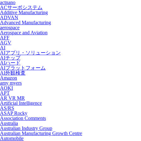
actnano
ACサーボシステム
Additive Manufacturing
ADVAN
Advanced Manufacturing
aerospace
Aerospace and Aviation
AFF
AGV
AI
AIアプリ・ソリューション
AIチップ
AIハード
AIプラットフォーム
AI外観検査
Amazon
amy myers
AOKI
APT
AR VR MR
Artificial Intelligence
AS/RS
ASAP Rocky
Association Comments
Australia
Australian Industry Group
Australian Manufacturing Growth Centre
Automobile