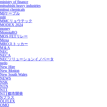
ministry of finance
mitsubishi heavy industries
mitsui chemicals
MIケーブル
mlit
MMCリョウテック
MODEX 2024
money
MonotaRO
MOS FETリレー
Moxa
MROストッカー
M＆A
NEC
NECA
NECソリューションイノベータ
nedo
New Hire
New Motion
New South Wales
NEWS
NSK
NTN
NTT
NTT都市開発
Nプラス
ÖLFLEX
OMO