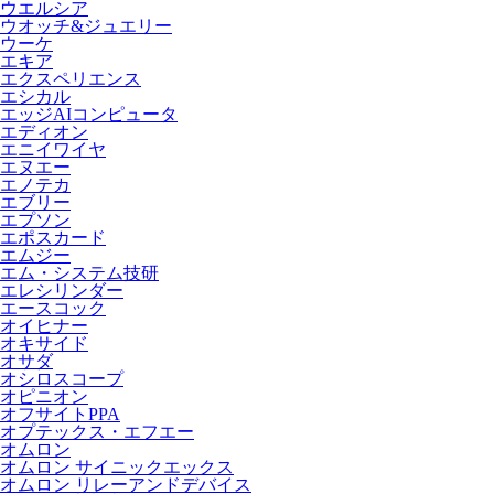
ウエルシア
ウオッチ&ジュエリー
ウーケ
エキア
エクスペリエンス
エシカル
エッジAIコンピュータ
エディオン
エニイワイヤ
エヌエー
エノテカ
エブリー
エプソン
エポスカード
エムジー
エム・システム技研
エレシリンダー
エースコック
オイヒナー
オキサイド
オサダ
オシロスコープ
オピニオン
オフサイトPPA
オプテックス・エフエー
オムロン
オムロン サイニックエックス
オムロン リレーアンドデバイス