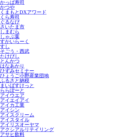
かっぱ寿司
かつや
くまもとDXアワード
くら寿司
ぐるなび
さいたま市
しまむら
しゃぶ葉
すかいらーく
すし
そごう・西武
たけびし
とんかつ
はなあかり
ひずみセミナー
ひょうご小野産業団地
ふるさと納税
まいばすけっと
ららぽーと
アイウエア
アイエイアイ
アイカ工業
アイシン
アイスクリーム
アイスタイル
アイリスオーヤマ
アクシアルリテイリング
アサヒ飲料