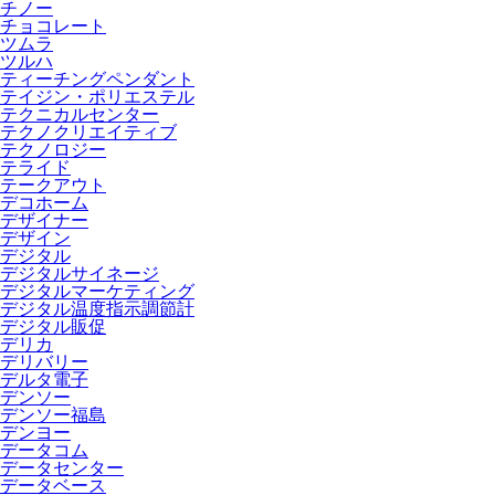
チノー
チョコレート
ツムラ
ツルハ
ティーチングペンダント
テイジン・ポリエステル
テクニカルセンター
テクノクリエイティブ
テクノロジー
テライド
テークアウト
デコホーム
デザイナー
デザイン
デジタル
デジタルサイネージ
デジタルマーケティング
デジタル温度指示調節計
デジタル販促
デリカ
デリバリー
デルタ電子
デンソー
デンソー福島
デンヨー
データコム
データセンター
データベース