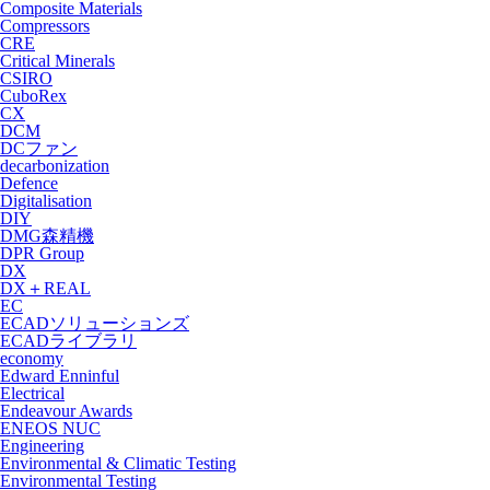
Composite Materials
Compressors
CRE
Critical Minerals
CSIRO
CuboRex
CX
DCM
DCファン
decarbonization
Defence
Digitalisation
DIY
DMG森精機
DPR Group
DX
DX＋REAL
EC
ECADソリューションズ
ECADライブラリ
economy
Edward Enninful
Electrical
Endeavour Awards
ENEOS NUC
Engineering
Environmental & Climatic Testing
Environmental Testing