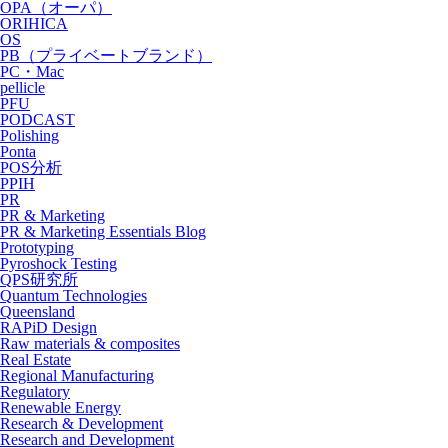
OPA（オーパ）
ORIHICA
OS
PB（プライベートブランド）
PC・Mac
pellicle
PFU
PODCAST
Polishing
Ponta
POS分析
PPIH
PR
PR & Marketing
PR & Marketing Essentials Blog
Prototyping
Pyroshock Testing
QPS研究所
Quantum Technologies
Queensland
RAPiD Design
Raw materials & composites
Real Estate
Regional Manufacturing
Regulatory
Renewable Energy
Research & Development
Research and Development