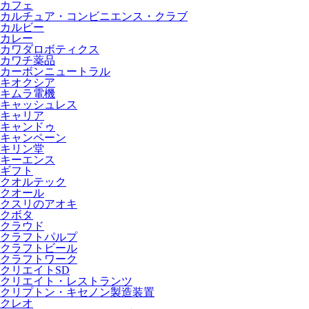
カフェ
カルチュア・コンビニエンス・クラブ
カルビー
カレー
カワダロボティクス
カワチ薬品
カーボンニュートラル
キオクシア
キムラ電機
キャッシュレス
キャリア
キャンドゥ
キャンペーン
キリン堂
キーエンス
ギフト
クオルテック
クオール
クスリのアオキ
クボタ
クラウド
クラフトパルプ
クラフトビール
クラフトワーク
クリエイトSD
クリエイト・レストランツ
クリプトン・キセノン製造装置
クレオ