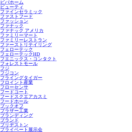
ビバホーム
ビューティ
ファインセラミック
ファストフード
ファッション
ファナック
ファナック アメリカ
ファミリーマート
ファミリーレストラン
ファーストリテイリング
フェローテック
フェローテックHD
フエニックス・コンタクト
フォレストモール
フジ
フジコン
フライングタイガー
フロイント産業
フローセンサ
フードコート
フードスクエアカスミ
フードホール
ブックオフ
ブラザー工業
ブランディング
ブランド
ブリヂストン
プライベート展示会