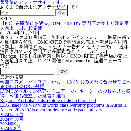
製造業のアンテナサイトです。
あくまで自分用のアンテナサイトです。
検
索:
RFID
【PR】在庫問題を解決／OMO×RFIDで専門店の売上と満足度
を向上、11／19開催
ra
|
2024年10月31日
東芝テックは11月19日、無料オンラインセミナー「最新技術で
在庫問題を解決！OMO×RFIDで専門店の売上と満足度を同時
に向上」を開催する。 ＜セミナー告知＞ セミナーでは、近年
注目されている専門店の在庫問題にフォーカス […]
The post 【PR】在庫問題を解決／OMO×RFIDで専門店の売上
と満足度を向上、11／19開催 first appeared on 流通ニュース….
検索
検索
最近の投稿
韓国コスメ「バイユア」から、毛穴と肌の状態に合わせて選べ
る3種の化粧水が登場
LVMHがベルリン発アイウエア「マイキータ」の少数株式を取
得 今後も独立した経営を維持
Regional Australia leads a future made on home soil
ELGi leads the way with world-class warranty programs in Australia
Avalon 2025 EOIs open for defence and space industry
2024年11月
2024年10月
2024年9月
2024年8月