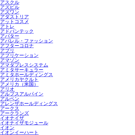
アスクル
アズビル
アズワン
アダストリア
アットコスメ
アトレ
アドバンテック
アバター
アパレル・ファッション
アフターコロナ
アプリ
アプリケーション
アマゾン
アマダプレスシステム
アミタサーキュラー
アミタホールディングス
アメリカヤクルト
アメリカ（米国）
アリオ
アルプスアルパイン
アルペン
アレンザホールディングス
アークス
アークランズ
イオナイザ
イオナイザモジュール
イオン
イオンイーハート