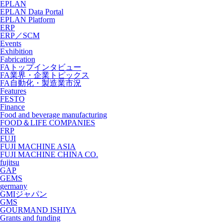
EPLAN
EPLAN Data Portal
EPLAN Platform
ERP
ERP／SCM
Events
Exhibition
Fabrication
FAトップインタビュー
FA業界・企業トピックス
FA自動化・製造業市況
Features
FESTO
Finance
Food and beverage manufacturing
FOOD＆LIFE COMPANIES
FRP
FUJI
FUJI MACHINE ASIA
FUJI MACHINE CHINA CO.
fujitsu
GAP
GEMS
germany
GMIジャパン
GMS
GOURMAND ISHIYA
Grants and funding