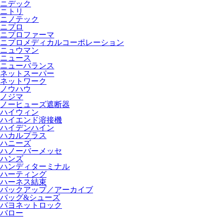
ニデック
ニトリ
ニノテック
ニプロ
ニプロファーマ
ニプロメディカルコーポレーション
ニュウマン
ニュース
ニューバランス
ネットスーパー
ネットワーク
ノウハウ
ノジマ
ノーヒューズ遮断器
ハイウィン
ハイエンド溶接機
ハイデンハイン
ハカルプラス
ハニーズ
ハノーバーメッセ
ハンズ
ハンディターミナル
ハーティング
ハーネス結束
バックアップ／アーカイブ
バッグ&シューズ
バヨネットロック
バロー