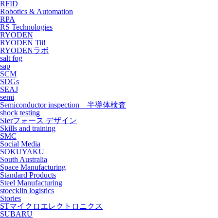
RFID
Robotics & Automation
RPA
RS Technologies
RYODEN
RYODEN Tii!
RYODENラボ
salt fog
sap
SCM
SDGs
SEAJ
semi
Semiconductor inspection 半導体検査
shock testing
SIerフォース デザイン
Skills and training
SMC
Social Media
SOKUYAKU
South Australia
Space Manufacturing
Standard Products
Steel Manufacturing
stoecklin logistics
Stories
STマイクロエレクトロニクス
SUBARU