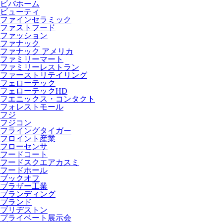
ビバホーム
ビューティ
ファインセラミック
ファストフード
ファッション
ファナック
ファナック アメリカ
ファミリーマート
ファミリーレストラン
ファーストリテイリング
フェローテック
フェローテックHD
フエニックス・コンタクト
フォレストモール
フジ
フジコン
フライングタイガー
フロイント産業
フローセンサ
フードコート
フードスクエアカスミ
フードホール
ブックオフ
ブラザー工業
ブランディング
ブランド
ブリヂストン
プライベート展示会