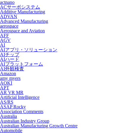
actnano
ACサーボシステム
Additive Manufacturing
ADVAN
Advanced Manufacturing
aerospace
Aerospace and Aviation
AFF
AGV
AI
AIアプリ・ソリューション
AIチップ
AIハード
AIプラットフォーム
AI外観検査
Amazon
amy myers
AOKI
APT
AR VR MR
Artificial Intelligence
AS/RS
ASAP Rocky
Association Comments
Australia
Australian Industry Group
Australian Manufacturing Growth Centre
Automobile