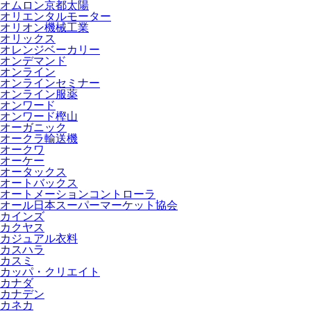
オムロン京都太陽
オリエンタルモーター
オリオン機械工業
オリックス
オレンジベーカリー
オンデマンド
オンライン
オンラインセミナー
オンライン服薬
オンワード
オンワード樫山
オーガニック
オークラ輸送機
オークワ
オーケー
オータックス
オートバックス
オートメーションコントローラ
オール日本スーパーマーケット協会
カインズ
カクヤス
カジュアル衣料
カスハラ
カスミ
カッパ・クリエイト
カナダ
カナデン
カネカ