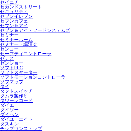
セイニチ
セカンドストリート
セキュリティ
セブンイレブン
セブンカフェ
セブン＆アイ
セブン＆アイ・フードシステムズ
セミナー
セミナールーム
セミナー・講演会
センコー
セーフティコントローラ
ゼテス
ゼンショー
ソフトPLC
ソフトスターター
ソフトモーションコントローラ
ソフマップ
タイ
タクトスイッチ
タムラ製作所
タワーレコード
ダイエー
ダイソー
ダイヘン
ダイユーエイト
ダスキン
チップワンストップ