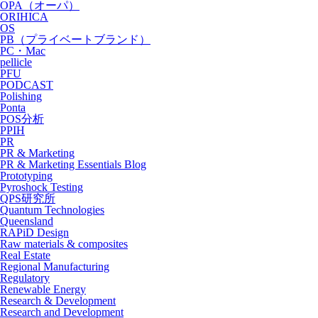
OPA（オーパ）
ORIHICA
OS
PB（プライベートブランド）
PC・Mac
pellicle
PFU
PODCAST
Polishing
Ponta
POS分析
PPIH
PR
PR & Marketing
PR & Marketing Essentials Blog
Prototyping
Pyroshock Testing
QPS研究所
Quantum Technologies
Queensland
RAPiD Design
Raw materials & composites
Real Estate
Regional Manufacturing
Regulatory
Renewable Energy
Research & Development
Research and Development