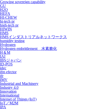
Growing sovereign capability
GU
H2O
HEFA
HI-CHEW
hi-tech pr
high-tech pr
HIWIN
HMS
HMSインダストリアルネットワークス
humidity testing
Hydrogen
Hydrogen embrittlement 水素脆化
H＆M
IAI
IBSジャパン
ID-POS
idec
ifm efector
ifr
IMV
Industrial and Machinery
Industry 4.0
Innovation
International
Internet of Things (IoT)
IoT／M2M
IPA