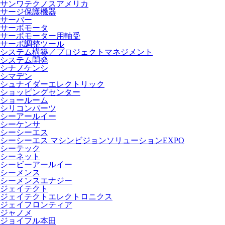
サンワテクノスアメリカ
サージ保護機器
サーバー
サーボモータ
サーボモーター用軸受
サーボ調整ツール
システム構築／プロジェクトマネジメント
システム開発
シナノケンシ
シマデン
シュナイダーエレクトリック
ショッピングセンター
ショールーム
シリコンパーツ
シーアールイー
シーケンサ
シーシーエス
シーシーエス マシンビジョンソリューションEXPO
シーテック
シーネット
シービーアールイー
シーメンス
シーメンスエナジー
ジェイテクト
ジェイテクトエレクトロニクス
ジェイフロンティア
ジャノメ
ジョイフル本田