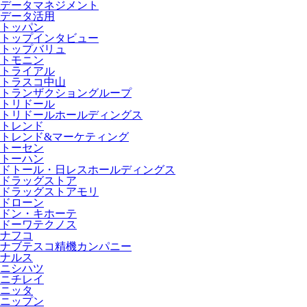
データマネジメント
データ活用
トッパン
トップインタビュー
トップバリュ
トモニン
トライアル
トラスコ中山
トランザクショングループ
トリドール
トリドールホールディングス
トレンド
トレンド&マーケティング
トーセン
トーハン
ドトール・日レスホールディングス
ドラッグストア
ドラッグストアモリ
ドローン
ドン・キホーテ
ドーワテクノス
ナフコ
ナブテスコ精機カンパニー
ナルス
ニシハツ
ニチレイ
ニッタ
ニップン