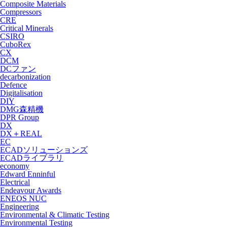
Composite Materials
Compressors
CRE
Critical Minerals
CSIRO
CuboRex
CX
DCM
DCファン
decarbonization
Defence
Digitalisation
DIY
DMG森精機
DPR Group
DX
DX＋REAL
EC
ECADソリューションズ
ECADライブラリ
economy
Edward Enninful
Electrical
Endeavour Awards
ENEOS NUC
Engineering
Environmental & Climatic Testing
Environmental Testing