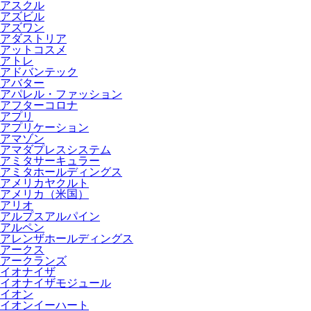
アスクル
アズビル
アズワン
アダストリア
アットコスメ
アトレ
アドバンテック
アバター
アパレル・ファッション
アフターコロナ
アプリ
アプリケーション
アマゾン
アマダプレスシステム
アミタサーキュラー
アミタホールディングス
アメリカヤクルト
アメリカ（米国）
アリオ
アルプスアルパイン
アルペン
アレンザホールディングス
アークス
アークランズ
イオナイザ
イオナイザモジュール
イオン
イオンイーハート