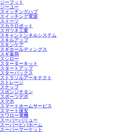
ジーフット
ジーユー
スイッチングハブ
スイッチング電源
スイーツ
スカラロボット
スガツネ工業
スキャントンネルシステム
スキルアップ
スキンケア
スギホールディングス
スギ薬局
スシロー
スターターキット
スタートアップ
スターバックス
ストラソルアーキテクト
ストレージ
スナップ
スポンジチタン
スポーツデポ
スマホ
スマートホームサービス
スマート保安
スワロー電機
スーパーバリュー
スーパービバホーム
スーパーマーケット