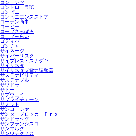
コンテンツ
コントローラIC
コンビニ
コンビニエンスストア
コーナン商事
コーヒー
コープさっぽろ
コープみらい
ゴディバ
ゴンチャ
サイネージ
サイバーリスク
サイプレス・スナダヤ
サイリスタ
サイリスタ式電力調整器
サステナビリティ
サステナブル
サツドラ
サトー
サブウェイ
サプライチェーン
サミット
サンコーシヤ
サンダーブロッカーＰｒｏ
サンドラッグ
サンフランシスコ
サンマルク
サンワテクノス