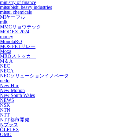
ministry of finance
mitsubishi heavy industries
mitsui chemicals
MIケーブル
mlit
MMCリョウテック
MODEX 2024
money
MonotaRO
MOS FETリレー
Moxa
MROストッカー
M＆A
NEC
NECA
NECソリューションイノベータ
nedo
New Hire
New Motion
New South Wales
NEWS
NSK
NTN
NTT
NTT都市開発
Nプラス
ÖLFLEX
OMO