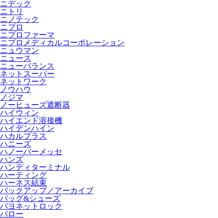
ニデック
ニトリ
ニノテック
ニプロ
ニプロファーマ
ニプロメディカルコーポレーション
ニュウマン
ニュース
ニューバランス
ネットスーパー
ネットワーク
ノウハウ
ノジマ
ノーヒューズ遮断器
ハイウィン
ハイエンド溶接機
ハイデンハイン
ハカルプラス
ハニーズ
ハノーバーメッセ
ハンズ
ハンディターミナル
ハーティング
ハーネス結束
バックアップ／アーカイブ
バッグ&シューズ
バヨネットロック
バロー