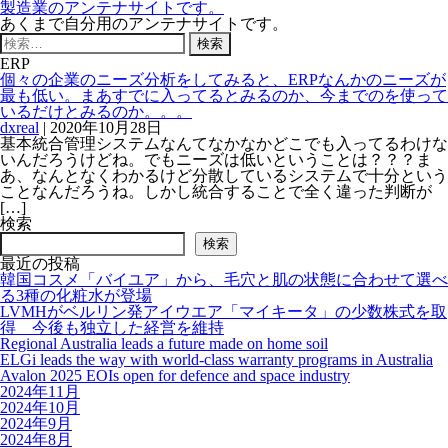
製造業のアンテナサイトです。
あくまで自分用のアンテナサイトです。
検
索:
ERP
個々の企業のニーズ分析をしてみると、ERPなんかのニーズが
最も低い。まあすでに入ってるとみるのか、今までのを使って
いるだけとみるのか。。。
dxreal
|
2020年10月28日
基本統合管理システムなんてなかなかどこでも入ってるわけな
いんだろうけどね。でもニーズは低いということは？？？ま
あ、なんとなくわかるけど分散しているシステムで十分という
ことなんだろうね。しかし統合することで全く違った判断が
[…]
検索
検索
最近の投稿
韓国コスメ「バイユア」から、毛穴と肌の状態に合わせて選べ
る3種の化粧水が登場
LVMHがベルリン発アイウエア「マイキータ」の少数株式を取
得 今後も独立した経営を維持
Regional Australia leads a future made on home soil
ELGi leads the way with world-class warranty programs in Australia
Avalon 2025 EOIs open for defence and space industry
2024年11月
2024年10月
2024年9月
2024年8月