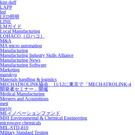
kim duff
LAPP
led
LED照明
LINE
LMガイド
Local Manufacturing
LOHACO（ロハコ）
M&A
MA micro automation
Manufacturing
Manufacturing Industry Skills Alliance
Manufacturing News
Manufacturing Software
Marketing
marukyu
Materials handling & logistics
MECHATROLINK協会、11/12に東京で「MECHATROLINK-4
開発者セミナー」開催
Medical Manufacturing
Mergers and Acquisitions
meti
meviy
MEイノベーションファンド
MHI Environmental & Chemical Engineering
microwave chemicals
MIL-STD-810
Military Standard Testing