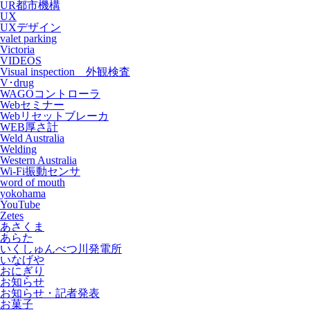
UR都市機構
UX
UXデザイン
valet parking
Victoria
VIDEOS
Visual inspection 外観検査
V･drug
WAGOコントローラ
Webセミナー
Webリセットブレーカ
WEB厚さ計
Weld Australia
Welding
Western Australia
Wi-Fi振動センサ
word of mouth
yokohama
YouTube
Zetes
あさくま
あらた
いくしゅんべつ川発電所
いなげや
おにぎり
お知らせ
お知らせ・記者発表
お菓子