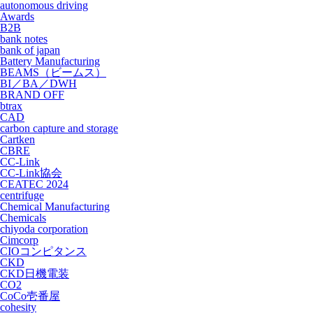
autonomous driving
Awards
B2B
bank notes
bank of japan
Battery Manufacturing
BEAMS（ビームス）
BI／BA／DWH
BRAND OFF
btrax
CAD
carbon capture and storage
Cartken
CBRE
CC-Link
CC-Link協会
CEATEC 2024
centrifuge
Chemical Manufacturing
Chemicals
chiyoda corporation
Cimcorp
CIOコンピタンス
CKD
CKD日機電装
CO2
CoCo壱番屋
cohesity