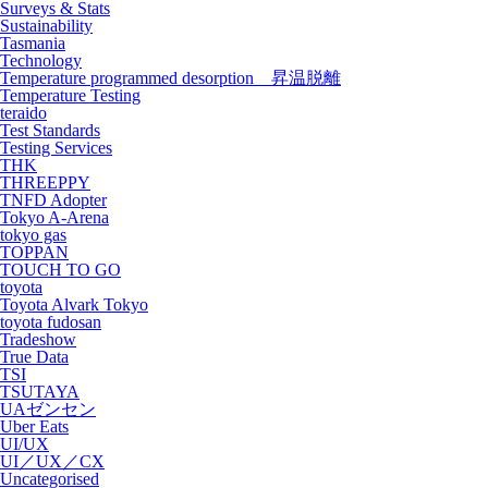
Surveys & Stats
Sustainability
Tasmania
Technology
Temperature programmed desorption 昇温脱離
Temperature Testing
teraido
Test Standards
Testing Services
THK
THREEPPY
TNFD Adopter
Tokyo A-Arena
tokyo gas
TOPPAN
TOUCH TO GO
toyota
Toyota Alvark Tokyo
toyota fudosan
Tradeshow
True Data
TSI
TSUTAYA
UAゼンセン
Uber Eats
UI/UX
UI／UX／CX
Uncategorised