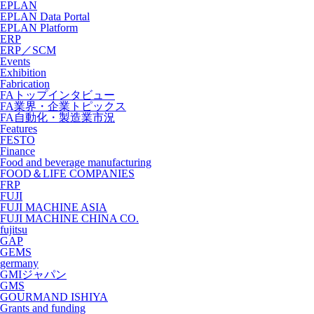
EPLAN
EPLAN Data Portal
EPLAN Platform
ERP
ERP／SCM
Events
Exhibition
Fabrication
FAトップインタビュー
FA業界・企業トピックス
FA自動化・製造業市況
Features
FESTO
Finance
Food and beverage manufacturing
FOOD＆LIFE COMPANIES
FRP
FUJI
FUJI MACHINE ASIA
FUJI MACHINE CHINA CO.
fujitsu
GAP
GEMS
germany
GMIジャパン
GMS
GOURMAND ISHIYA
Grants and funding