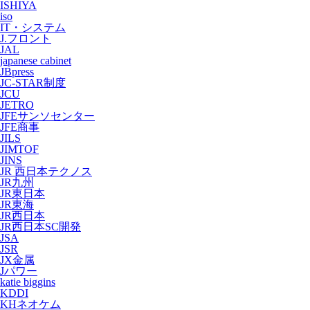
ISHIYA
iso
IT・システム
J.フロント
JAL
japanese cabinet
JBpress
JC-STAR制度
JCU
JETRO
JFEサンソセンター
JFE商事
JILS
JIMTOF
JINS
JR 西日本テクノス
JR九州
JR東日本
JR東海
JR西日本
JR西日本SC開発
JSA
JSR
JX金属
Jパワー
katie biggins
KDDI
KHネオケム