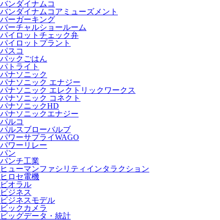
バンダイナムコ
バンダイナムコアミューズメント
バーガーキング
バーチャルショールーム
パイロットチェック弁
パイロットプラント
パスコ
パックごはん
パトライト
パナソニック
パナソニック エナジー
パナソニック エレクトリックワークス
パナソニック コネクト
パナソニックHD
パナソニックエナジー
パルコ
パルスブローバルブ
パワーサプライWAGO
パワーリレー
パン
パンチ工業
ヒューマンファシリティインタラクション
ヒロセ電機
ビオラル
ビジネス
ビジネスモデル
ビックカメラ
ビッグデータ・統計