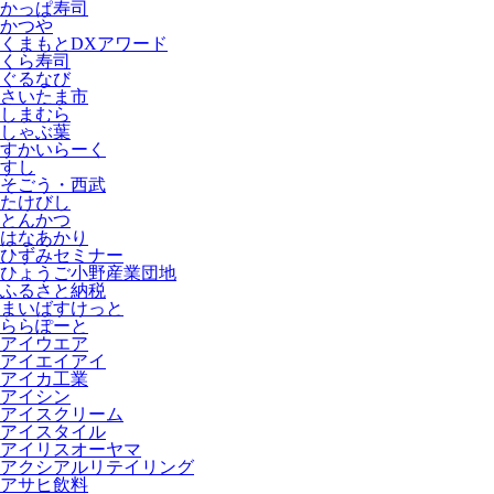
かっぱ寿司
かつや
くまもとDXアワード
くら寿司
ぐるなび
さいたま市
しまむら
しゃぶ葉
すかいらーく
すし
そごう・西武
たけびし
とんかつ
はなあかり
ひずみセミナー
ひょうご小野産業団地
ふるさと納税
まいばすけっと
ららぽーと
アイウエア
アイエイアイ
アイカ工業
アイシン
アイスクリーム
アイスタイル
アイリスオーヤマ
アクシアルリテイリング
アサヒ飲料