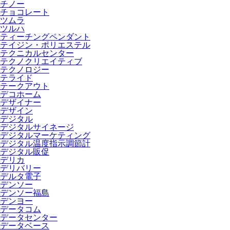
チノー
チョコレート
ツムラ
ツルハ
ティーチングペンダント
テイジン・ポリエステル
テクニカルセンター
テクノクリエイティブ
テクノロジー
テライド
テークアウト
デコホーム
デザイナー
デザイン
デジタル
デジタルサイネージ
デジタルマーケティング
デジタル温度指示調節計
デジタル販促
デリカ
デリバリー
デルタ電子
デンソー
デンソー福島
デンヨー
データコム
データセンター
データベース