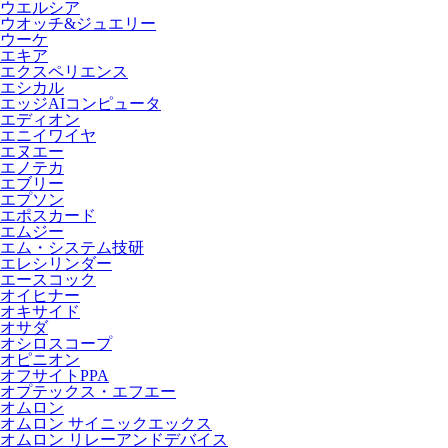
ウエルシア
ウオッチ&ジュエリー
ウーケ
エキア
エクスペリエンス
エシカル
エッジAIコンピュータ
エディオン
エニイワイヤ
エヌエー
エノテカ
エブリー
エプソン
エポスカード
エムジー
エム・システム技研
エレシリンダー
エースコック
オイヒナー
オキサイド
オサダ
オシロスコープ
オピニオン
オフサイトPPA
オプテックス・エフエー
オムロン
オムロン サイニックエックス
オムロン リレーアンドデバイス