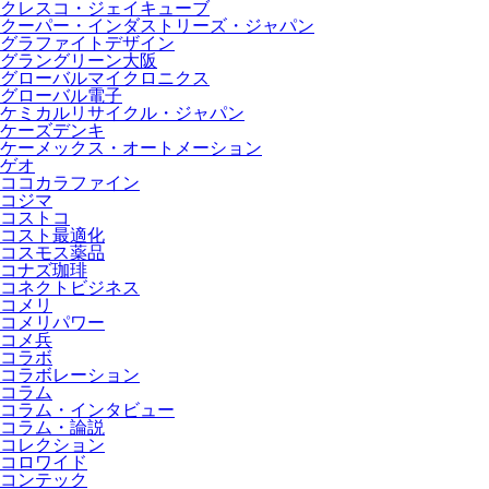
クレスコ・ジェイキューブ
クーパー・インダストリーズ・ジャパン
グラファイトデザイン
グラングリーン大阪
グローバルマイクロニクス
グローバル電子
ケミカルリサイクル・ジャパン
ケーズデンキ
ケーメックス・オートメーション
ゲオ
ココカラファイン
コジマ
コストコ
コスト最適化
コスモス薬品
コナズ珈琲
コネクトビジネス
コメリ
コメリパワー
コメ兵
コラボ
コラボレーション
コラム
コラム・インタビュー
コラム・論説
コレクション
コロワイド
コンテック