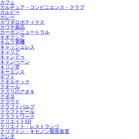
カフェ
カルチュア・コンビニエンス・クラブ
カルビー
カレー
カワダロボティクス
カワチ薬品
カーボンニュートラル
キオクシア
キムラ電機
キャッシュレス
キャリア
キャンドゥ
キャンペーン
キリン堂
キーエンス
ギフト
クオルテック
クオール
クスリのアオキ
クボタ
クラウド
クラフトパルプ
クラフトビール
クラフトワーク
クリエイトSD
クリエイト・レストランツ
クリプトン・キセノン製造装置
クレオ