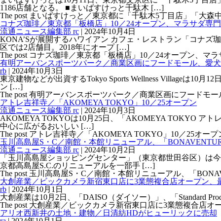
1186店舗となる。 ■まいばすけっと千駄木 […]
The post まいばすけっと／東京都に「千駄木5丁目店」「大森中2丁目店
コナズ珈琲／東京都「板橋店」10／24オープン、マラサダ専
流通ニュース編集部 rc
|
2024年10月4日
KONA’Sが展開するハワイアン カフェ・レストラン「コナズ珈
区では2店舗目。2018年にオープ […]
The post コナズ珈琲／東京都「板橋店」10／24オープン、マラサダ専門
有明アーバンスポーツパーク／商業区画にフードモール、愛犬
rb
|
2024年10月3日
東京建物などが出資するTokyo Sports Wellness Vil
ン […]
The post 有明アーバンスポーツパーク／商業区画にフードモール、愛犬
アトレ吉祥寺／「AKOMEYA TOKYO」10／25オープン
流通ニュース編集部 rc
|
2024年10月3日
AKOMEYA TOKYOは10月25日、「AKOMEYA TOK
中心に広がるおいしい […]
The post アトレ吉祥寺／「AKOMEYA TOKYO」10／25オープン fi
玉川高島屋S・C／南館・本館リニューアル、「BONAVENTUR
流通ニュース編集部 rc
|
2024年10月2日
「玉川高島屋ショッピングセンター」（東京都世田谷区）は今秋、
京都高島屋S.C.のリニューアルを一部手 […]
The post 玉川高島屋S・C／南館・本館リニューアル、「BONAVENT
大創産業／ビックカメラ新宿東口店に3業態複合店オープン、
rb
|
2024年10月1日
大創産業は10月2日、「DAISO（ダイソー）」、「Standard Prod
The post 大創産業／ビックカメラ新宿東口店に3業態複合店オープン、
アリオ西新井の土地・建物／日清紡HDがヒューリックに売却
ra
|
2024年10月1日