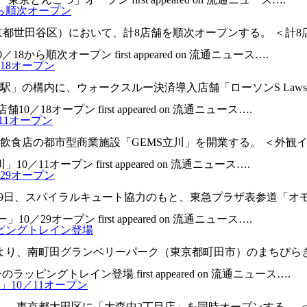
ら順次オープン
東京都世田谷区）において、計8店舗を順次オープンする。 ＜計
から順次オープン first appeared on 流通ニュース….
18オープン
の構内に、ウォークスルー決済導入店舗「ローソンS Lawson 
18オープン first appeared on 流通ニュース….
11オープン
が飲食店の都市型商業施設「GEMS立川」を開業する。 ＜外観
11オープン first appeared on 流通ニュース….
29オープン
29日、スパイラルキュート協力のもと、東急プラザ表参道「オ
29オープン first appeared on 流通ニュース….
ピングトレイン登場
より、南町田グランベリーパーク（東京都町田市）のまちびらき5
ピングトレイン登場 first appeared on 流通ニュース….
10／11オープン
店」、東京都大田区に「大森中2丁目店」を同時オープンする。 