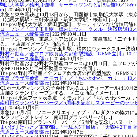
駒沢大学駅／猿田彦珈琲、サーティワンなど計8店舗10／18か
rb
|
2024年10月16日
東急と東急電鉄は10月18日から、田園都市線 駒沢大学駅（
（池尻大橋駅・三軒茶屋駅・駒沢大学駅・桜新町 […]
The post 駒沢大学駅／猿田彦珈琲、サーティワンなど計8店舗10／18
ローソン／「二子玉川駅」構内にウォークスルー決済店舗10／
流通ニュース編集部 rc
|
2024年10月11日
ローソン、東急、東急ストアは10月18日、東急電鉄「二子玉川駅」
る。 ＜店舗イメージ＞ 商品を手 […]
The post ローソン／「二子玉川駅」構内にウォークスルー決済店舗10／
野村不動産／全フロア飲食店の都市型施設「GEMS立川」10／
流通ニュース編集部 rc
|
2024年10月9日
野村不動産および野村不動産コマースは10月11日、全フロア
るMOTHERSと野村不動産コマースの共同 […]
The post 野村不動産／全フロア飲食店の都市型施設「GEMS立川」10／
東急プラザ表参道「オモカド」／「ちいかわベーカリー」10／
流通ニュース編集部 rc
|
2024年10月9日
CLホールディングスの子会社であるエルティーアールは10月
店舗をグランドオープンする。 ＜主な商品イメー […]
The post 東急プラザ表参道「オモカド」／「ちいかわベーカリー」10／
南町田グランベリーパーク／5周年を記念しスヌーピーのラッ
rb
|
2024年10月9日
東急は10月7日、ソニークリエイティブ・プロダクツの協力に
ルラッピングトレイン「南町田グランベリーパ […]
The post 南町田グランベリーパーク／5周年を記念しスヌーピーのラッ
まいばすけっと／東京都に「千駄木5丁目店」「大森中2丁目店」
流通ニュース編集部 rc
|
2024年10月7日
まいばすけっとは10月11日、東京都文京区に「千駄木5丁目