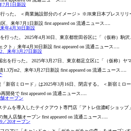
年7月1日新設
行った。 ＜商業施設部分のイメージ＞ ※JR東日本プレスリリー
年7月1日新設 first appeared on 流通ニュース….
年4月30日新設
行った。 2025年4月30日、東京都世田谷区に「（仮称）駒沢
年4月30日新設 first appeared on 流通ニュース….
、来年3月27日新設
を行った。 2025年3月27日、東京都足立区に「（仮称）ヤマ
2、来年3月27日新設 first appeared on 流通ニュース….
で
宿ミロード」は2025年3月16日、閉店する。 ＜新宿ミロード2
 first appeared on 流通ニュース….
舗オープン
システムを導入したテイクアウト専門店「アトレ信濃町ショップ
舗オープン first appeared on 流通ニュース….
／20オープン
店フロアに「キャンドゥ」と「ガチャガチャの森」をオープンす