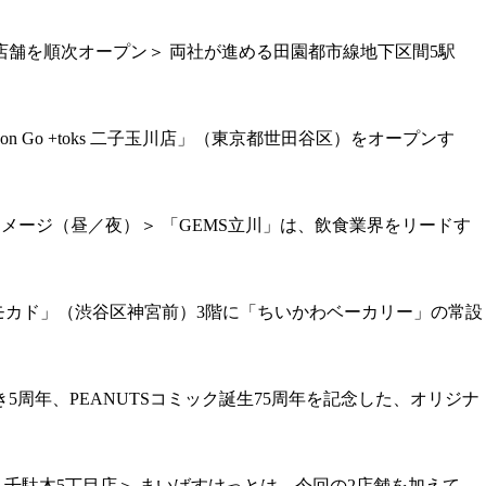
8店舗を順次オープン＞ 両社が進める田園都市線地下区間5駅
Go +toks 二子玉川店」（東京都世田谷区）をオープンす
イメージ（昼／夜）＞ 「GEMS立川」は、飲食業界をリードす
モカド」（渋谷区神宮前）3階に「ちいかわベーカリー」の常設
周年、PEANUTSコミック誕生75周年を記念した、オリジナ
＜千駄木5丁目店＞ まいばすけっとは、今回の2店舗を加えて