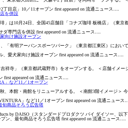
」10／11オープン first appeared on 流通ニュース….
門店を併設
琲」は10月24日、全国45店舗目「コナズ珈琲 板橋店」（東京
店を併設 first appeared on 流通ニュース….
家向け施設オープン
lageは10月12日、「有明アーバンスポーツパーク」（東京都江東区）に
家向け施設オープン first appeared on 流通ニュース….
YO アトレ吉祥寺」（東京都武蔵野市）をオープンする。 ＜店舗イメー
rst appeared on 流通ニュース….
A」など11／1オープン
本館・南館をリニューアルする。 ＜南館3階イメージ＞ 今年1
URA」など11／1オープン first appeared on 流通ニュース…
最旬商品そろう広告塔
ucts by DAISO（スタンダードプロダクツ バイ ダイソー、以下：Sta
最旬商品そろう広告塔 first appeared on 流通ニュース….