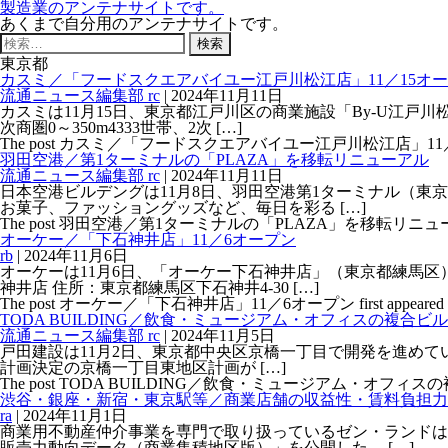
製造業のアンテナサイトです。
あくまで自分用のアンテナサイトです。
検
索:
東京都
カスミ／「フードスクエアバイユー江戸川松江店」11／15オー
流通ニュース編集部 rc
|
2024年11月11日
カスミは11月15日、東京都江戸川区の商業施設「By-U江戸
次商圏0～350m4333世帯、2次 […]
The post カスミ／「フードスクエアバイユー江戸川松江店」11／15オ
羽田空港／第1ターミナルの「PLAZA」を移転リニューアル
流通ニュース編集部 rc
|
2024年11月11日
日本空港ビルデングは11月8日、羽田空港第1ターミナル（東
お菓子、ファッショングッズなど、毎日を彩る […]
The post 羽田空港／第1ターミナルの「PLAZA」を移転リニューアル f
オーケー／「下石神井店」11／6オープン
rb
|
2024年11月6日
オーケーは11月6日、「オーケー下石神井店」（東京都練馬区
神井店 住所：東京都練馬区下石神井4-30 […]
The post オーケー／「下石神井店」11／6オープン first appear
TODA BUILDING／飲食・ミュージアム・オフィスの複合ビ
流通ニュース編集部 rc
|
2024年11月5日
戸田建設は11月2日、東京都中央区京橋一丁目で開発を進めていた
計画決定の京橋一丁目東地区計画が […]
The post TODA BUILDING／飲食・ミュージアム・オフィスの複合
渋谷・銀座・新宿・東京駅等／商業店舗の収益性・賃料負担力
ra
|
2024年11月1日
商業用不動産仲介事業を専門で取り扱っているゼン・ランドは
販売力動向データ（商業集積地区版）」を公開した。 […]