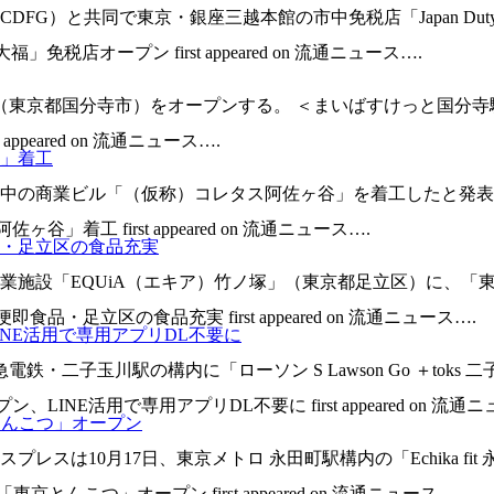
FG）と共同で東京・銀座三越本館の市中免税店「Japan Duty
周大福」免税店オープン first appeared on 流通ニュース….
（東京都国分寺市）をオープンする。 ＜まいばすけっと国分寺駅
ppeared on 流通ニュース….
」着工
の商業ビル「（仮称）コレタス阿佐ヶ谷」を着工したと発表した。 計
着工 first appeared on 流通ニュース….
品・足立区の食品充実
商業施設「EQUiA（エキア）竹ノ塚」（東京都足立区）に、「
品・足立区の食品充実 first appeared on 流通ニュース….
NE活用で専用アプリDL不要に
急電鉄・二子玉川駅の構内に「ローソン S Lawson Go ＋to
INE活用で専用アプリDL不要に first appeared on 流通ニ
京とんこつ」オープン
スは10月17日、東京メトロ 永田町駅構内の「Echika f
「東京とんこつ」オープン first appeared on 流通ニュース….