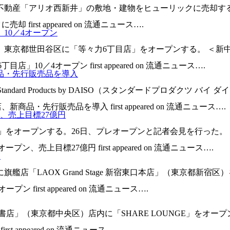
不動産「アリオ西新井」の敷地・建物をヒューリックに売却すると
irst appeared on 流通ニュース….
10／4オープン
東京都世田谷区に「等々力6丁目店」をオープンする。 ＜新中野
10／4オープン first appeared on 流通ニュース….
品・先行販売品を導入
dard Products by DAISO（スタンダードプロダクツ 
品・先行販売品を導入 first appeared on 流通ニュース….
、売上目標27億円
町店」をオープンする。26日、プレオープンと記者会見を行った
、売上目標27億円 first appeared on 流通ニュース….
ン
艦店「LAOX Grand Stage 新宿東口本店」（東京都新
プン first appeared on 流通ニュース….
書店」（東京都中央区）店内に「SHARE LOUNGE」をオー
t appeared on 流通ニュース….