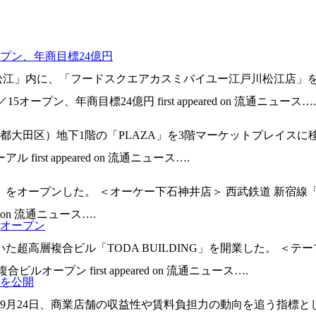
プン、年商目標24億円
川松江」内に、「フードスクエアカスミバイユー江戸川松江店」をオ
ープン、年商目標24億円 first appeared on 流通ニュース….
京都大田区）地下1階の「PLAZA」を3階マーケットプレイス
irst appeared on 流通ニュース….
）をオープンした。 ＜オーケー下石神井店＞ 西武鉄道 新宿線
ed on 流通ニュース….
ルオープン
超高層複合ビル「TODA BUILDING」を開業した。 ＜テ
ビルオープン first appeared on 流通ニュース….
を公開
9月24日、商業店舗の収益性や賃料負担力の動向を追う指標と