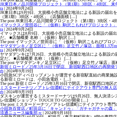
JR東日本／品川開発プロジェクト（第1期）3街区・4街区、来
ra
|
2024年9月24日
JR東日本は9月9日、大規模小売店舗立地法による新設の届出を
（第1期）3街区・4街区」（店舗面積 […]
The post JR東日本／品川開発プロジェクト（第1期）3街区・4街区、来
イマックス／世田谷に「（仮称）駒沢こもれびプロジェクト」来
ra
|
2024年9月24日
イマックスは8月9日、大規模小売店舗立地法による新設の届出を
だ。 ■店舗概要 名称：（仮称）駒沢 […]
The post イマックス／世田谷に「（仮称）駒沢こもれびプロジェクト」来
ヤマダデンキ／足立区に「（仮称）足立竹ノ塚店」面積1.3万m2
ra
|
2024年9月24日
ヤマダデンキは7月26日、大規模小売店舗立地法による新設の届出
定だ。 ■店舗概要 名称：（仮称） […]
The post ヤマダデンキ／足立区に「（仮称）足立竹ノ塚店」面積1.3万m
新宿ミロード／25年3月16日で閉店、新宿駅西口地区の再開発
rb
|
2024年9月19日
小田急SCディベロップメントが運営する新宿駅直結の商業施設「新
る新宿ミロードは、小田急電鉄・ […]
The post 新宿ミロード／25年3月16日で閉店、新宿駅西口地区の再開発で
ミスタードーナツ／アトレ信濃町にテイクアウト専門の無人店
rb
|
2024年9月19日
ダスキンが運営するミスタードーナツは9月26日、無人決済
レ信濃町ショップ＞ TOUCH TO GOが開発 […]
The post ミスタードーナツ／アトレ信濃町にテイクアウト専門の無人店
小田急百貨店／町田店に「キャンドゥ」「ガチャガチャの森」9
流通ニュース編集部 rc
|
2024年9月18日
小田急百貨店は9月20日、町田店（東京都町田市）8階の専門