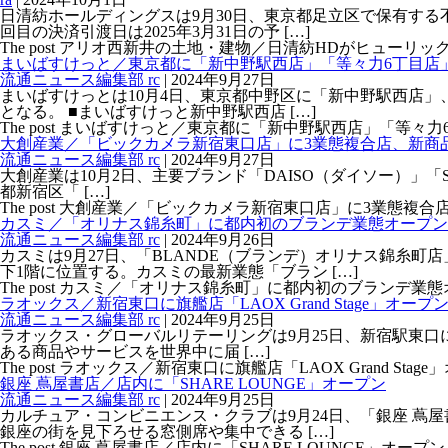
日清紡ホールディングスは9月30日、東京都足立区で保有する
回目の決済引渡日は2025年3月31日の予 […]
The post アリオ西新井の土地・建物／日清紡HDがヒューリックに売却 f
まいばすけっと／東京都に「新中野駅西店」「等々力6丁目店」
流通ニュース編集部 rc
|
2024年9月27日
まいばすけっとは10月4日、東京都中野区に「新中野駅西店」、
となる。 ■まいばすけっと新中野駅西店 […]
The post まいばすけっと／東京都に「新中野駅西店」「等々力6丁目店」
大創産業／「ビックカメラ新宿東口店」に3業態複合店、新商
流通ニュース編集部 rc
|
2024年9月27日
大創産業は10月2日、主要ブランド「DAISO（ダイソー）」「Stan
都新宿区「 […]
The post 大創産業／「ビックカメラ新宿東口店」に3業態複合店、新商
カスミ／「オリナス錦糸町」に都内初のブランデ業態オープン
流通ニュース編集部 rc
|
2024年9月26日
カスミは9月27日、「BLANDE（ブランデ）オリナス錦糸
下1階に位置する。カスミの最新業態「ブラン […]
The post カスミ／「オリナス錦糸町」に都内初のブランデ業態オープン
ラオックス／新宿東口に旗艦店「LAOX Grand Stage」オープ
流通ニュース編集部 rc
|
2024年9月25日
ラオックス・グローバルリテーリングは9月25日、新宿駅東口に旗
ある商品やサービスを世界中に届 […]
The post ラオックス／新宿東口に旗艦店「LAOX Grand Stage」オー
銀座 蔦屋書店／店内に「SHARE LOUNGE」オープン
流通ニュース編集部 rc
|
2024年9月25日
カルチュア・コンビニエンス・クラブは9月24日、「銀座 蔦屋
銀座の街を見下ろせる窓側席や集中できる […]
The post 銀座 蔦屋書店／店内に「SHARE LOUNGE」オープン firs