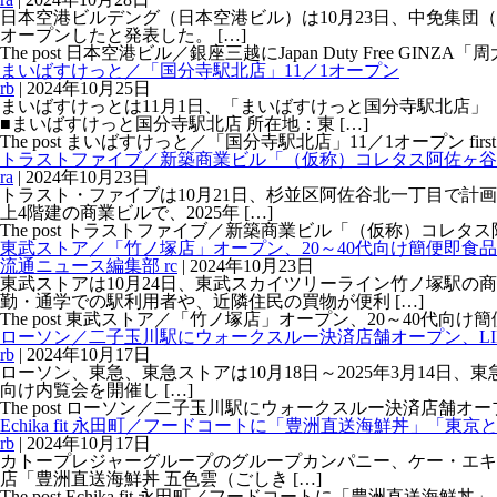
日本空港ビルデング（日本空港ビル）は10月23日、中免集団（CD
オープンしたと発表した。 […]
The post 日本空港ビル／銀座三越にJapan Duty Free GINZA「
まいばすけっと／「国分寺駅北店」11／1オープン
rb
|
2024年10月25日
まいばすけっとは11月1日、「まいばすけっと国分寺駅北店」
■まいばすけっと国分寺駅北店 所在地：東 […]
The post まいばすけっと／「国分寺駅北店」11／1オープン first a
トラストファイブ／新築商業ビル「（仮称）コレタス阿佐ヶ谷
ra
|
2024年10月23日
トラスト・ファイブは10月21日、杉並区阿佐谷北一丁目で計画中
上4階建の商業ビルで、2025年 […]
The post トラストファイブ／新築商業ビル「（仮称）コレタス阿佐ヶ谷」
東武ストア／「竹ノ塚店」オープン、20～40代向け簡便即食
流通ニュース編集部 rc
|
2024年10月23日
東武ストアは10月24日、東武スカイツリーライン竹ノ塚駅の
勤・通学での駅利用者や、近隣住民の買物が便利 […]
The post 東武ストア／「竹ノ塚店」オープン、20～40代向け簡便即食
ローソン／二子玉川駅にウォークスルー決済店舗オープン、LI
rb
|
2024年10月17日
ローソン、東急、東急ストアは10月18日～2025年3月14日、東
向け内覧会を開催し […]
The post ローソン／二子玉川駅にウォークスルー決済店舗オープン、L
Echika fit 永田町／フードコートに「豊洲直送海鮮丼」「東
rb
|
2024年10月17日
カトープレジャーグループのグループカンパニー、ケー・エキスプレ
店「豊洲直送海鮮丼 五色雲（ごしき […]
The post Echika fit 永田町／フードコートに「豊洲直送海鮮丼」