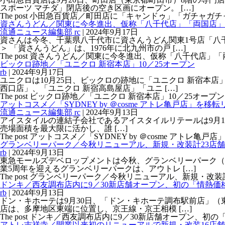
スポーツ マチダ」閉店後の空き区画にオープン。 […]
The post 小田急百貨店／町田店に「キャンドゥ」「ガチャガチャの森」9
資さんうどん／関東に今冬進出、仮称「八千代店」「両国店」
流通ニュース編集部 rc
|
2024年9月17日
資さんは今冬、千葉県八千代市に資さんうどん関東1号店「八
＞ 「資さんうどん」は、1976年に北九州市の戸 […]
The post 資さんうどん／関東に今冬進出、仮称「八千代店」「両国店」オ
ビックロ跡地／「ユニクロ 新宿本店」10／25オープン
rb
|
2024年9月17日
ユニクロは10月25日、ビックロの跡地に「ユニクロ 新宿本
西口店」、「ユニクロ 新宿高島屋店」「ユニ […]
The post ビックロ跡地／「ユニクロ 新宿本店」10／25オープン firs
アットコスメ／「SYDNEY by ＠cosme アトレ亀戸店」を移
流通ニュース編集部 rc
|
2024年9月13日
アイスタイルの連結子会社であるアイスタイルリテールは9月12日、
売場面積を最大限に活かし、誰 […]
The post アットコスメ／「SYDNEY by ＠cosme アトレ亀戸店」
グランベリーパーク／今秋リニューアル、新規・改装計23店
rb
|
2024年9月13日
東急モールズデベロップメントは今秋、グランベリーパーク（東
業5周年を迎えるグランベリーパークは、アウトレ […]
The post グランベリーパーク／今秋リニューアル、新規・改装計23店舗
ドンキ／西友調布店内に9／30新店舗オープン、初の「情熱価
rb
|
2024年9月13日
ドン・キホーテは9月30日、「ドン・キホーテ調布駅前店」（
店は、多摩地区東端に位置し、京王線・京王相模 […]
The post ドンキ／西友調布店内に9／30新店舗オープン、初の「情熱価
アトレ吉祥寺／開業以来初のリニューアルで新規・改装16店