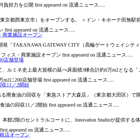
公開 first appeared on 流通ニュース….
（東京都西東京市）をオープンする。 ＜ドン・キホーテ田無駅
t appeared on 流通ニュース….
ス・商業施設オープン
開発「TAKANAWA GATEWAY CITY（高輪ゲートウェ
ス・商業施設オープン first appeared on 流通ニュース….
00店舗登場
Y」において、ルミネ史上最大規模の延べ床面積3棟合計約6万m2と
00店舗登場 first appeared on 流通ニュース….
収11／2開始
ら出る廃食油の回収を「東急ストア大森店」（東京都大田区）で
収11／2開始 first appeared on 流通ニュース….
2階のセントラルコートに、Innovation Studioが提供す
 appeared on 流通ニュース….
」免税店オープン