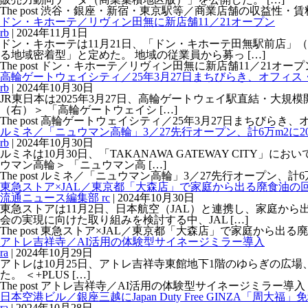
The post 渋谷・銀座・新宿・東京駅等／商業店舗の収益性・賃料負担力を
ドン・キホーテ／リヴィン田無に新店舗11／21オープン
rb
|
2024年11月1日
ドン・キホーテは11月21日、「ドン・キホーテ田無駅前店」
る地域密着型」と定めた。 地域の従業員から募っ […]
The post ドン・キホーテ／リヴィン田無に新店舗11／21オープン firs
高輪ゲートウェイシティ／25年3月27日まちびらき、オフィ
rb
|
2024年10月30日
JR東日本は2025年3月27日、高輪ゲートウェイ駅直結・大規模
（右）＞ 「高輪ゲートウェイシ […]
The post 高輪ゲートウェイシティ／25年3月27日まちびらき、オフィ
ルミネ／「ニュウマン高輪」3／27先行オープン、計6万m2に2
rb
|
2024年10月30日
ルミネは10月30日、「TAKANAWA GATEWAY CIT
ウマン高輪＞ 「ニュウマン高 […]
The post ルミネ／「ニュウマン高輪」3／27先行オープン、計6万m2に2
東急ストア×JAL／東京都「大森店」で家庭から出る廃食油の回
流通ニュース編集部 rc
|
2024年10月30日
東急ストアは11月2日、日本航空（JAL）と連携し、家庭か
会の実現に向けた取り組みを検討する中、JAL […]
The post 東急ストア×JAL／東京都「大森店」で家庭から出る廃食油の回
アトレ吉祥寺／AI活用の体験型サイネージミラー導入
ra
|
2024年10月29日
アトレは10月25日、アトレ吉祥寺東館地下1階のゆらぎの広場、本館
た。 ＜+PLUS […]
The post アトレ吉祥寺／AI活用の体験型サイネージミラー導入 first
日本空港ビル／銀座三越にJapan Duty Free GINZA「周大福
ra
|
2024年10月28日