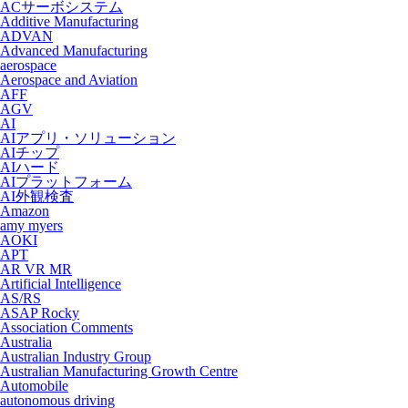
ACサーボシステム
Additive Manufacturing
ADVAN
Advanced Manufacturing
aerospace
Aerospace and Aviation
AFF
AGV
AI
AIアプリ・ソリューション
AIチップ
AIハード
AIプラットフォーム
AI外観検査
Amazon
amy myers
AOKI
APT
AR VR MR
Artificial Intelligence
AS/RS
ASAP Rocky
Association Comments
Australia
Australian Industry Group
Australian Manufacturing Growth Centre
Automobile
autonomous driving