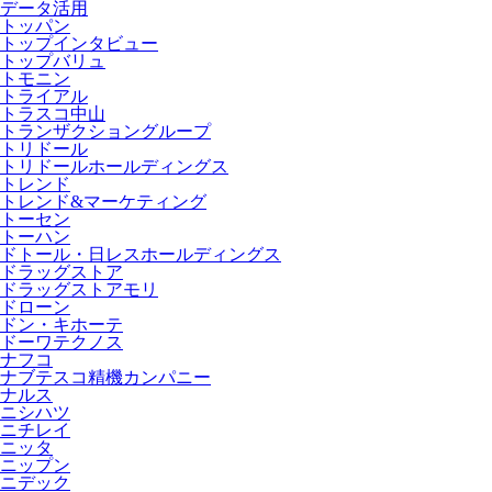
データ活用
トッパン
トップインタビュー
トップバリュ
トモニン
トライアル
トラスコ中山
トランザクショングループ
トリドール
トリドールホールディングス
トレンド
トレンド&マーケティング
トーセン
トーハン
ドトール・日レスホールディングス
ドラッグストア
ドラッグストアモリ
ドローン
ドン・キホーテ
ドーワテクノス
ナフコ
ナブテスコ精機カンパニー
ナルス
ニシハツ
ニチレイ
ニッタ
ニップン
ニデック