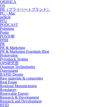
ORIHICA
OS
PB（プライベートブランド）
PC・Mac
pellicle
PFU
PODCAST
Polishing
Ponta
POS分析
PPIH
PR
PR & Marketing
PR & Marketing Essentials Blog
Prototyping
Pyroshock Testing
QPS研究所
Quantum Technologies
Queensland
RAPiD Design
Raw materials & composites
Real Estate
Regional Manufacturing
Regulatory
Renewable Energy
Research & Development
Research and Development
RFID