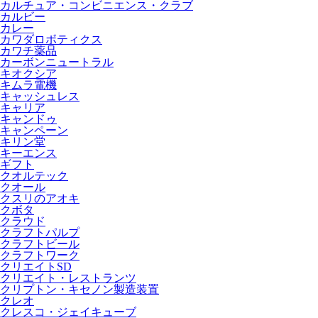
カルチュア・コンビニエンス・クラブ
カルビー
カレー
カワダロボティクス
カワチ薬品
カーボンニュートラル
キオクシア
キムラ電機
キャッシュレス
キャリア
キャンドゥ
キャンペーン
キリン堂
キーエンス
ギフト
クオルテック
クオール
クスリのアオキ
クボタ
クラウド
クラフトパルプ
クラフトビール
クラフトワーク
クリエイトSD
クリエイト・レストランツ
クリプトン・キセノン製造装置
クレオ
クレスコ・ジェイキューブ