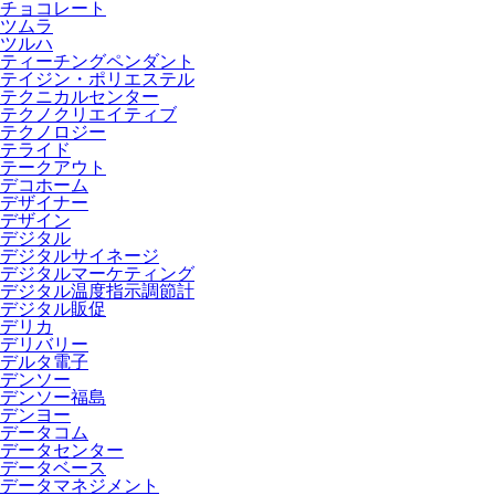
チョコレート
ツムラ
ツルハ
ティーチングペンダント
テイジン・ポリエステル
テクニカルセンター
テクノクリエイティブ
テクノロジー
テライド
テークアウト
デコホーム
デザイナー
デザイン
デジタル
デジタルサイネージ
デジタルマーケティング
デジタル温度指示調節計
デジタル販促
デリカ
デリバリー
デルタ電子
デンソー
デンソー福島
デンヨー
データコム
データセンター
データベース
データマネジメント