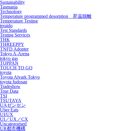
Sustainability
Tasmania
Technology
Temperature programmed desorption 昇温脱離
Temperature Testing
teraido
Test Standards
Testing Services
THK
THREEPPY
TNFD Adopter
Tokyo A-Arena
tokyo gas
TOPPAN
TOUCH TO GO
toyota
Toyota Alvark Tokyo
toyota fudosan
Tradeshow
True Data
TSI
TSUTAYA
UAゼンセン
Uber Eats
UI/UX
UI／UX／CX
Uncategorised
UR都市機構