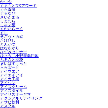
かつや
くまもとDXアワード
くら寿司
ぐるなび
さいたま市
しまむら
しゃぶ葉
すかいらーく
すし
そごう・西武
たけびし
とんかつ
はなあかり
ひずみセミナー
ひょうご小野産業団地
ふるさと納税
まいばすけっと
ららぽーと
アイウエア
アイエイアイ
アイカ工業
アイシン
アイスクリーム
アイスタイル
アイリスオーヤマ
アクシアルリテイリング
アサヒ飲料
アスクル