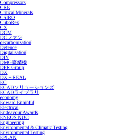
Compressors
CRE
Critical Minerals
CSIRO
CuboRex
CX
DCM
DCファン
decarbonization
Defence
Digitalisation
DIY
DMG森精機
DPR Group
DX
DX＋REAL
EC
ECADソリューションズ
ECADライブラリ
economy
Edward Enninful
Electrical
Endeavour Awards
ENEOS NUC
Engineering
Environmental & Climatic Testing
Environmental Testing
EPLAN