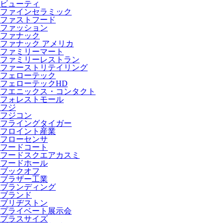
ビューティ
ファインセラミック
ファストフード
ファッション
ファナック
ファナック アメリカ
ファミリーマート
ファミリーレストラン
ファーストリテイリング
フェローテック
フェローテックHD
フエニックス・コンタクト
フォレストモール
フジ
フジコン
フライングタイガー
フロイント産業
フローセンサ
フードコート
フードスクエアカスミ
フードホール
ブックオフ
ブラザー工業
ブランディング
ブランド
ブリヂストン
プライベート展示会
プラスサイズ