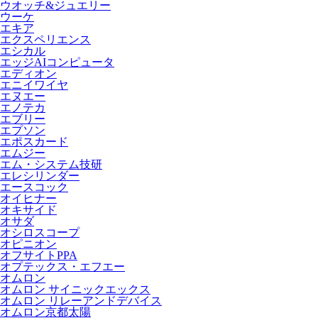
ウオッチ&ジュエリー
ウーケ
エキア
エクスペリエンス
エシカル
エッジAIコンピュータ
エディオン
エニイワイヤ
エヌエー
エノテカ
エブリー
エプソン
エポスカード
エムジー
エム・システム技研
エレシリンダー
エースコック
オイヒナー
オキサイド
オサダ
オシロスコープ
オピニオン
オフサイトPPA
オプテックス・エフエー
オムロン
オムロン サイニックエックス
オムロン リレーアンドデバイス
オムロン京都太陽