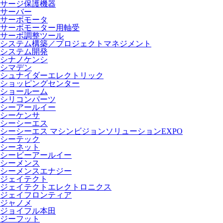
サージ保護機器
サーバー
サーボモータ
サーボモーター用軸受
サーボ調整ツール
システム構築／プロジェクトマネジメント
システム開発
シナノケンシ
シマデン
シュナイダーエレクトリック
ショッピングセンター
ショールーム
シリコンパーツ
シーアールイー
シーケンサ
シーシーエス
シーシーエス マシンビジョンソリューションEXPO
シーテック
シーネット
シービーアールイー
シーメンス
シーメンスエナジー
ジェイテクト
ジェイテクトエレクトロニクス
ジェイフロンティア
ジャノメ
ジョイフル本田
ジーフット