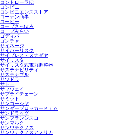
コントローラIC
コンビニ
コンビニエンスストア
コーナン商事
コーヒー
コープさっぽろ
コープみらい
ゴディバ
ゴンチャ
サイネージ
サイバーリスク
サイプレス・スナダヤ
サイリスタ
サイリスタ式電力調整器
サステナビリティ
サステナブル
サツドラ
サトー
サブウェイ
サプライチェーン
サミット
サンコーシヤ
サンダーブロッカーＰｒｏ
サンドラッグ
サンフランシスコ
サンマルク
サンワテクノス
サンワテクノスアメリカ