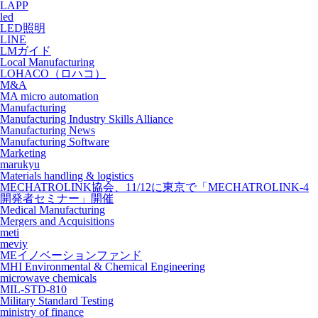
LAPP
led
LED照明
LINE
LMガイド
Local Manufacturing
LOHACO（ロハコ）
M&A
MA micro automation
Manufacturing
Manufacturing Industry Skills Alliance
Manufacturing News
Manufacturing Software
Marketing
marukyu
Materials handling & logistics
MECHATROLINK協会、11/12に東京で「MECHATROLINK-4
開発者セミナー」開催
Medical Manufacturing
Mergers and Acquisitions
meti
meviy
MEイノベーションファンド
MHI Environmental & Chemical Engineering
microwave chemicals
MIL-STD-810
Military Standard Testing
ministry of finance