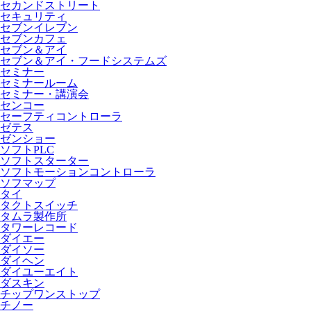
セカンドストリート
セキュリティ
セブンイレブン
セブンカフェ
セブン＆アイ
セブン＆アイ・フードシステムズ
セミナー
セミナールーム
セミナー・講演会
センコー
セーフティコントローラ
ゼテス
ゼンショー
ソフトPLC
ソフトスターター
ソフトモーションコントローラ
ソフマップ
タイ
タクトスイッチ
タムラ製作所
タワーレコード
ダイエー
ダイソー
ダイヘン
ダイユーエイト
ダスキン
チップワンストップ
チノー