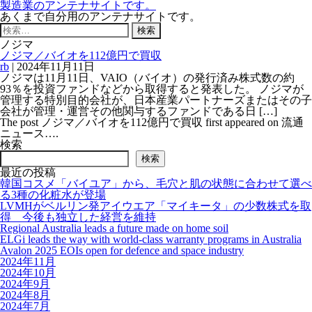
製造業のアンテナサイトです。
あくまで自分用のアンテナサイトです。
検
索:
ノジマ
ノジマ／バイオを112億円で買収
rb
|
2024年11月11日
ノジマは11月11日、VAIO（バイオ）の発行済み株式数の約
93％を投資ファンドなどから取得すると発表した。 ノジマが
管理する特別目的会社が、日本産業パートナーズまたはその子
会社が管理・運営その他関与するファンドである日 […]
The post ノジマ／バイオを112億円で買収 first appeared on 流通
ニュース….
検索
検索
最近の投稿
韓国コスメ「バイユア」から、毛穴と肌の状態に合わせて選べ
る3種の化粧水が登場
LVMHがベルリン発アイウエア「マイキータ」の少数株式を取
得 今後も独立した経営を維持
Regional Australia leads a future made on home soil
ELGi leads the way with world-class warranty programs in Australia
Avalon 2025 EOIs open for defence and space industry
2024年11月
2024年10月
2024年9月
2024年8月
2024年7月