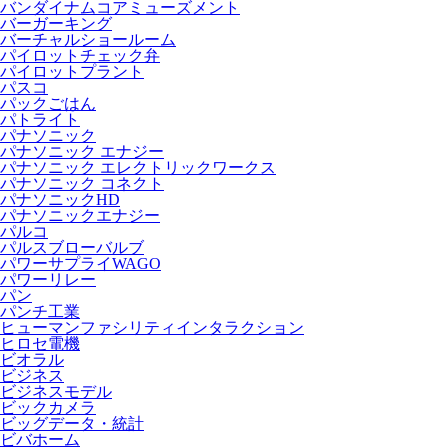
バンダイナムコアミューズメント
バーガーキング
バーチャルショールーム
パイロットチェック弁
パイロットプラント
パスコ
パックごはん
パトライト
パナソニック
パナソニック エナジー
パナソニック エレクトリックワークス
パナソニック コネクト
パナソニックHD
パナソニックエナジー
パルコ
パルスブローバルブ
パワーサプライWAGO
パワーリレー
パン
パンチ工業
ヒューマンファシリティインタラクション
ヒロセ電機
ビオラル
ビジネス
ビジネスモデル
ビックカメラ
ビッグデータ・統計
ビバホーム