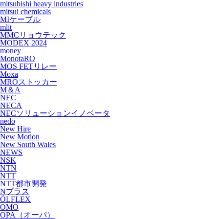
mitsubishi heavy industries
mitsui chemicals
MIケーブル
mlit
MMCリョウテック
MODEX 2024
money
MonotaRO
MOS FETリレー
Moxa
MROストッカー
M＆A
NEC
NECA
NECソリューションイノベータ
nedo
New Hire
New Motion
New South Wales
NEWS
NSK
NTN
NTT
NTT都市開発
Nプラス
ÖLFLEX
OMO
OPA（オーパ）