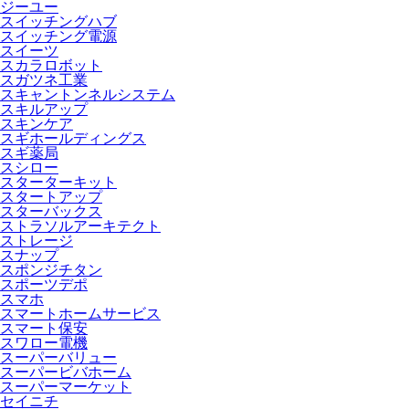
ジーユー
スイッチングハブ
スイッチング電源
スイーツ
スカラロボット
スガツネ工業
スキャントンネルシステム
スキルアップ
スキンケア
スギホールディングス
スギ薬局
スシロー
スターターキット
スタートアップ
スターバックス
ストラソルアーキテクト
ストレージ
スナップ
スポンジチタン
スポーツデポ
スマホ
スマートホームサービス
スマート保安
スワロー電機
スーパーバリュー
スーパービバホーム
スーパーマーケット
セイニチ