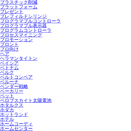
プラスチック削減
プラットフォーム
プレゼント
プレフィルドシリンジ
プログラマブルコントローラ
プログラマブル表示器
プログラムコントローラ
プロセスマイニング
プロモーション
プロント
プロ向け
ヘア
ヘラマンタイトン
ベイシア
ベトナム
ベルク
ベルトコンベア
ベルーナ
ベンダー戦略
ベーカリー
ペット
ペロブスカイト太陽電池
ホタルクス
ホダカ
ホットランド
ホテル
ホームコーディ
ホームセンター