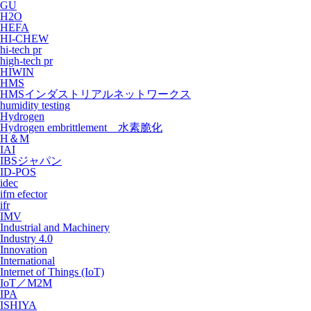
GU
H2O
HEFA
HI-CHEW
hi-tech pr
high-tech pr
HIWIN
HMS
HMSインダストリアルネットワークス
humidity testing
Hydrogen
Hydrogen embrittlement 水素脆化
H＆M
IAI
IBSジャパン
ID-POS
idec
ifm efector
ifr
IMV
Industrial and Machinery
Industry 4.0
Innovation
International
Internet of Things (IoT)
IoT／M2M
IPA
ISHIYA