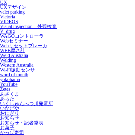
UX
UXデザイン
valet parking
Victoria
VIDEOS
Visual inspection 外観検査
V･drug
WAGOコントローラ
Webセミナー
Webリセットブレーカ
WEB厚さ計
Weld Australia
Welding
Western Australia
Wi-Fi振動センサ
word of mouth
yokohama
YouTube
Zetes
あさくま
あらた
いくしゅんべつ川発電所
いなげや
おにぎり
お知らせ
お知らせ・記者発表
お菓子
かっぱ寿司