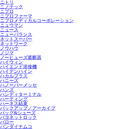
ニトリ
ニノテック
ニプロ
ニプロファーマ
ニプロメディカルコーポレーション
ニュウマン
ニュース
ニューバランス
ネットスーパー
ネットワーク
ノウハウ
ノジマ
ノーヒューズ遮断器
ハイウィン
ハイエンド溶接機
ハイデンハイン
ハカルプラス
ハニーズ
ハノーバーメッセ
ハンズ
ハンディターミナル
ハーティング
ハーネス結束
バックアップ／アーカイブ
バッグ&シューズ
バヨネットロック
バロー
バンダイナムコ