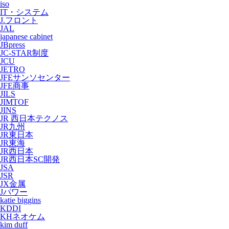
iso
IT・システム
J.フロント
JAL
japanese cabinet
JBpress
JC-STAR制度
JCU
JETRO
JFEサンソセンター
JFE商事
JILS
JIMTOF
JINS
JR 西日本テクノス
JR九州
JR東日本
JR東海
JR西日本
JR西日本SC開発
JSA
JSR
JX金属
Jパワー
katie biggins
KDDI
KHネオケム
kim duff