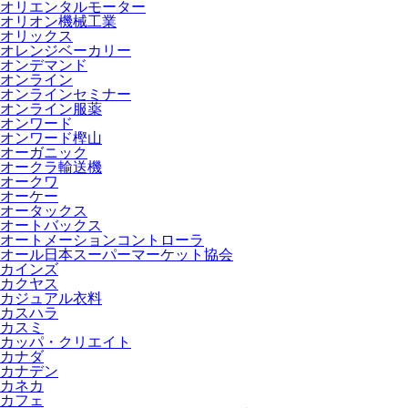
オリエンタルモーター
オリオン機械工業
オリックス
オレンジベーカリー
オンデマンド
オンライン
オンラインセミナー
オンライン服薬
オンワード
オンワード樫山
オーガニック
オークラ輸送機
オークワ
オーケー
オータックス
オートバックス
オートメーションコントローラ
オール日本スーパーマーケット協会
カインズ
カクヤス
カジュアル衣料
カスハラ
カスミ
カッパ・クリエイト
カナダ
カナデン
カネカ
カフェ