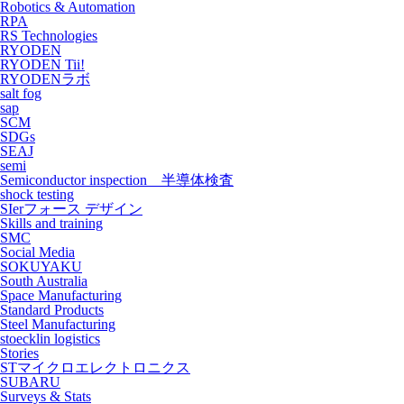
Robotics & Automation
RPA
RS Technologies
RYODEN
RYODEN Tii!
RYODENラボ
salt fog
sap
SCM
SDGs
SEAJ
semi
Semiconductor inspection 半導体検査
shock testing
SIerフォース デザイン
Skills and training
SMC
Social Media
SOKUYAKU
South Australia
Space Manufacturing
Standard Products
Steel Manufacturing
stoecklin logistics
Stories
STマイクロエレクトロニクス
SUBARU
Surveys & Stats