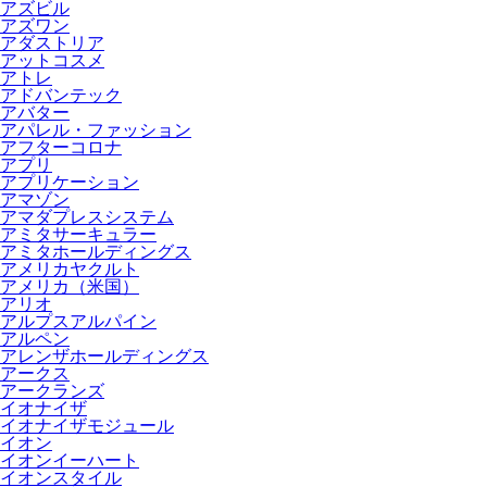
アズビル
アズワン
アダストリア
アットコスメ
アトレ
アドバンテック
アバター
アパレル・ファッション
アフターコロナ
アプリ
アプリケーション
アマゾン
アマダプレスシステム
アミタサーキュラー
アミタホールディングス
アメリカヤクルト
アメリカ（米国）
アリオ
アルプスアルパイン
アルペン
アレンザホールディングス
アークス
アークランズ
イオナイザ
イオナイザモジュール
イオン
イオンイーハート
イオンスタイル