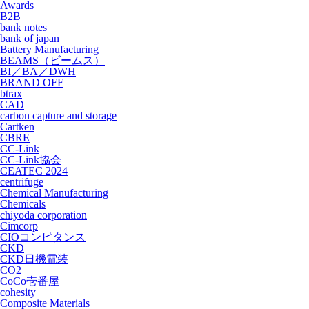
Awards
B2B
bank notes
bank of japan
Battery Manufacturing
BEAMS（ビームス）
BI／BA／DWH
BRAND OFF
btrax
CAD
carbon capture and storage
Cartken
CBRE
CC-Link
CC-Link協会
CEATEC 2024
centrifuge
Chemical Manufacturing
Chemicals
chiyoda corporation
Cimcorp
CIOコンピタンス
CKD
CKD日機電装
CO2
CoCo壱番屋
cohesity
Composite Materials