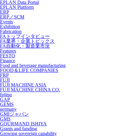
EPLAN Data Portal
EPLAN Platform
ERP
ERP／SCM
Events
Exhibition
Fabrication
FAトップインタビュー
FA業界・企業トピックス
FA自動化・製造業市況
Features
FESTO
Finance
Food and beverage manufacturing
FOOD＆LIFE COMPANIES
FRP
FUJI
FUJI MACHINE ASIA
FUJI MACHINE CHINA CO.
fujitsu
GAP
GEMS
germany
GMIジャパン
GMS
GOURMAND ISHIYA
Grants and funding
Growing sovereign capability