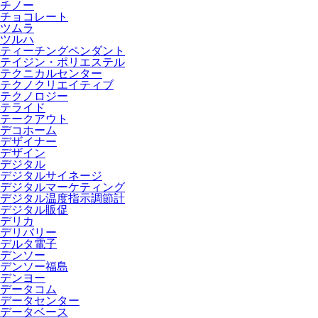
チノー
チョコレート
ツムラ
ツルハ
ティーチングペンダント
テイジン・ポリエステル
テクニカルセンター
テクノクリエイティブ
テクノロジー
テライド
テークアウト
デコホーム
デザイナー
デザイン
デジタル
デジタルサイネージ
デジタルマーケティング
デジタル温度指示調節計
デジタル販促
デリカ
デリバリー
デルタ電子
デンソー
デンソー福島
デンヨー
データコム
データセンター
データベース