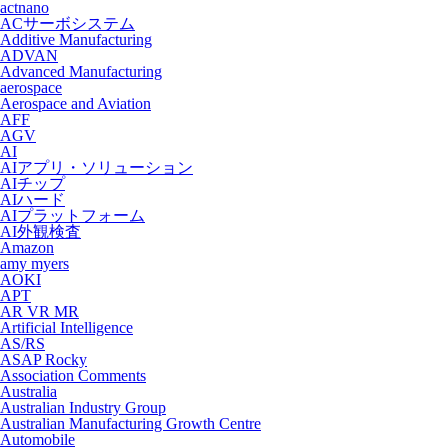
actnano
ACサーボシステム
Additive Manufacturing
ADVAN
Advanced Manufacturing
aerospace
Aerospace and Aviation
AFF
AGV
AI
AIアプリ・ソリューション
AIチップ
AIハード
AIプラットフォーム
AI外観検査
Amazon
amy myers
AOKI
APT
AR VR MR
Artificial Intelligence
AS/RS
ASAP Rocky
Association Comments
Australia
Australian Industry Group
Australian Manufacturing Growth Centre
Automobile