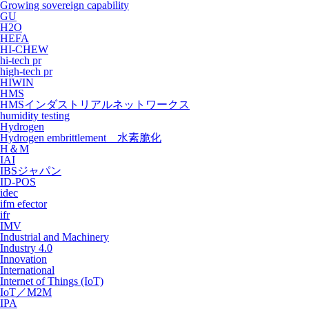
Growing sovereign capability
GU
H2O
HEFA
HI-CHEW
hi-tech pr
high-tech pr
HIWIN
HMS
HMSインダストリアルネットワークス
humidity testing
Hydrogen
Hydrogen embrittlement 水素脆化
H＆M
IAI
IBSジャパン
ID-POS
idec
ifm efector
ifr
IMV
Industrial and Machinery
Industry 4.0
Innovation
International
Internet of Things (IoT)
IoT／M2M
IPA