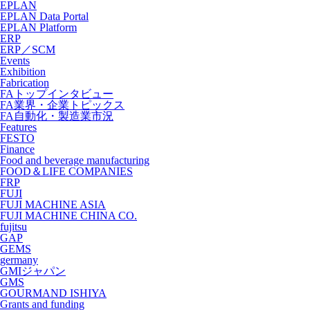
EPLAN
EPLAN Data Portal
EPLAN Platform
ERP
ERP／SCM
Events
Exhibition
Fabrication
FAトップインタビュー
FA業界・企業トピックス
FA自動化・製造業市況
Features
FESTO
Finance
Food and beverage manufacturing
FOOD＆LIFE COMPANIES
FRP
FUJI
FUJI MACHINE ASIA
FUJI MACHINE CHINA CO.
fujitsu
GAP
GEMS
germany
GMIジャパン
GMS
GOURMAND ISHIYA
Grants and funding