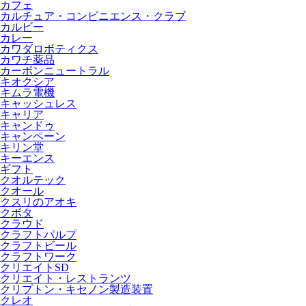
カフェ
カルチュア・コンビニエンス・クラブ
カルビー
カレー
カワダロボティクス
カワチ薬品
カーボンニュートラル
キオクシア
キムラ電機
キャッシュレス
キャリア
キャンドゥ
キャンペーン
キリン堂
キーエンス
ギフト
クオルテック
クオール
クスリのアオキ
クボタ
クラウド
クラフトパルプ
クラフトビール
クラフトワーク
クリエイトSD
クリエイト・レストランツ
クリプトン・キセノン製造装置
クレオ