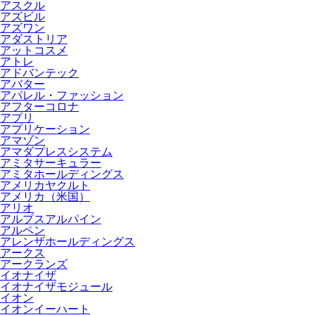
アスクル
アズビル
アズワン
アダストリア
アットコスメ
アトレ
アドバンテック
アバター
アパレル・ファッション
アフターコロナ
アプリ
アプリケーション
アマゾン
アマダプレスシステム
アミタサーキュラー
アミタホールディングス
アメリカヤクルト
アメリカ（米国）
アリオ
アルプスアルパイン
アルペン
アレンザホールディングス
アークス
アークランズ
イオナイザ
イオナイザモジュール
イオン
イオンイーハート