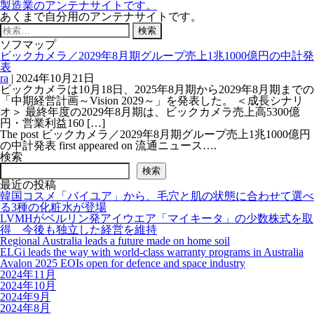
製造業のアンテナサイトです。
あくまで自分用のアンテナサイトです。
検
索:
ソフマップ
ビックカメラ／2029年8月期グループ売上1兆1000億円の中計発
表
ra
|
2024年10月21日
ビックカメラは10月18日、2025年8月期から2029年8月期までの
「中期経営計画～Vision 2029～」を発表した。 ＜成長シナリ
オ＞ 最終年度の2029年8月期は、ビックカメラ売上高5300億
円・営業利益160 […]
The post ビックカメラ／2029年8月期グループ売上1兆1000億円
の中計発表 first appeared on 流通ニュース….
検索
検索
最近の投稿
韓国コスメ「バイユア」から、毛穴と肌の状態に合わせて選べ
る3種の化粧水が登場
LVMHがベルリン発アイウエア「マイキータ」の少数株式を取
得 今後も独立した経営を維持
Regional Australia leads a future made on home soil
ELGi leads the way with world-class warranty programs in Australia
Avalon 2025 EOIs open for defence and space industry
2024年11月
2024年10月
2024年9月
2024年8月