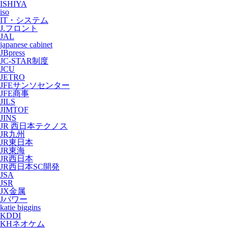
ISHIYA
iso
IT・システム
J.フロント
JAL
japanese cabinet
JBpress
JC-STAR制度
JCU
JETRO
JFEサンソセンター
JFE商事
JILS
JIMTOF
JINS
JR 西日本テクノス
JR九州
JR東日本
JR東海
JR西日本
JR西日本SC開発
JSA
JSR
JX金属
Jパワー
katie biggins
KDDI
KHネオケム