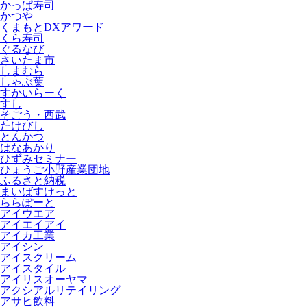
かっぱ寿司
かつや
くまもとDXアワード
くら寿司
ぐるなび
さいたま市
しまむら
しゃぶ葉
すかいらーく
すし
そごう・西武
たけびし
とんかつ
はなあかり
ひずみセミナー
ひょうご小野産業団地
ふるさと納税
まいばすけっと
ららぽーと
アイウエア
アイエイアイ
アイカ工業
アイシン
アイスクリーム
アイスタイル
アイリスオーヤマ
アクシアルリテイリング
アサヒ飲料