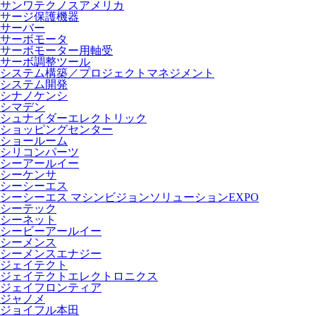
サンワテクノスアメリカ
サージ保護機器
サーバー
サーボモータ
サーボモーター用軸受
サーボ調整ツール
システム構築／プロジェクトマネジメント
システム開発
シナノケンシ
シマデン
シュナイダーエレクトリック
ショッピングセンター
ショールーム
シリコンパーツ
シーアールイー
シーケンサ
シーシーエス
シーシーエス マシンビジョンソリューションEXPO
シーテック
シーネット
シービーアールイー
シーメンス
シーメンスエナジー
ジェイテクト
ジェイテクトエレクトロニクス
ジェイフロンティア
ジャノメ
ジョイフル本田