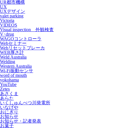
UR都市機構
UX
UXデザイン
valet parking
Victoria
VIDEOS
Visual inspection 外観検査
V･drug
WAGOコントローラ
Webセミナー
Webリセットブレーカ
WEB厚さ計
Weld Australia
Welding
Western Australia
Wi-Fi振動センサ
word of mouth
yokohama
YouTube
Zetes
あさくま
あらた
いくしゅんべつ川発電所
いなげや
おにぎり
お知らせ
お知らせ・記者発表
お菓子