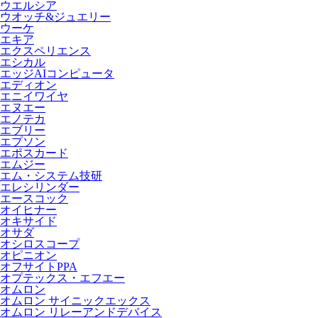
ウエルシア
ウオッチ&ジュエリー
ウーケ
エキア
エクスペリエンス
エシカル
エッジAIコンピュータ
エディオン
エニイワイヤ
エヌエー
エノテカ
エブリー
エプソン
エポスカード
エムジー
エム・システム技研
エレシリンダー
エースコック
オイヒナー
オキサイド
オサダ
オシロスコープ
オピニオン
オフサイトPPA
オプテックス・エフエー
オムロン
オムロン サイニックエックス
オムロン リレーアンドデバイス