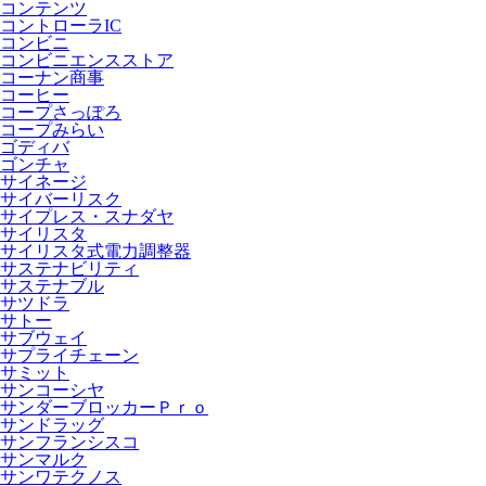
コンテンツ
コントローラIC
コンビニ
コンビニエンスストア
コーナン商事
コーヒー
コープさっぽろ
コープみらい
ゴディバ
ゴンチャ
サイネージ
サイバーリスク
サイプレス・スナダヤ
サイリスタ
サイリスタ式電力調整器
サステナビリティ
サステナブル
サツドラ
サトー
サブウェイ
サプライチェーン
サミット
サンコーシヤ
サンダーブロッカーＰｒｏ
サンドラッグ
サンフランシスコ
サンマルク
サンワテクノス