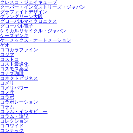
クレスコ・ジェイキューブ
クーパー・インダストリーズ・ジャパン
グラファイトデザイン
グラングリーン大阪
グローバルマイクロニクス
グローバル電子
ケミカルリサイクル・ジャパン
ケーズデンキ
ケーメックス・オートメーション
ゲオ
ココカラファイン
コジマ
コストコ
コスト最適化
コスモス薬品
コナズ珈琲
コネクトビジネス
コメリ
コメリパワー
コメ兵
コラボ
コラボレーション
コラム
コラム・インタビュー
コラム・論説
コレクション
コロワイド
コンテック