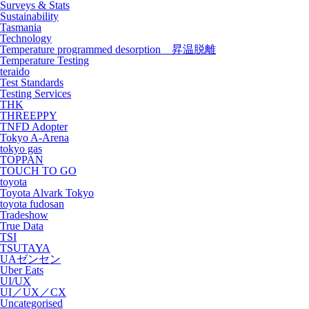
Surveys & Stats
Sustainability
Tasmania
Technology
Temperature programmed desorption 昇温脱離
Temperature Testing
teraido
Test Standards
Testing Services
THK
THREEPPY
TNFD Adopter
Tokyo A-Arena
tokyo gas
TOPPAN
TOUCH TO GO
toyota
Toyota Alvark Tokyo
toyota fudosan
Tradeshow
True Data
TSI
TSUTAYA
UAゼンセン
Uber Eats
UI/UX
UI／UX／CX
Uncategorised