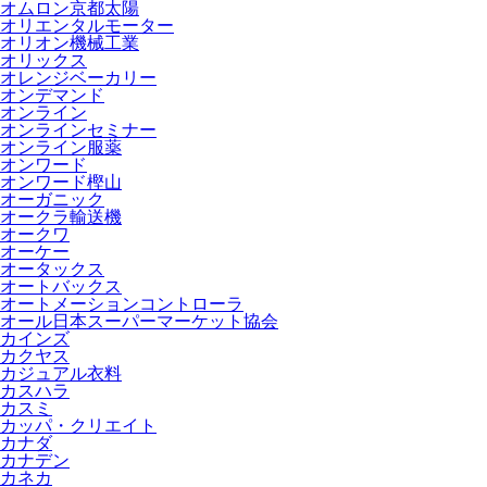
オムロン京都太陽
オリエンタルモーター
オリオン機械工業
オリックス
オレンジベーカリー
オンデマンド
オンライン
オンラインセミナー
オンライン服薬
オンワード
オンワード樫山
オーガニック
オークラ輸送機
オークワ
オーケー
オータックス
オートバックス
オートメーションコントローラ
オール日本スーパーマーケット協会
カインズ
カクヤス
カジュアル衣料
カスハラ
カスミ
カッパ・クリエイト
カナダ
カナデン
カネカ