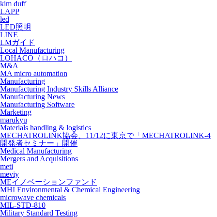
kim duff
LAPP
led
LED照明
LINE
LMガイド
Local Manufacturing
LOHACO（ロハコ）
M&A
MA micro automation
Manufacturing
Manufacturing Industry Skills Alliance
Manufacturing News
Manufacturing Software
Marketing
marukyu
Materials handling & logistics
MECHATROLINK協会、11/12に東京で「MECHATROLINK-4
開発者セミナー」開催
Medical Manufacturing
Mergers and Acquisitions
meti
meviy
MEイノベーションファンド
MHI Environmental & Chemical Engineering
microwave chemicals
MIL-STD-810
Military Standard Testing