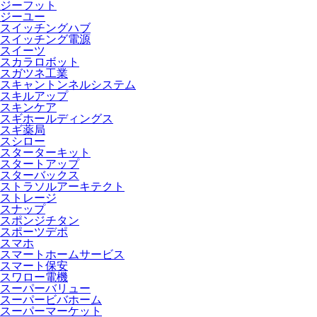
ジーフット
ジーユー
スイッチングハブ
スイッチング電源
スイーツ
スカラロボット
スガツネ工業
スキャントンネルシステム
スキルアップ
スキンケア
スギホールディングス
スギ薬局
スシロー
スターターキット
スタートアップ
スターバックス
ストラソルアーキテクト
ストレージ
スナップ
スポンジチタン
スポーツデポ
スマホ
スマートホームサービス
スマート保安
スワロー電機
スーパーバリュー
スーパービバホーム
スーパーマーケット