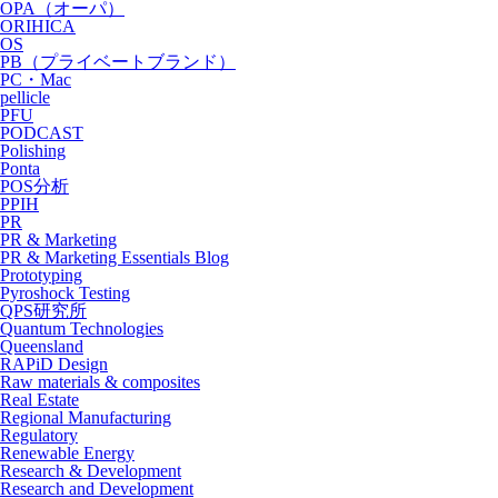
OPA（オーパ）
ORIHICA
OS
PB（プライベートブランド）
PC・Mac
pellicle
PFU
PODCAST
Polishing
Ponta
POS分析
PPIH
PR
PR & Marketing
PR & Marketing Essentials Blog
Prototyping
Pyroshock Testing
QPS研究所
Quantum Technologies
Queensland
RAPiD Design
Raw materials & composites
Real Estate
Regional Manufacturing
Regulatory
Renewable Energy
Research & Development
Research and Development