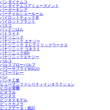
バンダイナムコ
バンダイナムコアミューズメント
バーガーキング
バーチャルショールーム
パイロットチェック弁
パイロットプラント
パスコ
パックごはん
パトライト
パナソニック
パナソニック エナジー
パナソニック エレクトリックワークス
パナソニック コネクト
パナソニックHD
パナソニックエナジー
パルコ
パルスブローバルブ
パワーサプライWAGO
パワーリレー
パン
パンチ工業
ヒューマンファシリティインタラクション
ヒロセ電機
ビオラル
ビジネス
ビジネスモデル
ビックカメラ
ビッグデータ・統計