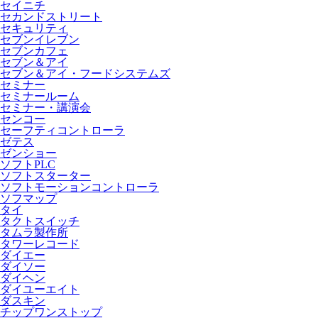
セイニチ
セカンドストリート
セキュリティ
セブンイレブン
セブンカフェ
セブン＆アイ
セブン＆アイ・フードシステムズ
セミナー
セミナールーム
セミナー・講演会
センコー
セーフティコントローラ
ゼテス
ゼンショー
ソフトPLC
ソフトスターター
ソフトモーションコントローラ
ソフマップ
タイ
タクトスイッチ
タムラ製作所
タワーレコード
ダイエー
ダイソー
ダイヘン
ダイユーエイト
ダスキン
チップワンストップ