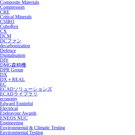
Composite Materials
Compressors
CRE
Critical Minerals
CSIRO
CuboRex
CX
DCM
DCファン
decarbonization
Defence
Digitalisation
DIY
DMG森精機
DPR Group
DX
DX＋REAL
EC
ECADソリューションズ
ECADライブラリ
economy
Edward Enninful
Electrical
Endeavour Awards
ENEOS NUC
Engineering
Environmental & Climatic Testing
Environmental Testing