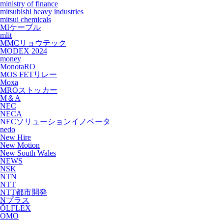
ministry of finance
mitsubishi heavy industries
mitsui chemicals
MIケーブル
mlit
MMCリョウテック
MODEX 2024
money
MonotaRO
MOS FETリレー
Moxa
MROストッカー
M＆A
NEC
NECA
NECソリューションイノベータ
nedo
New Hire
New Motion
New South Wales
NEWS
NSK
NTN
NTT
NTT都市開発
Nプラス
ÖLFLEX
OMO