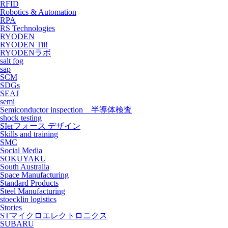
RFID
Robotics & Automation
RPA
RS Technologies
RYODEN
RYODEN Tii!
RYODENラボ
salt fog
sap
SCM
SDGs
SEAJ
semi
Semiconductor inspection 半導体検査
shock testing
SIerフォース デザイン
Skills and training
SMC
Social Media
SOKUYAKU
South Australia
Space Manufacturing
Standard Products
Steel Manufacturing
stoecklin logistics
Stories
STマイクロエレクトロニクス
SUBARU