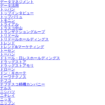
データマネジメント
データ活用
トッパン
トップインタビュー
トップバリュ
トモニン
トライアル
トラスコ中山
トランザクショングループ
トリドール
トリドールホールディングス
トレンド
トレンド&マーケティング
トーセン
トーハン
ドトール・日レスホールディングス
ドラッグストア
ドラッグストアモリ
ドローン
ドン・キホーテ
ドーワテクノス
ナフコ
ナブテスコ精機カンパニー
ナルス
ニシハツ
ニチレイ
ニッタ
ニップン