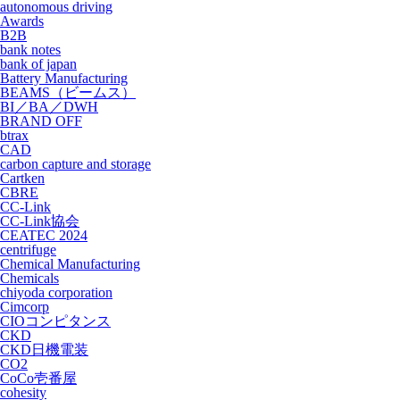
autonomous driving
Awards
B2B
bank notes
bank of japan
Battery Manufacturing
BEAMS（ビームス）
BI／BA／DWH
BRAND OFF
btrax
CAD
carbon capture and storage
Cartken
CBRE
CC-Link
CC-Link協会
CEATEC 2024
centrifuge
Chemical Manufacturing
Chemicals
chiyoda corporation
Cimcorp
CIOコンピタンス
CKD
CKD日機電装
CO2
CoCo壱番屋
cohesity