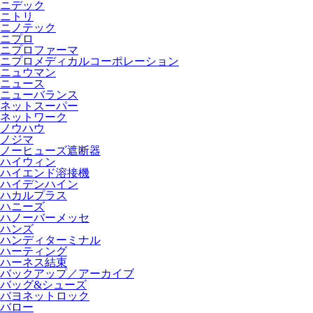
ニデック
ニトリ
ニノテック
ニプロ
ニプロファーマ
ニプロメディカルコーポレーション
ニュウマン
ニュース
ニューバランス
ネットスーパー
ネットワーク
ノウハウ
ノジマ
ノーヒューズ遮断器
ハイウィン
ハイエンド溶接機
ハイデンハイン
ハカルプラス
ハニーズ
ハノーバーメッセ
ハンズ
ハンディターミナル
ハーティング
ハーネス結束
バックアップ／アーカイブ
バッグ&シューズ
バヨネットロック
バロー