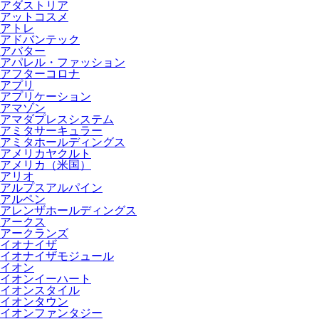
アダストリア
アットコスメ
アトレ
アドバンテック
アバター
アパレル・ファッション
アフターコロナ
アプリ
アプリケーション
アマゾン
アマダプレスシステム
アミタサーキュラー
アミタホールディングス
アメリカヤクルト
アメリカ（米国）
アリオ
アルプスアルパイン
アルペン
アレンザホールディングス
アークス
アークランズ
イオナイザ
イオナイザモジュール
イオン
イオンイーハート
イオンスタイル
イオンタウン
イオンファンタジー