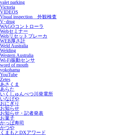
valet parking
Victoria
VIDEOS
Visual inspection 外観検査
V･drug
WAGOコントローラ
Webセミナー
Webリセットブレーカ
WEB厚さ計
Weld Australia
Welding
Western Australia
Wi-Fi振動センサ
word of mouth
yokohama
YouTube
Zetes
あさくま
あらた
いくしゅんべつ川発電所
いなげや
おにぎり
お知らせ
お知らせ・記者発表
お菓子
かっぱ寿司
かつや
くまもとDXアワード