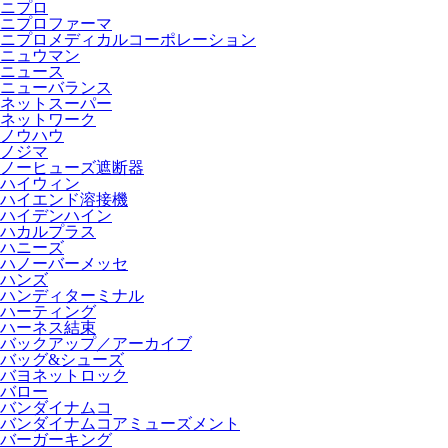
ニプロ
ニプロファーマ
ニプロメディカルコーポレーション
ニュウマン
ニュース
ニューバランス
ネットスーパー
ネットワーク
ノウハウ
ノジマ
ノーヒューズ遮断器
ハイウィン
ハイエンド溶接機
ハイデンハイン
ハカルプラス
ハニーズ
ハノーバーメッセ
ハンズ
ハンディターミナル
ハーティング
ハーネス結束
バックアップ／アーカイブ
バッグ&シューズ
バヨネットロック
バロー
バンダイナムコ
バンダイナムコアミューズメント
バーガーキング