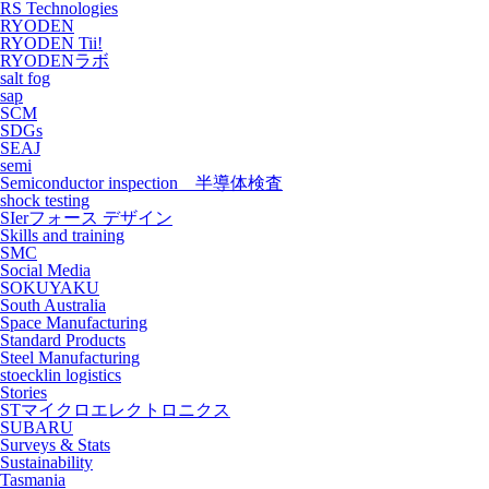
RS Technologies
RYODEN
RYODEN Tii!
RYODENラボ
salt fog
sap
SCM
SDGs
SEAJ
semi
Semiconductor inspection 半導体検査
shock testing
SIerフォース デザイン
Skills and training
SMC
Social Media
SOKUYAKU
South Australia
Space Manufacturing
Standard Products
Steel Manufacturing
stoecklin logistics
Stories
STマイクロエレクトロニクス
SUBARU
Surveys & Stats
Sustainability
Tasmania