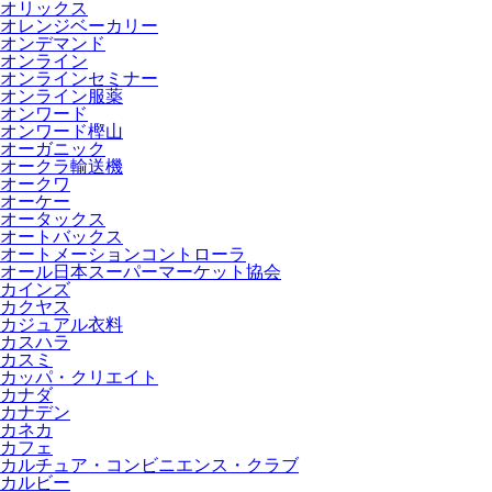
オリックス
オレンジベーカリー
オンデマンド
オンライン
オンラインセミナー
オンライン服薬
オンワード
オンワード樫山
オーガニック
オークラ輸送機
オークワ
オーケー
オータックス
オートバックス
オートメーションコントローラ
オール日本スーパーマーケット協会
カインズ
カクヤス
カジュアル衣料
カスハラ
カスミ
カッパ・クリエイト
カナダ
カナデン
カネカ
カフェ
カルチュア・コンビニエンス・クラブ
カルビー