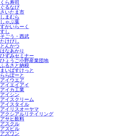
くら寿司
ぐるなび
さいたま市
しまむら
しゃぶ葉
すかいらーく
すし
そごう・西武
たけびし
とんかつ
はなあかり
ひずみセミナー
ひょうご小野産業団地
ふるさと納税
まいばすけっと
ららぽーと
アイウエア
アイエイアイ
アイカ工業
アイシン
アイスクリーム
アイスタイル
アイリスオーヤマ
アクシアルリテイリング
アサヒ飲料
アスクル
アズビル
アズワン