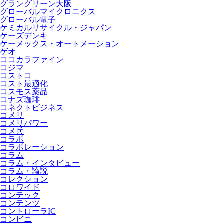
グラングリーン大阪
グローバルマイクロニクス
グローバル電子
ケミカルリサイクル・ジャパン
ケーズデンキ
ケーメックス・オートメーション
ゲオ
ココカラファイン
コジマ
コストコ
コスト最適化
コスモス薬品
コナズ珈琲
コネクトビジネス
コメリ
コメリパワー
コメ兵
コラボ
コラボレーション
コラム
コラム・インタビュー
コラム・論説
コレクション
コロワイド
コンテック
コンテンツ
コントローラIC
コンビニ