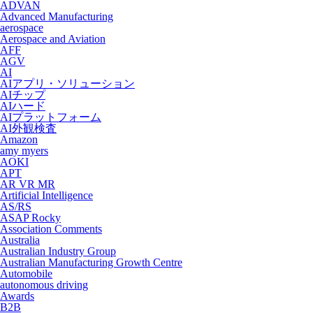
ADVAN
Advanced Manufacturing
aerospace
Aerospace and Aviation
AFF
AGV
AI
AIアプリ・ソリューション
AIチップ
AIハード
AIプラットフォーム
AI外観検査
Amazon
amy myers
AOKI
APT
AR VR MR
Artificial Intelligence
AS/RS
ASAP Rocky
Association Comments
Australia
Australian Industry Group
Australian Manufacturing Growth Centre
Automobile
autonomous driving
Awards
B2B