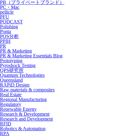
PB（プライベートブランド）
PC・Mac
pellicle
PFU
PODCAST
Polishing
Ponta
POS分析
PPIH
PR
PR & Marketing
PR & Marketing Essentials Blog
Prototyping
Pyroshock Testing
QPS研究所
Quantum Technologies
Queensland
RAPiD Design
Raw materials & composites
Real Estate
Regional Manufacturing
Regulatory
Renewable Energy
Research & Development
Research and Development
RFID
Robotics & Automation
RPA