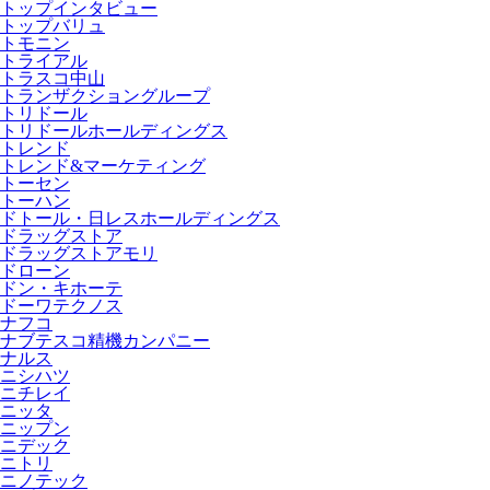
トップインタビュー
トップバリュ
トモニン
トライアル
トラスコ中山
トランザクショングループ
トリドール
トリドールホールディングス
トレンド
トレンド&マーケティング
トーセン
トーハン
ドトール・日レスホールディングス
ドラッグストア
ドラッグストアモリ
ドローン
ドン・キホーテ
ドーワテクノス
ナフコ
ナブテスコ精機カンパニー
ナルス
ニシハツ
ニチレイ
ニッタ
ニップン
ニデック
ニトリ
ニノテック