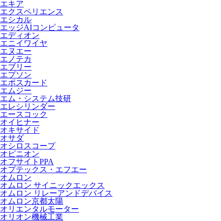
エキア
エクスペリエンス
エシカル
エッジAIコンピュータ
エディオン
エニイワイヤ
エヌエー
エノテカ
エブリー
エプソン
エポスカード
エムジー
エム・システム技研
エレシリンダー
エースコック
オイヒナー
オキサイド
オサダ
オシロスコープ
オピニオン
オフサイトPPA
オプテックス・エフエー
オムロン
オムロン サイニックエックス
オムロン リレーアンドデバイス
オムロン京都太陽
オリエンタルモーター
オリオン機械工業