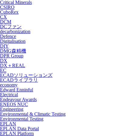
Critical Minerals
CSIRO
CuboRex
CX
DCM
DCファン
decarbonization
Defence
Digitalisation
DIY
DMG森精機
DPR Group
DX
DX＋REAL
EC
ECADソリューションズ
ECADライブラリ
economy
Edward Enninful
Electrical
Endeavour Awards
ENEOS NUC
Engineering
Environmental & Climatic Testing
Environmental Testing
EPLAN
EPLAN Data Portal
EPLAN Platform