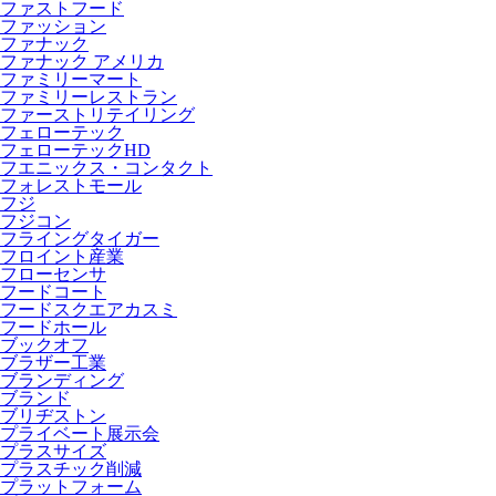
ファストフード
ファッション
ファナック
ファナック アメリカ
ファミリーマート
ファミリーレストラン
ファーストリテイリング
フェローテック
フェローテックHD
フエニックス・コンタクト
フォレストモール
フジ
フジコン
フライングタイガー
フロイント産業
フローセンサ
フードコート
フードスクエアカスミ
フードホール
ブックオフ
ブラザー工業
ブランディング
ブランド
ブリヂストン
プライベート展示会
プラスサイズ
プラスチック削減
プラットフォーム