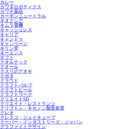
カレー
カワダロボティクス
カワチ薬品
カーボンニュートラル
キオクシア
キムラ電機
キャッシュレス
キャリア
キャンドゥ
キャンペーン
キリン堂
キーエンス
ギフト
クオルテック
クオール
クスリのアオキ
クボタ
クラウド
クラフトパルプ
クラフトビール
クラフトワーク
クリエイトSD
クリエイト・レストランツ
クリプトン・キセノン製造装置
クレオ
クレスコ・ジェイキューブ
クーパー・インダストリーズ・ジャパン
グラファイトデザイン