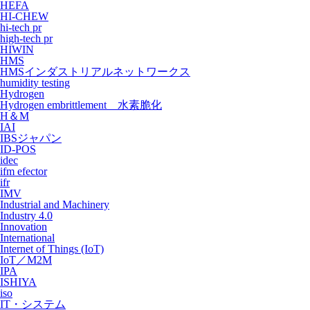
HEFA
HI-CHEW
hi-tech pr
high-tech pr
HIWIN
HMS
HMSインダストリアルネットワークス
humidity testing
Hydrogen
Hydrogen embrittlement 水素脆化
H＆M
IAI
IBSジャパン
ID-POS
idec
ifm efector
ifr
IMV
Industrial and Machinery
Industry 4.0
Innovation
International
Internet of Things (IoT)
IoT／M2M
IPA
ISHIYA
iso
IT・システム