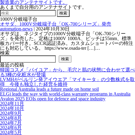
製造業のアンテナサイトです。
あくまで自分用のアンテナサイトです。
検
索:
1000V分岐端子台
オサダ、1000V分岐端子台「OK-700シリーズ」発売
automation-news
|
2024年10月30日
オサダは、ネジタイプの1000V分岐端子台「OK-700シリー
ズ」を発売した。定格は1000V 1000A、ピッチは55mm、標準
板カバー付き。SCCR認証済み。カスタムショートバーの特注
にも対応している。 https://www.osada-ter […]…
検索
検索
最近の投稿
韓国コスメ「バイユア」から、毛穴と肌の状態に合わせて選べ
る3種の化粧水が登場
LVMHがベルリン発アイウエア「マイキータ」の少数株式を取
得 今後も独立した経営を維持
Regional Australia leads a future made on home soil
ELGi leads the way with world-class warranty programs in Australia
Avalon 2025 EOIs open for defence and space industry
2024年11月
2024年10月
2024年9月
2024年8月
2024年7月
2024年6月
2024年5月