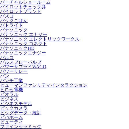
バーチャルショールーム
パイロットチェック弁
パイロットプラント
パスコ
パックごはん
パトライト
パナソニック
パナソニック エナジー
パナソニック エレクトリックワークス
パナソニック コネクト
パナソニックHD
パナソニックエナジー
パルコ
パルスブローバルブ
パワーサプライWAGO
パワーリレー
パン
パンチ工業
ヒューマンファシリティインタラクション
ヒロセ電機
ビオラル
ビジネス
ビジネスモデル
ビックカメラ
ビッグデータ・統計
ビバホーム
ビューティ
ファインセラミック