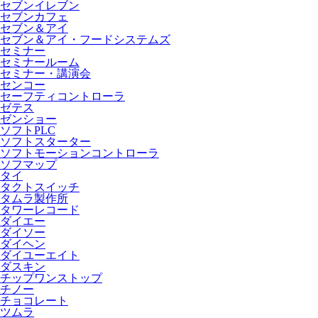
セブンイレブン
セブンカフェ
セブン＆アイ
セブン＆アイ・フードシステムズ
セミナー
セミナールーム
セミナー・講演会
センコー
セーフティコントローラ
ゼテス
ゼンショー
ソフトPLC
ソフトスターター
ソフトモーションコントローラ
ソフマップ
タイ
タクトスイッチ
タムラ製作所
タワーレコード
ダイエー
ダイソー
ダイヘン
ダイユーエイト
ダスキン
チップワンストップ
チノー
チョコレート
ツムラ