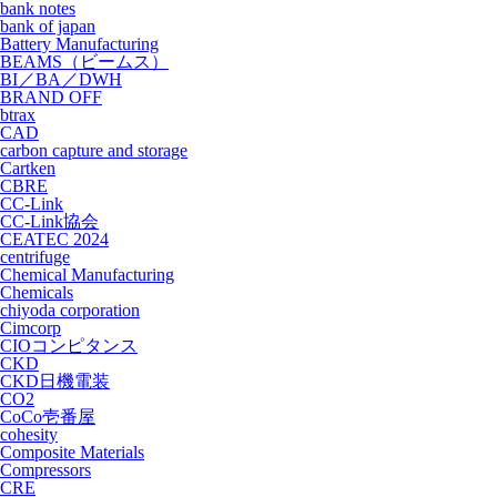
bank notes
bank of japan
Battery Manufacturing
BEAMS（ビームス）
BI／BA／DWH
BRAND OFF
btrax
CAD
carbon capture and storage
Cartken
CBRE
CC-Link
CC-Link協会
CEATEC 2024
centrifuge
Chemical Manufacturing
Chemicals
chiyoda corporation
Cimcorp
CIOコンピタンス
CKD
CKD日機電装
CO2
CoCo壱番屋
cohesity
Composite Materials
Compressors
CRE