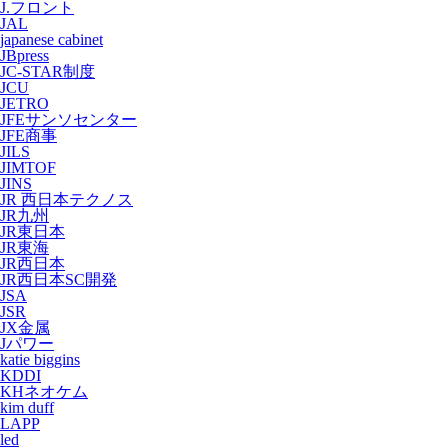
J.フロント
JAL
japanese cabinet
JBpress
JC-STAR制度
JCU
JETRO
JFEサンソセンター
JFE商事
JILS
JIMTOF
JINS
JR 西日本テクノス
JR九州
JR東日本
JR東海
JR西日本
JR西日本SC開発
JSA
JSR
JX金属
Jパワー
katie biggins
KDDI
KHネオケム
kim duff
LAPP
led