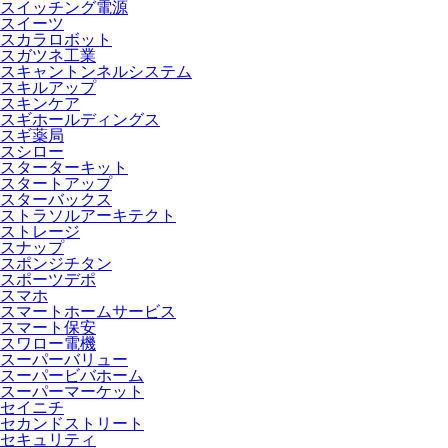
スイッチング電源
スイーツ
スカラロボット
スガツネ工業
スキャントンネルシステム
スキルアップ
スキンケア
スギホールディングス
スギ薬局
スシロー
スターターキット
スタートアップ
スターバックス
ストラソルアーキテクト
ストレージ
スナップ
スポンジチタン
スポーツデポ
スマホ
スマートホームサービス
スマート保安
スワロー電機
スーパーバリュー
スーパービバホーム
スーパーマーケット
セイニチ
セカンドストリート
セキュリティ