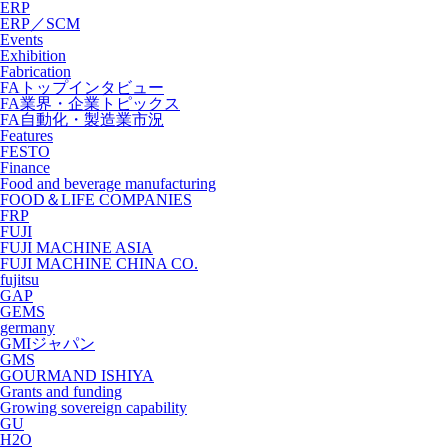
ERP
ERP／SCM
Events
Exhibition
Fabrication
FAトップインタビュー
FA業界・企業トピックス
FA自動化・製造業市況
Features
FESTO
Finance
Food and beverage manufacturing
FOOD＆LIFE COMPANIES
FRP
FUJI
FUJI MACHINE ASIA
FUJI MACHINE CHINA CO.
fujitsu
GAP
GEMS
germany
GMIジャパン
GMS
GOURMAND ISHIYA
Grants and funding
Growing sovereign capability
GU
H2O