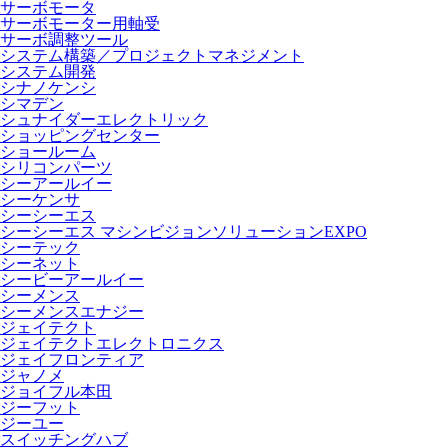
サーボモータ
サーボモーター用軸受
サーボ調整ツール
システム構築／プロジェクトマネジメント
システム開発
シナノケンシ
シマデン
シュナイダーエレクトリック
ショッピングセンター
ショールーム
シリコンパーツ
シーアールイー
シーケンサ
シーシーエス
シーシーエス マシンビジョンソリューションEXPO
シーテック
シーネット
シービーアールイー
シーメンス
シーメンスエナジー
ジェイテクト
ジェイテクトエレクトロニクス
ジェイフロンティア
ジャノメ
ジョイフル本田
ジーフット
ジーユー
スイッチングハブ