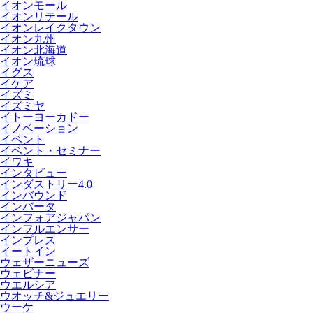
イオンモール
イオンリテール
イオンレイクタウン
イオン九州
イオン北海道
イオン琉球
イグス
イケア
イズミ
イズミヤ
イトーヨーカドー
イノベーション
イベント
イベント・セミナー
イワキ
インタビュー
インダストリー4.0
インバウンド
インバータ
インフォアジャパン
インフルエンサー
インプレス
イートイン
ウェザーニューズ
ウェビナー
ウエルシア
ウオッチ&ジュエリー
ウーケ