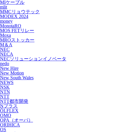
MIケーブル
mlit
MMCリョウテック
MODEX 2024
money
MonotaRO
MOS FETリレー
Moxa
MROストッカー
M＆A
NEC
NECA
NECソリューションイノベータ
nedo
New Hire
New Motion
New South Wales
NEWS
NSK
NTN
NTT
NTT都市開発
Nプラス
ÖLFLEX
OMO
OPA（オーパ）
ORIHICA
OS