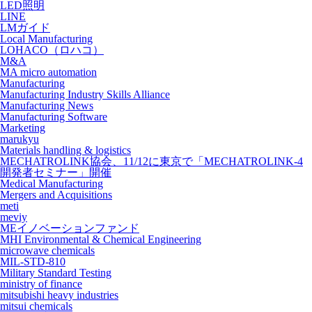
LED照明
LINE
LMガイド
Local Manufacturing
LOHACO（ロハコ）
M&A
MA micro automation
Manufacturing
Manufacturing Industry Skills Alliance
Manufacturing News
Manufacturing Software
Marketing
marukyu
Materials handling & logistics
MECHATROLINK協会、11/12に東京で「MECHATROLINK-4
開発者セミナー」開催
Medical Manufacturing
Mergers and Acquisitions
meti
meviy
MEイノベーションファンド
MHI Environmental & Chemical Engineering
microwave chemicals
MIL-STD-810
Military Standard Testing
ministry of finance
mitsubishi heavy industries
mitsui chemicals