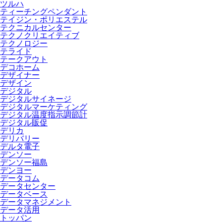
ツルハ
ティーチングペンダント
テイジン・ポリエステル
テクニカルセンター
テクノクリエイティブ
テクノロジー
テライド
テークアウト
デコホーム
デザイナー
デザイン
デジタル
デジタルサイネージ
デジタルマーケティング
デジタル温度指示調節計
デジタル販促
デリカ
デリバリー
デルタ電子
デンソー
デンソー福島
デンヨー
データコム
データセンター
データベース
データマネジメント
データ活用
トッパン