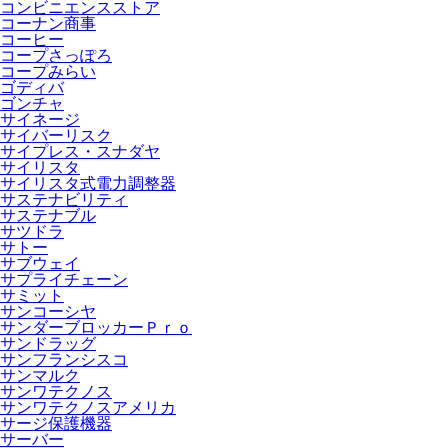
コンビニエンスストア
コーナン商事
コーヒー
コープさっぽろ
コープみらい
ゴディバ
ゴンチャ
サイネージ
サイバーリスク
サイプレス・スナダヤ
サイリスタ
サイリスタ式電力調整器
サステナビリティ
サステナブル
サツドラ
サトー
サブウェイ
サプライチェーン
サミット
サンコーシヤ
サンダーブロッカーＰｒｏ
サンドラッグ
サンフランシスコ
サンマルク
サンワテクノス
サンワテクノスアメリカ
サージ保護機器
サーバー