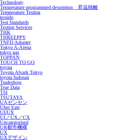
Technology
Temperature programmed desorption 昇温脱離
Temperature Testing
teraido
Test Standards
Testing Services
THK
THREEPPY
TNFD Adopter
Tokyo A-Arena
tokyo gas
TOPPAN
TOUCH TO GO
toyota
Toyota Alvark Tokyo
toyota fudosan
Tradeshow
True Data
TSI
TSUTAYA
UAゼンセン
Uber Eats
UI/UX
UI／UX／CX
Uncategorised
UR都市機構
UX
UXデザイン