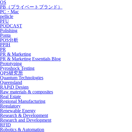
OS
PB（プライベートブランド）
PC・Mac
pellicle
PFU
PODCAST
Polishing
Ponta
POS分析
PPIH
PR
PR & Marketing
PR & Marketing Essentials Blog
Prototyping
Pyroshock Testing
QPS研究所
Quantum Technologies
Queensland
RAPiD Design
Raw materials & composites
Real Estate
Regional Manufacturing
Regulatory
Renewable Energy
Research & Development
Research and Development
RFID
Robotics & Automation