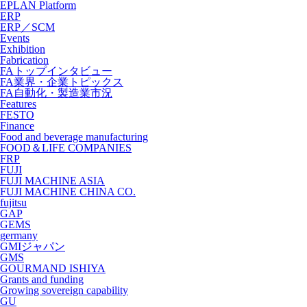
EPLAN Platform
ERP
ERP／SCM
Events
Exhibition
Fabrication
FAトップインタビュー
FA業界・企業トピックス
FA自動化・製造業市況
Features
FESTO
Finance
Food and beverage manufacturing
FOOD＆LIFE COMPANIES
FRP
FUJI
FUJI MACHINE ASIA
FUJI MACHINE CHINA CO.
fujitsu
GAP
GEMS
germany
GMIジャパン
GMS
GOURMAND ISHIYA
Grants and funding
Growing sovereign capability
GU