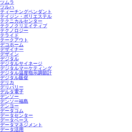
ツムラ
ツルハ
ティーチングペンダント
テイジン・ポリエステル
テクニカルセンター
テクノクリエイティブ
テクノロジー
テライド
テークアウト
デコホーム
デザイナー
デザイン
デジタル
デジタルサイネージ
デジタルマーケティング
デジタル温度指示調節計
デジタル販促
デリカ
デリバリー
デルタ電子
デンソー
デンソー福島
デンヨー
データコム
データセンター
データベース
データマネジメント
データ活用