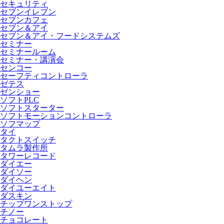
セキュリティ
セブンイレブン
セブンカフェ
セブン＆アイ
セブン＆アイ・フードシステムズ
セミナー
セミナールーム
セミナー・講演会
センコー
セーフティコントローラ
ゼテス
ゼンショー
ソフトPLC
ソフトスターター
ソフトモーションコントローラ
ソフマップ
タイ
タクトスイッチ
タムラ製作所
タワーレコード
ダイエー
ダイソー
ダイヘン
ダイユーエイト
ダスキン
チップワンストップ
チノー
チョコレート