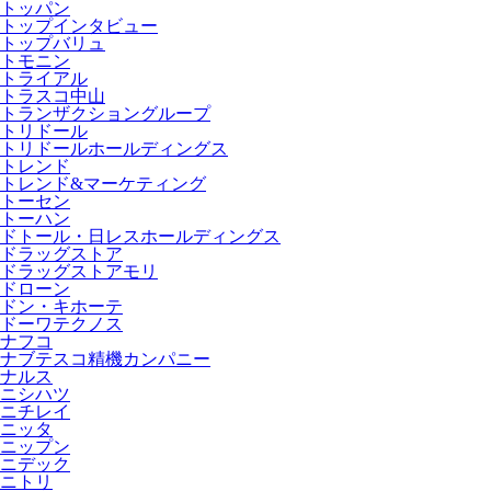
トッパン
トップインタビュー
トップバリュ
トモニン
トライアル
トラスコ中山
トランザクショングループ
トリドール
トリドールホールディングス
トレンド
トレンド&マーケティング
トーセン
トーハン
ドトール・日レスホールディングス
ドラッグストア
ドラッグストアモリ
ドローン
ドン・キホーテ
ドーワテクノス
ナフコ
ナブテスコ精機カンパニー
ナルス
ニシハツ
ニチレイ
ニッタ
ニップン
ニデック
ニトリ