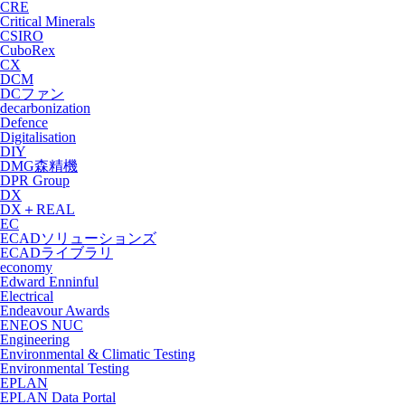
CRE
Critical Minerals
CSIRO
CuboRex
CX
DCM
DCファン
decarbonization
Defence
Digitalisation
DIY
DMG森精機
DPR Group
DX
DX＋REAL
EC
ECADソリューションズ
ECADライブラリ
economy
Edward Enninful
Electrical
Endeavour Awards
ENEOS NUC
Engineering
Environmental & Climatic Testing
Environmental Testing
EPLAN
EPLAN Data Portal