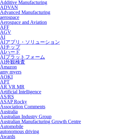
Additive Manufacturing
ADVAN
Advanced Manufacturing
aerospace
Aerospace and Aviation
AFF
AGV
AI
AIアプリ・ソリューション
AIチップ
AIハード
AIプラットフォーム
AI外観検査
Amazon
amy myers
AOKI
APT
AR VR MR
Artificial Intelligence
AS/RS
ASAP Rocky
Association Comments
Australia
Australian Industry Group
Australian Manufacturing Growth Centre
Automobile
autonomous driving
Awards