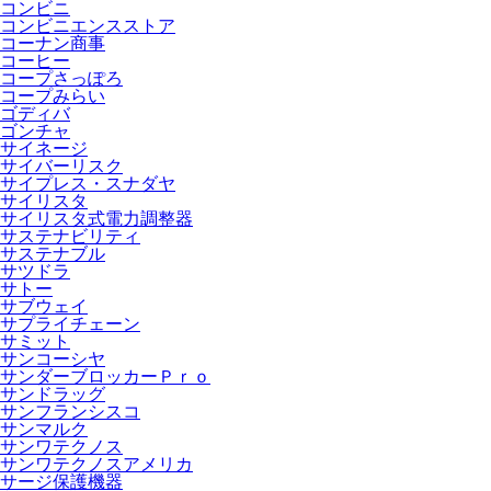
コンビニ
コンビニエンスストア
コーナン商事
コーヒー
コープさっぽろ
コープみらい
ゴディバ
ゴンチャ
サイネージ
サイバーリスク
サイプレス・スナダヤ
サイリスタ
サイリスタ式電力調整器
サステナビリティ
サステナブル
サツドラ
サトー
サブウェイ
サプライチェーン
サミット
サンコーシヤ
サンダーブロッカーＰｒｏ
サンドラッグ
サンフランシスコ
サンマルク
サンワテクノス
サンワテクノスアメリカ
サージ保護機器