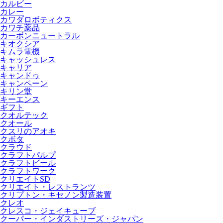
カルビー
カレー
カワダロボティクス
カワチ薬品
カーボンニュートラル
キオクシア
キムラ電機
キャッシュレス
キャリア
キャンドゥ
キャンペーン
キリン堂
キーエンス
ギフト
クオルテック
クオール
クスリのアオキ
クボタ
クラウド
クラフトパルプ
クラフトビール
クラフトワーク
クリエイトSD
クリエイト・レストランツ
クリプトン・キセノン製造装置
クレオ
クレスコ・ジェイキューブ
クーパー・インダストリーズ・ジャパン