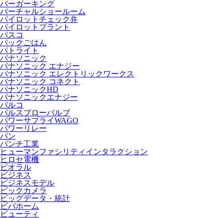
バーガーキング
バーチャルショールーム
パイロットチェック弁
パイロットプラント
パスコ
パックごはん
パトライト
パナソニック
パナソニック エナジー
パナソニック エレクトリックワークス
パナソニック コネクト
パナソニックHD
パナソニックエナジー
パルコ
パルスブローバルブ
パワーサプライWAGO
パワーリレー
パン
パンチ工業
ヒューマンファシリティインタラクション
ヒロセ電機
ビオラル
ビジネス
ビジネスモデル
ビックカメラ
ビッグデータ・統計
ビバホーム
ビューティ