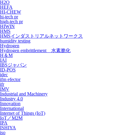
H2O
HEFA
HI-CHEW
hi-tech pr
high-tech pr
HIWIN
HMS
HMSインダストリアルネットワークス
humidity testing
Hydrogen
Hydrogen embrittlement 水素脆化
H＆M
IAI
IBSジャパン
ID-POS
idec
ifm efector
ifr
IMV
Industrial and Machinery
Industry 4.0
Innovation
International
Internet of Things (IoT)
IoT／M2M
IPA
ISHIYA
iso