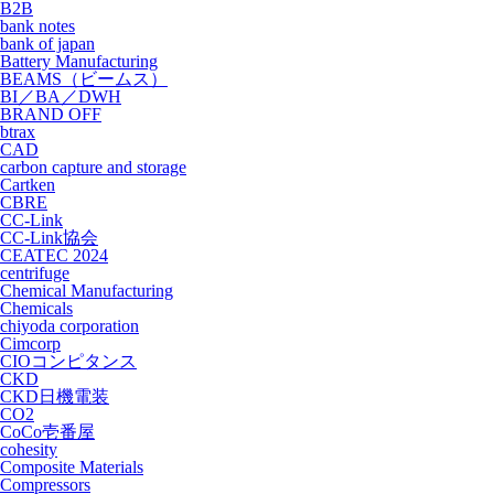
B2B
bank notes
bank of japan
Battery Manufacturing
BEAMS（ビームス）
BI／BA／DWH
BRAND OFF
btrax
CAD
carbon capture and storage
Cartken
CBRE
CC-Link
CC-Link協会
CEATEC 2024
centrifuge
Chemical Manufacturing
Chemicals
chiyoda corporation
Cimcorp
CIOコンピタンス
CKD
CKD日機電装
CO2
CoCo壱番屋
cohesity
Composite Materials
Compressors