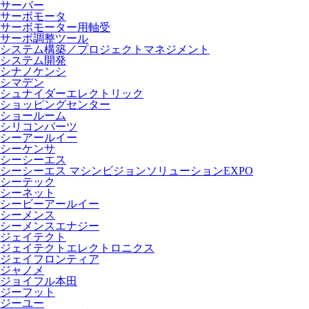
サーバー
サーボモータ
サーボモーター用軸受
サーボ調整ツール
システム構築／プロジェクトマネジメント
システム開発
シナノケンシ
シマデン
シュナイダーエレクトリック
ショッピングセンター
ショールーム
シリコンパーツ
シーアールイー
シーケンサ
シーシーエス
シーシーエス マシンビジョンソリューションEXPO
シーテック
シーネット
シービーアールイー
シーメンス
シーメンスエナジー
ジェイテクト
ジェイテクトエレクトロニクス
ジェイフロンティア
ジャノメ
ジョイフル本田
ジーフット
ジーユー