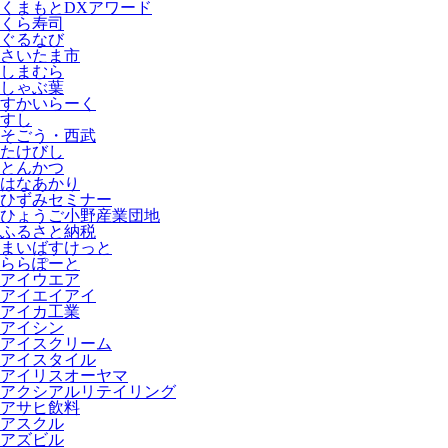
くまもとDXアワード
くら寿司
ぐるなび
さいたま市
しまむら
しゃぶ葉
すかいらーく
すし
そごう・西武
たけびし
とんかつ
はなあかり
ひずみセミナー
ひょうご小野産業団地
ふるさと納税
まいばすけっと
ららぽーと
アイウエア
アイエイアイ
アイカ工業
アイシン
アイスクリーム
アイスタイル
アイリスオーヤマ
アクシアルリテイリング
アサヒ飲料
アスクル
アズビル