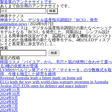
製造業のアンテナサイトです。
あくまで自分用のアンテナサイトです。
検
索:
神港テクノス
神港テクノス、デジタル温度指示調節計「BCS3」発売
automation-news
|
2024年9月7日
神港テクノスは、デジタル温度指示調節計の新たなベーシック
モデルとなる「BCS3」を発売した。同製品は、シンプル設計
による簡単操作設定ができ、温調計に必要な機能をコンパクト
にまとめた低価格帯の新たな標準モデル。4桁のLEDディスプ
レイと黒背景に赤文字の […]…
検索
検索
最近の投稿
韓国コスメ「バイユア」から、毛穴と肌の状態に合わせて選べ
る3種の化粧水が登場
LVMHがベルリン発アイウエア「マイキータ」の少数株式を取
得 今後も独立した経営を維持
Regional Australia leads a future made on home soil
ELGi leads the way with world-class warranty programs in Australia
Avalon 2025 EOIs open for defence and space industry
2024年11月
2024年10月
2024年9月
2024年8月
2024年7月
2024年6月