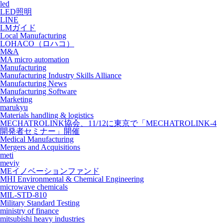
led
LED照明
LINE
LMガイド
Local Manufacturing
LOHACO（ロハコ）
M&A
MA micro automation
Manufacturing
Manufacturing Industry Skills Alliance
Manufacturing News
Manufacturing Software
Marketing
marukyu
Materials handling & logistics
MECHATROLINK協会、11/12に東京で「MECHATROLINK-4
開発者セミナー」開催
Medical Manufacturing
Mergers and Acquisitions
meti
meviy
MEイノベーションファンド
MHI Environmental & Chemical Engineering
microwave chemicals
MIL-STD-810
Military Standard Testing
ministry of finance
mitsubishi heavy industries