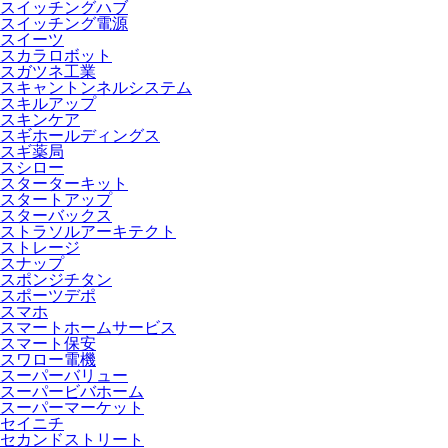
スイッチングハブ
スイッチング電源
スイーツ
スカラロボット
スガツネ工業
スキャントンネルシステム
スキルアップ
スキンケア
スギホールディングス
スギ薬局
スシロー
スターターキット
スタートアップ
スターバックス
ストラソルアーキテクト
ストレージ
スナップ
スポンジチタン
スポーツデポ
スマホ
スマートホームサービス
スマート保安
スワロー電機
スーパーバリュー
スーパービバホーム
スーパーマーケット
セイニチ
セカンドストリート