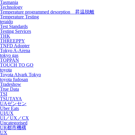
Tasmania
Technology
Temperature programmed desorption 昇温脱離
Temperature Testing
teraido
Test Standards
Testing Services
THK
THREEPPY
TNFD Adopter
Tokyo A-Arena
tokyo gas
TOPPAN
TOUCH TO GO
toyota
Toyota Alvark Tokyo
toyota fudosan
Tradeshow
True Data
TSI
TSUTAYA
UAゼンセン
Uber Eats
UI/UX
UI／UX／CX
Uncategorised
UR都市機構
UX