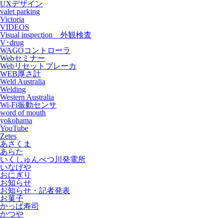
UXデザイン
valet parking
Victoria
VIDEOS
Visual inspection 外観検査
V･drug
WAGOコントローラ
Webセミナー
Webリセットブレーカ
WEB厚さ計
Weld Australia
Welding
Western Australia
Wi-Fi振動センサ
word of mouth
yokohama
YouTube
Zetes
あさくま
あらた
いくしゅんべつ川発電所
いなげや
おにぎり
お知らせ
お知らせ・記者発表
お菓子
かっぱ寿司
かつや