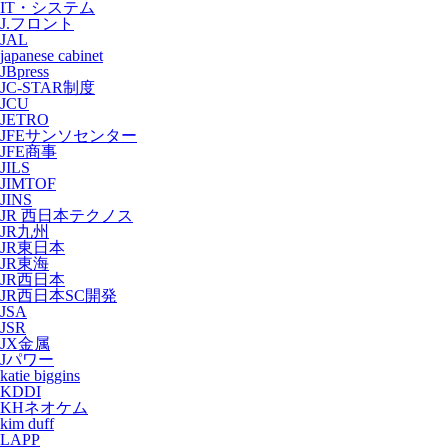
IT・システム
J.フロント
JAL
japanese cabinet
JBpress
JC-STAR制度
JCU
JETRO
JFEサンソセンター
JFE商事
JILS
JIMTOF
JINS
JR 西日本テクノス
JR九州
JR東日本
JR東海
JR西日本
JR西日本SC開発
JSA
JSR
JX金属
Jパワー
katie biggins
KDDI
KHネオケム
kim duff
LAPP