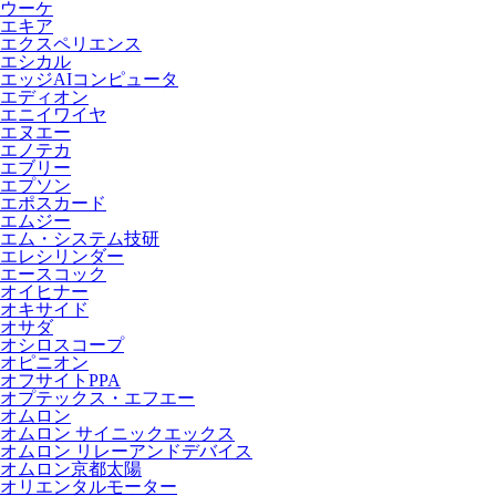
ウーケ
エキア
エクスペリエンス
エシカル
エッジAIコンピュータ
エディオン
エニイワイヤ
エヌエー
エノテカ
エブリー
エプソン
エポスカード
エムジー
エム・システム技研
エレシリンダー
エースコック
オイヒナー
オキサイド
オサダ
オシロスコープ
オピニオン
オフサイトPPA
オプテックス・エフエー
オムロン
オムロン サイニックエックス
オムロン リレーアンドデバイス
オムロン京都太陽
オリエンタルモーター