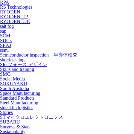
RPA
RS Technologies
RYODEN
RYODEN Tii!
RYODENラボ
salt fog
sap
SCM
SDGs
SEAJ
semi
Semiconductor inspection 半導体検査
shock testing
SIerフォース デザイン
Skills and training
SMC
Social Media
SOKUYAKU
South Australia
Space Manufacturing
Standard Products
Steel Manufacturing
stoecklin logistics
Stories
STマイクロエレクトロニクス
SUBARU
Surveys & Stats
Sustainability