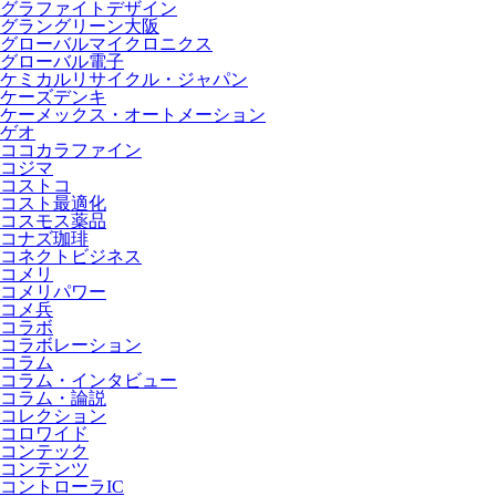
グラファイトデザイン
グラングリーン大阪
グローバルマイクロニクス
グローバル電子
ケミカルリサイクル・ジャパン
ケーズデンキ
ケーメックス・オートメーション
ゲオ
ココカラファイン
コジマ
コストコ
コスト最適化
コスモス薬品
コナズ珈琲
コネクトビジネス
コメリ
コメリパワー
コメ兵
コラボ
コラボレーション
コラム
コラム・インタビュー
コラム・論説
コレクション
コロワイド
コンテック
コンテンツ
コントローラIC