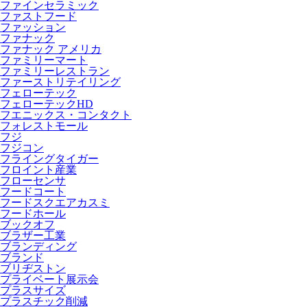
ファインセラミック
ファストフード
ファッション
ファナック
ファナック アメリカ
ファミリーマート
ファミリーレストラン
ファーストリテイリング
フェローテック
フェローテックHD
フエニックス・コンタクト
フォレストモール
フジ
フジコン
フライングタイガー
フロイント産業
フローセンサ
フードコート
フードスクエアカスミ
フードホール
ブックオフ
ブラザー工業
ブランディング
ブランド
ブリヂストン
プライベート展示会
プラスサイズ
プラスチック削減