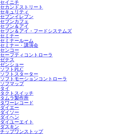
セイニチ
セカンドストリート
セキュリティ
セブンイレブン
セブンカフェ
セブン＆アイ
セブン＆アイ・フードシステムズ
セミナー
セミナールーム
セミナー・講演会
センコー
セーフティコントローラ
ゼテス
ゼンショー
ソフトPLC
ソフトスターター
ソフトモーションコントローラ
ソフマップ
タイ
タクトスイッチ
タムラ製作所
タワーレコード
ダイエー
ダイソー
ダイヘン
ダイユーエイト
ダスキン
チップワンストップ