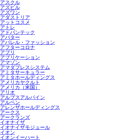
アスクル
アズビル
アズワン
アダストリア
アットコスメ
アトレ
アドバンテック
アバター
アパレル・ファッション
アフターコロナ
アプリ
アプリケーション
アマゾン
アマダプレスシステム
アミタサーキュラー
アミタホールディングス
アメリカヤクルト
アメリカ（米国）
アリオ
アルプスアルパイン
アルペン
アレンザホールディングス
アークス
アークランズ
イオナイザ
イオナイザモジュール
イオン
イオンイーハート