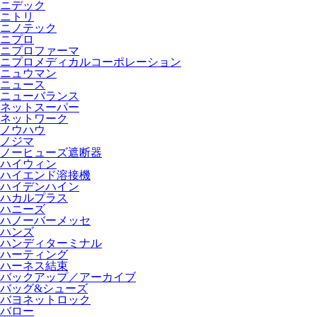
ニデック
ニトリ
ニノテック
ニプロ
ニプロファーマ
ニプロメディカルコーポレーション
ニュウマン
ニュース
ニューバランス
ネットスーパー
ネットワーク
ノウハウ
ノジマ
ノーヒューズ遮断器
ハイウィン
ハイエンド溶接機
ハイデンハイン
ハカルプラス
ハニーズ
ハノーバーメッセ
ハンズ
ハンディターミナル
ハーティング
ハーネス結束
バックアップ／アーカイブ
バッグ&シューズ
バヨネットロック
バロー