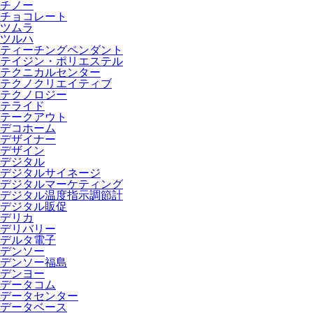
チノー
チョコレート
ツムラ
ツルハ
ティーチングペンダント
テイジン・ポリエステル
テクニカルセンター
テクノクリエイティブ
テクノロジー
テライド
テークアウト
デコホーム
デザイナー
デザイン
デジタル
デジタルサイネージ
デジタルマーケティング
デジタル温度指示調節計
デジタル販促
デリカ
デリバリー
デルタ電子
デンソー
デンソー福島
デンヨー
データコム
データセンター
データベース