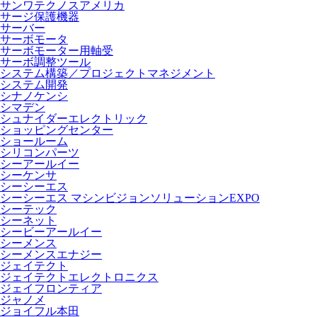
サンワテクノスアメリカ
サージ保護機器
サーバー
サーボモータ
サーボモーター用軸受
サーボ調整ツール
システム構築／プロジェクトマネジメント
システム開発
シナノケンシ
シマデン
シュナイダーエレクトリック
ショッピングセンター
ショールーム
シリコンパーツ
シーアールイー
シーケンサ
シーシーエス
シーシーエス マシンビジョンソリューションEXPO
シーテック
シーネット
シービーアールイー
シーメンス
シーメンスエナジー
ジェイテクト
ジェイテクトエレクトロニクス
ジェイフロンティア
ジャノメ
ジョイフル本田