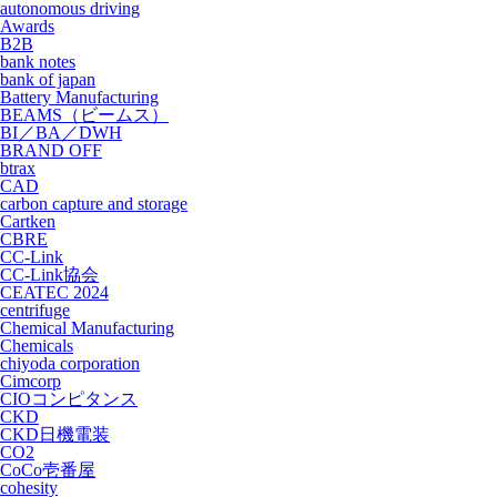
autonomous driving
Awards
B2B
bank notes
bank of japan
Battery Manufacturing
BEAMS（ビームス）
BI／BA／DWH
BRAND OFF
btrax
CAD
carbon capture and storage
Cartken
CBRE
CC-Link
CC-Link協会
CEATEC 2024
centrifuge
Chemical Manufacturing
Chemicals
chiyoda corporation
Cimcorp
CIOコンピタンス
CKD
CKD日機電装
CO2
CoCo壱番屋
cohesity