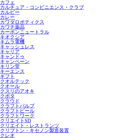
カフェ
カルチュア・コンビニエンス・クラブ
カルビー
カレー
カワダロボティクス
カワチ薬品
カーボンニュートラル
キオクシア
キムラ電機
キャッシュレス
キャリア
キャンドゥ
キャンペーン
キリン堂
キーエンス
ギフト
クオルテック
クオール
クスリのアオキ
クボタ
クラウド
クラフトパルプ
クラフトビール
クラフトワーク
クリエイトSD
クリエイト・レストランツ
クリプトン・キセノン製造装置
クレオ