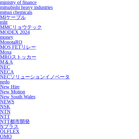
ministry of finance
mitsubishi heavy industries
mitsui chemicals
MIケーブル
mlit
MMCリョウテック
MODEX 2024
money
MonotaRO
MOS FETリレー
Moxa
MROストッカー
M＆A
NEC
NECA
NECソリューションイノベータ
nedo
New Hire
New Motion
New South Wales
NEWS
NSK
NTN
NTT
NTT都市開発
Nプラス
ÖLFLEX
OMO