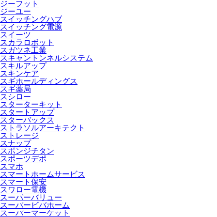
ジーフット
ジーユー
スイッチングハブ
スイッチング電源
スイーツ
スカラロボット
スガツネ工業
スキャントンネルシステム
スキルアップ
スキンケア
スギホールディングス
スギ薬局
スシロー
スターターキット
スタートアップ
スターバックス
ストラソルアーキテクト
ストレージ
スナップ
スポンジチタン
スポーツデポ
スマホ
スマートホームサービス
スマート保安
スワロー電機
スーパーバリュー
スーパービバホーム
スーパーマーケット