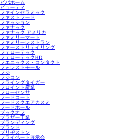
ビバホーム
ビューティ
ファインセラミック
ファストフード
ファッション
ファナック
ファナック アメリカ
ファミリーマート
ファミリーレストラン
ファーストリテイリング
フェローテック
フェローテックHD
フエニックス・コンタクト
フォレストモール
フジ
フジコン
フライングタイガー
フロイント産業
フローセンサ
フードコート
フードスクエアカスミ
フードホール
ブックオフ
ブラザー工業
ブランディング
ブランド
ブリヂストン
プライベート展示会