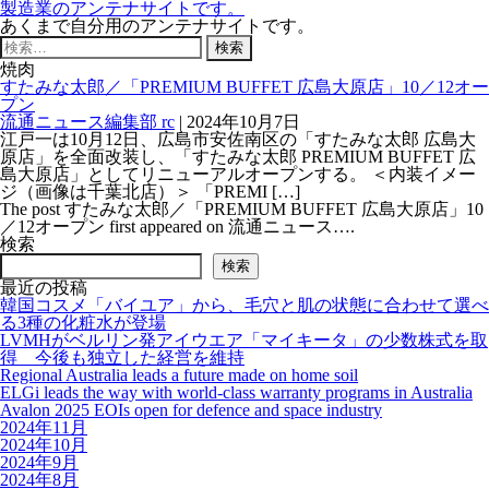
製造業のアンテナサイトです。
あくまで自分用のアンテナサイトです。
検
索:
焼肉
すたみな太郎／「PREMIUM BUFFET 広島大原店」10／12オー
プン
流通ニュース編集部 rc
|
2024年10月7日
江戸一は10月12日、広島市安佐南区の「すたみな太郎 広島大
原店」を全面改装し、「すたみな太郎 PREMIUM BUFFET 広
島大原店」としてリニューアルオープンする。 ＜内装イメー
ジ（画像は千葉北店）＞ 「PREMI […]
The post すたみな太郎／「PREMIUM BUFFET 広島大原店」10
／12オープン first appeared on 流通ニュース….
検索
検索
最近の投稿
韓国コスメ「バイユア」から、毛穴と肌の状態に合わせて選べ
る3種の化粧水が登場
LVMHがベルリン発アイウエア「マイキータ」の少数株式を取
得 今後も独立した経営を維持
Regional Australia leads a future made on home soil
ELGi leads the way with world-class warranty programs in Australia
Avalon 2025 EOIs open for defence and space industry
2024年11月
2024年10月
2024年9月
2024年8月