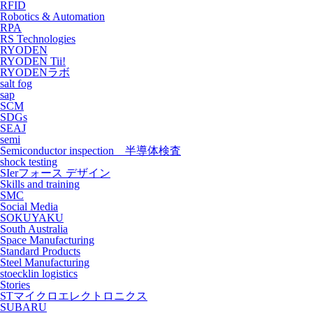
RFID
Robotics & Automation
RPA
RS Technologies
RYODEN
RYODEN Tii!
RYODENラボ
salt fog
sap
SCM
SDGs
SEAJ
semi
Semiconductor inspection 半導体検査
shock testing
SIerフォース デザイン
Skills and training
SMC
Social Media
SOKUYAKU
South Australia
Space Manufacturing
Standard Products
Steel Manufacturing
stoecklin logistics
Stories
STマイクロエレクトロニクス
SUBARU