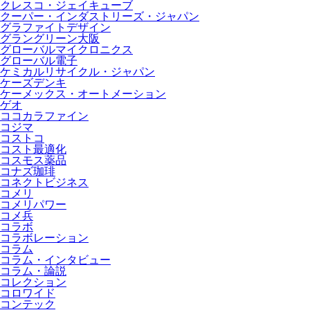
クレスコ・ジェイキューブ
クーパー・インダストリーズ・ジャパン
グラファイトデザイン
グラングリーン大阪
グローバルマイクロニクス
グローバル電子
ケミカルリサイクル・ジャパン
ケーズデンキ
ケーメックス・オートメーション
ゲオ
ココカラファイン
コジマ
コストコ
コスト最適化
コスモス薬品
コナズ珈琲
コネクトビジネス
コメリ
コメリパワー
コメ兵
コラボ
コラボレーション
コラム
コラム・インタビュー
コラム・論説
コレクション
コロワイド
コンテック