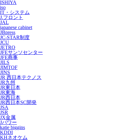
ISHIYA
iso
IT・システム
J.フロント
JAL
japanese cabinet
JBpress
JC-STAR制度
JCU
JETRO
JFEサンソセンター
JFE商事
JILS
JIMTOF
JINS
JR 西日本テクノス
JR九州
JR東日本
JR東海
JR西日本
JR西日本SC開発
JSA
JSR
JX金属
Jパワー
katie biggins
KDDI
KHネオケム