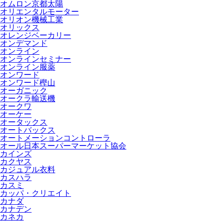
オムロン京都太陽
オリエンタルモーター
オリオン機械工業
オリックス
オレンジベーカリー
オンデマンド
オンライン
オンラインセミナー
オンライン服薬
オンワード
オンワード樫山
オーガニック
オークラ輸送機
オークワ
オーケー
オータックス
オートバックス
オートメーションコントローラ
オール日本スーパーマーケット協会
カインズ
カクヤス
カジュアル衣料
カスハラ
カスミ
カッパ・クリエイト
カナダ
カナデン
カネカ