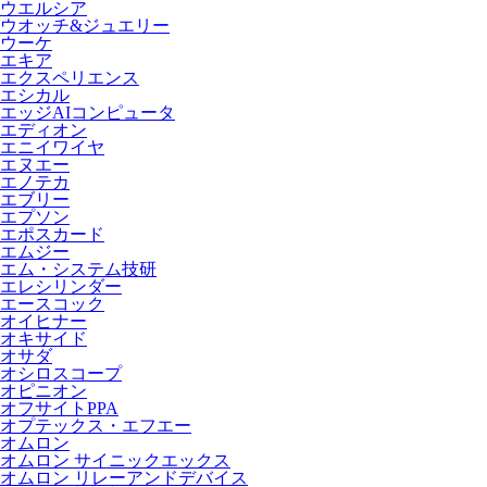
ウエルシア
ウオッチ&ジュエリー
ウーケ
エキア
エクスペリエンス
エシカル
エッジAIコンピュータ
エディオン
エニイワイヤ
エヌエー
エノテカ
エブリー
エプソン
エポスカード
エムジー
エム・システム技研
エレシリンダー
エースコック
オイヒナー
オキサイド
オサダ
オシロスコープ
オピニオン
オフサイトPPA
オプテックス・エフエー
オムロン
オムロン サイニックエックス
オムロン リレーアンドデバイス