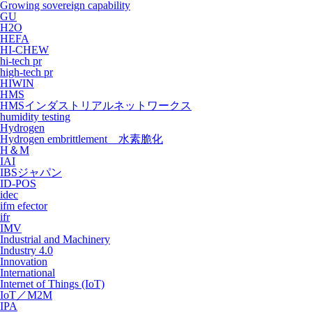
Growing sovereign capability
GU
H2O
HEFA
HI-CHEW
hi-tech pr
high-tech pr
HIWIN
HMS
HMSインダストリアルネットワークス
humidity testing
Hydrogen
Hydrogen embrittlement 水素脆化
H＆M
IAI
IBSジャパン
ID-POS
idec
ifm efector
ifr
IMV
Industrial and Machinery
Industry 4.0
Innovation
International
Internet of Things (IoT)
IoT／M2M
IPA