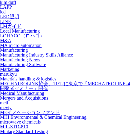
kim duff
LAPP
led
LED照明
LINE
LMガイド
Local Manufacturing
LOHACO（ロハコ）
M&A
MA micro automation
Manufacturing
Manufacturing Industry Skills Alliance
Manufacturing News
Manufacturing Software
Marketing
marukyu
Materials handling & logistics
MECHATROLINK協会、11/12に東京で「MECHATROLINK-4
開発者セミナー」開催
Medical Manufacturing
Mergers and Acquisitions
meti
meviy
MEイノベーションファンド
MHI Environmental & Chemical Engineering
microwave chemicals
MIL-STD-810
Military Standard Testing