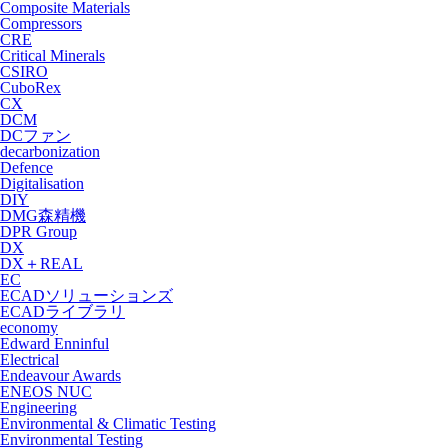
Composite Materials
Compressors
CRE
Critical Minerals
CSIRO
CuboRex
CX
DCM
DCファン
decarbonization
Defence
Digitalisation
DIY
DMG森精機
DPR Group
DX
DX＋REAL
EC
ECADソリューションズ
ECADライブラリ
economy
Edward Enninful
Electrical
Endeavour Awards
ENEOS NUC
Engineering
Environmental & Climatic Testing
Environmental Testing