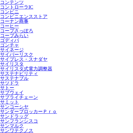
コンテンツ
コントローラIC
コンビニ
コンビニエンスストア
コーナン商事
コーヒー
コープさっぽろ
コープみらい
ゴディバ
ゴンチャ
サイネージ
サイバーリスク
サイプレス・スナダヤ
サイリスタ
サイリスタ式電力調整器
サステナビリティ
サステナブル
サツドラ
サトー
サブウェイ
サプライチェーン
サミット
サンコーシヤ
サンダーブロッカーＰｒｏ
サンドラッグ
サンフランシスコ
サンマルク
サンワテクノス