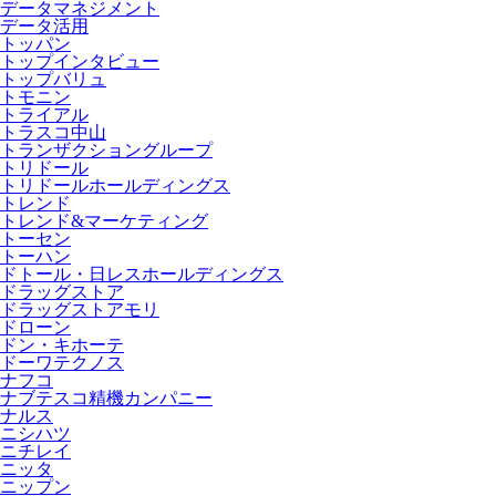
データマネジメント
データ活用
トッパン
トップインタビュー
トップバリュ
トモニン
トライアル
トラスコ中山
トランザクショングループ
トリドール
トリドールホールディングス
トレンド
トレンド&マーケティング
トーセン
トーハン
ドトール・日レスホールディングス
ドラッグストア
ドラッグストアモリ
ドローン
ドン・キホーテ
ドーワテクノス
ナフコ
ナブテスコ精機カンパニー
ナルス
ニシハツ
ニチレイ
ニッタ
ニップン