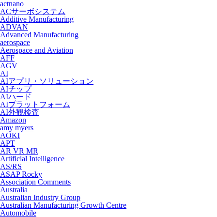
actnano
ACサーボシステム
Additive Manufacturing
ADVAN
Advanced Manufacturing
aerospace
Aerospace and Aviation
AFF
AGV
AI
AIアプリ・ソリューション
AIチップ
AIハード
AIプラットフォーム
AI外観検査
Amazon
amy myers
AOKI
APT
AR VR MR
Artificial Intelligence
AS/RS
ASAP Rocky
Association Comments
Australia
Australian Industry Group
Australian Manufacturing Growth Centre
Automobile