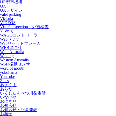
UR都市機構
UX
UXデザイン
valet parking
Victoria
VIDEOS
Visual inspection 外観検査
V･drug
WAGOコントローラ
Webセミナー
Webリセットブレーカ
WEB厚さ計
Weld Australia
Welding
Western Australia
Wi-Fi振動センサ
word of mouth
yokohama
YouTube
Zetes
あさくま
あらた
いくしゅんべつ川発電所
いなげや
おにぎり
お知らせ
お知らせ・記者発表
お菓子