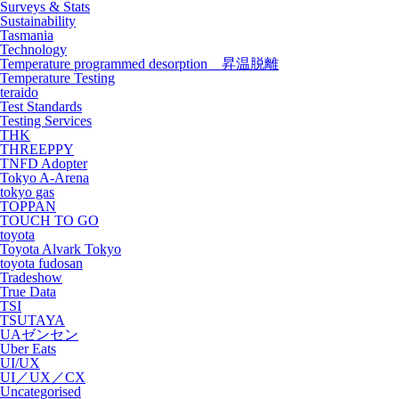
Surveys & Stats
Sustainability
Tasmania
Technology
Temperature programmed desorption 昇温脱離
Temperature Testing
teraido
Test Standards
Testing Services
THK
THREEPPY
TNFD Adopter
Tokyo A-Arena
tokyo gas
TOPPAN
TOUCH TO GO
toyota
Toyota Alvark Tokyo
toyota fudosan
Tradeshow
True Data
TSI
TSUTAYA
UAゼンセン
Uber Eats
UI/UX
UI／UX／CX
Uncategorised