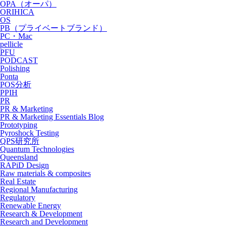
OPA（オーパ）
ORIHICA
OS
PB（プライベートブランド）
PC・Mac
pellicle
PFU
PODCAST
Polishing
Ponta
POS分析
PPIH
PR
PR & Marketing
PR & Marketing Essentials Blog
Prototyping
Pyroshock Testing
QPS研究所
Quantum Technologies
Queensland
RAPiD Design
Raw materials & composites
Real Estate
Regional Manufacturing
Regulatory
Renewable Energy
Research & Development
Research and Development