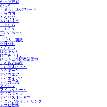
かっぱ寿司
かつや
くまもとDXアワード
くら寿司
ぐるなび
さいたま市
しまむら
しゃぶ葉
すかいらーく
すし
そごう・西武
たけびし
とんかつ
はなあかり
ひずみセミナー
ひょうご小野産業団地
ふるさと納税
まいばすけっと
ららぽーと
アイウエア
アイエイアイ
アイカ工業
アイシン
アイスクリーム
アイスタイル
アイリスオーヤマ
アクシアルリテイリング
アサヒ飲料