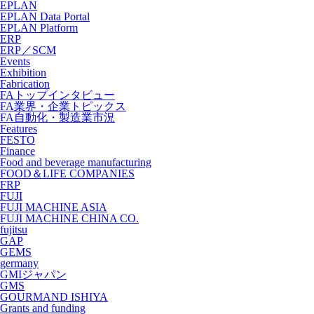
EPLAN
EPLAN Data Portal
EPLAN Platform
ERP
ERP／SCM
Events
Exhibition
Fabrication
FAトップインタビュー
FA業界・企業トピックス
FA自動化・製造業市況
Features
FESTO
Finance
Food and beverage manufacturing
FOOD＆LIFE COMPANIES
FRP
FUJI
FUJI MACHINE ASIA
FUJI MACHINE CHINA CO.
fujitsu
GAP
GEMS
germany
GMIジャパン
GMS
GOURMAND ISHIYA
Grants and funding