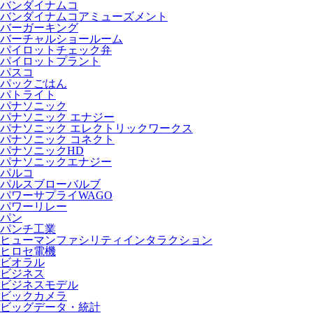
バンダイナムコ
バンダイナムコアミューズメント
バーガーキング
バーチャルショールーム
パイロットチェック弁
パイロットプラント
パスコ
パックごはん
パトライト
パナソニック
パナソニック エナジー
パナソニック エレクトリックワークス
パナソニック コネクト
パナソニックHD
パナソニックエナジー
パルコ
パルスブローバルブ
パワーサプライWAGO
パワーリレー
パン
パンチ工業
ヒューマンファシリティインタラクション
ヒロセ電機
ビオラル
ビジネス
ビジネスモデル
ビックカメラ
ビッグデータ・統計