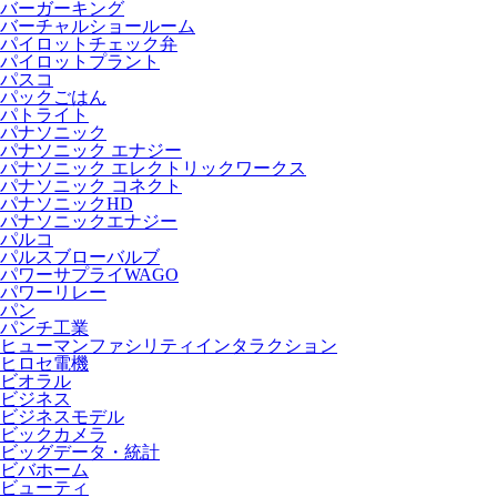
バーガーキング
バーチャルショールーム
パイロットチェック弁
パイロットプラント
パスコ
パックごはん
パトライト
パナソニック
パナソニック エナジー
パナソニック エレクトリックワークス
パナソニック コネクト
パナソニックHD
パナソニックエナジー
パルコ
パルスブローバルブ
パワーサプライWAGO
パワーリレー
パン
パンチ工業
ヒューマンファシリティインタラクション
ヒロセ電機
ビオラル
ビジネス
ビジネスモデル
ビックカメラ
ビッグデータ・統計
ビバホーム
ビューティ