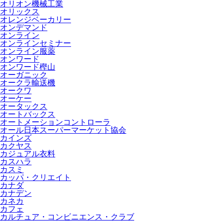
オリオン機械工業
オリックス
オレンジベーカリー
オンデマンド
オンライン
オンラインセミナー
オンライン服薬
オンワード
オンワード樫山
オーガニック
オークラ輸送機
オークワ
オーケー
オータックス
オートバックス
オートメーションコントローラ
オール日本スーパーマーケット協会
カインズ
カクヤス
カジュアル衣料
カスハラ
カスミ
カッパ・クリエイト
カナダ
カナデン
カネカ
カフェ
カルチュア・コンビニエンス・クラブ