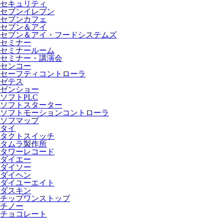
セキュリティ
セブンイレブン
セブンカフェ
セブン＆アイ
セブン＆アイ・フードシステムズ
セミナー
セミナールーム
セミナー・講演会
センコー
セーフティコントローラ
ゼテス
ゼンショー
ソフトPLC
ソフトスターター
ソフトモーションコントローラ
ソフマップ
タイ
タクトスイッチ
タムラ製作所
タワーレコード
ダイエー
ダイソー
ダイヘン
ダイユーエイト
ダスキン
チップワンストップ
チノー
チョコレート