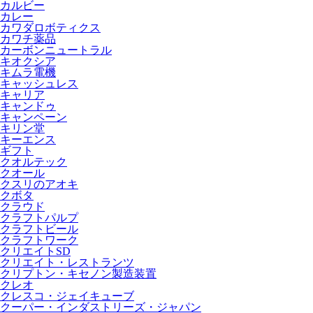
カルビー
カレー
カワダロボティクス
カワチ薬品
カーボンニュートラル
キオクシア
キムラ電機
キャッシュレス
キャリア
キャンドゥ
キャンペーン
キリン堂
キーエンス
ギフト
クオルテック
クオール
クスリのアオキ
クボタ
クラウド
クラフトパルプ
クラフトビール
クラフトワーク
クリエイトSD
クリエイト・レストランツ
クリプトン・キセノン製造装置
クレオ
クレスコ・ジェイキューブ
クーパー・インダストリーズ・ジャパン