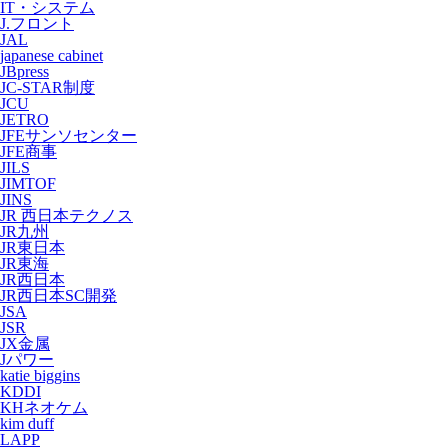
IT・システム
J.フロント
JAL
japanese cabinet
JBpress
JC-STAR制度
JCU
JETRO
JFEサンソセンター
JFE商事
JILS
JIMTOF
JINS
JR 西日本テクノス
JR九州
JR東日本
JR東海
JR西日本
JR西日本SC開発
JSA
JSR
JX金属
Jパワー
katie biggins
KDDI
KHネオケム
kim duff
LAPP