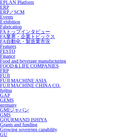
EPLAN Platform
ERP
ERP／SCM
Events
Exhibition
Fabrication
FAトップインタビュー
FA業界・企業トピックス
FA自動化・製造業市況
Features
FESTO
Finance
Food and beverage manufacturing
FOOD＆LIFE COMPANIES
FRP
FUJI
FUJI MACHINE ASIA
FUJI MACHINE CHINA CO.
fujitsu
GAP
GEMS
germany
GMIジャパン
GMS
GOURMAND ISHIYA
Grants and funding
Growing sovereign capability
GU