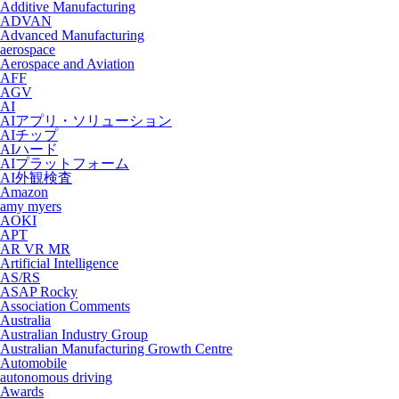
Additive Manufacturing
ADVAN
Advanced Manufacturing
aerospace
Aerospace and Aviation
AFF
AGV
AI
AIアプリ・ソリューション
AIチップ
AIハード
AIプラットフォーム
AI外観検査
Amazon
amy myers
AOKI
APT
AR VR MR
Artificial Intelligence
AS/RS
ASAP Rocky
Association Comments
Australia
Australian Industry Group
Australian Manufacturing Growth Centre
Automobile
autonomous driving
Awards