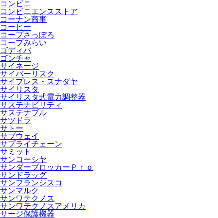
コンビニ
コンビニエンスストア
コーナン商事
コーヒー
コープさっぽろ
コープみらい
ゴディバ
ゴンチャ
サイネージ
サイバーリスク
サイプレス・スナダヤ
サイリスタ
サイリスタ式電力調整器
サステナビリティ
サステナブル
サツドラ
サトー
サブウェイ
サプライチェーン
サミット
サンコーシヤ
サンダーブロッカーＰｒｏ
サンドラッグ
サンフランシスコ
サンマルク
サンワテクノス
サンワテクノスアメリカ
サージ保護機器