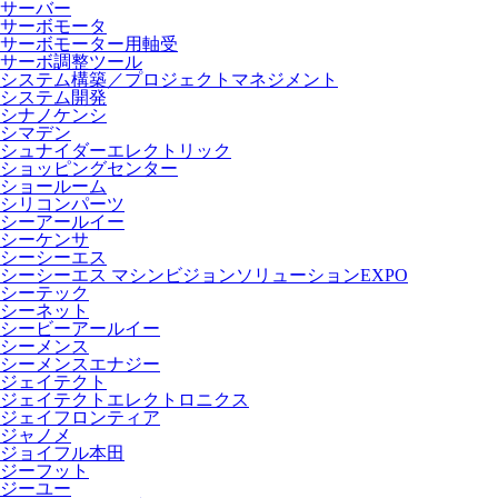
サーバー
サーボモータ
サーボモーター用軸受
サーボ調整ツール
システム構築／プロジェクトマネジメント
システム開発
シナノケンシ
シマデン
シュナイダーエレクトリック
ショッピングセンター
ショールーム
シリコンパーツ
シーアールイー
シーケンサ
シーシーエス
シーシーエス マシンビジョンソリューションEXPO
シーテック
シーネット
シービーアールイー
シーメンス
シーメンスエナジー
ジェイテクト
ジェイテクトエレクトロニクス
ジェイフロンティア
ジャノメ
ジョイフル本田
ジーフット
ジーユー