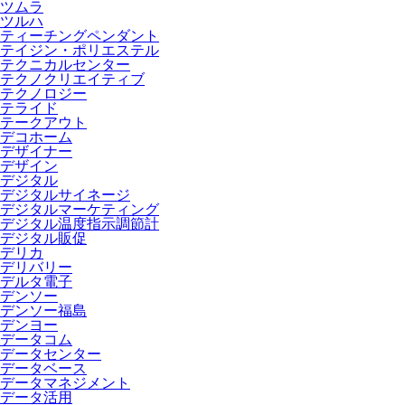
ツムラ
ツルハ
ティーチングペンダント
テイジン・ポリエステル
テクニカルセンター
テクノクリエイティブ
テクノロジー
テライド
テークアウト
デコホーム
デザイナー
デザイン
デジタル
デジタルサイネージ
デジタルマーケティング
デジタル温度指示調節計
デジタル販促
デリカ
デリバリー
デルタ電子
デンソー
デンソー福島
デンヨー
データコム
データセンター
データベース
データマネジメント
データ活用