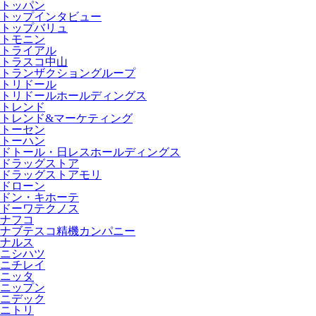
トッパン
トップインタビュー
トップバリュ
トモニン
トライアル
トラスコ中山
トランザクショングループ
トリドール
トリドールホールディングス
トレンド
トレンド&マーケティング
トーセン
トーハン
ドトール・日レスホールディングス
ドラッグストア
ドラッグストアモリ
ドローン
ドン・キホーテ
ドーワテクノス
ナフコ
ナブテスコ精機カンパニー
ナルス
ニシハツ
ニチレイ
ニッタ
ニップン
ニデック
ニトリ