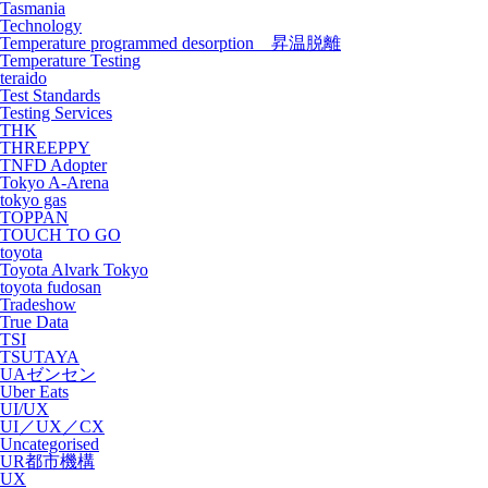
Tasmania
Technology
Temperature programmed desorption 昇温脱離
Temperature Testing
teraido
Test Standards
Testing Services
THK
THREEPPY
TNFD Adopter
Tokyo A-Arena
tokyo gas
TOPPAN
TOUCH TO GO
toyota
Toyota Alvark Tokyo
toyota fudosan
Tradeshow
True Data
TSI
TSUTAYA
UAゼンセン
Uber Eats
UI/UX
UI／UX／CX
Uncategorised
UR都市機構
UX