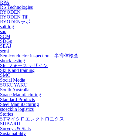
RPA
RS Technologies
RYODEN
RYODEN Tii!
RYODENラボ
salt fog
sap
SCM
SDGs
SEAJ
semi
Semiconductor inspection 半導体検査
shock testing
SIerフォース デザイン
Skills and training
SMC
Social Media
SOKUYAKU
South Australia
Space Manufacturing
Standard Products
Steel Manufacturing
stoecklin logistics
Stories
STマイクロエレクトロニクス
SUBARU
Surveys & Stats
Sustainability