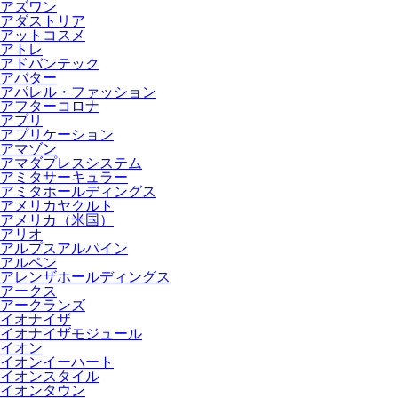
アズワン
アダストリア
アットコスメ
アトレ
アドバンテック
アバター
アパレル・ファッション
アフターコロナ
アプリ
アプリケーション
アマゾン
アマダプレスシステム
アミタサーキュラー
アミタホールディングス
アメリカヤクルト
アメリカ（米国）
アリオ
アルプスアルパイン
アルペン
アレンザホールディングス
アークス
アークランズ
イオナイザ
イオナイザモジュール
イオン
イオンイーハート
イオンスタイル
イオンタウン