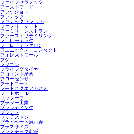
ファインセラミック
ファストフード
ファッション
ファナック
ファナック アメリカ
ファミリーマート
ファミリーレストラン
ファーストリテイリング
フェローテック
フェローテックHD
フエニックス・コンタクト
フォレストモール
フジ
フジコン
フライングタイガー
フロイント産業
フローセンサ
フードコート
フードスクエアカスミ
フードホール
ブックオフ
ブラザー工業
ブランディング
ブランド
ブリヂストン
プライベート展示会
プラスサイズ
プラスチック削減