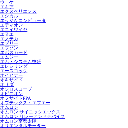
ウーケ
エキア
エクスペリエンス
エシカル
エッジAIコンピュータ
エディオン
エニイワイヤ
エヌエー
エノテカ
エブリー
エプソン
エポスカード
エムジー
エム・システム技研
エレシリンダー
エースコック
オイヒナー
オキサイド
オサダ
オシロスコープ
オピニオン
オフサイトPPA
オプテックス・エフエー
オムロン
オムロン サイニックエックス
オムロン リレーアンドデバイス
オムロン京都太陽
オリエンタルモーター