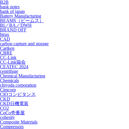
B2B
bank notes
bank of japan
Battery Manufacturing
BEAMS（ビームス）
BI／BA／DWH
BRAND OFF
btrax
CAD
carbon capture and storage
Cartken
CBRE
CC-Link
CC-Link協会
CEATEC 2024
centrifuge
Chemical Manufacturing
Chemicals
chiyoda corporation
Cimcorp
CIOコンピタンス
CKD
CKD日機電装
CO2
CoCo壱番屋
cohesity
Composite Materials
Compressors