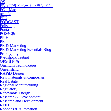
OS
PB（プライベートブランド）
PC・Mac
pellicle
PFU
PODCAST
Polishing
Ponta
POS分析
PPIH
PR
PR & Marketing
PR & Marketing Essentials Blog
Prototyping
Pyroshock Testing
QPS研究所
Quantum Technologies
Queensland
RAPiD Design
Raw materials & composites
Real Estate
Regional Manufacturing
Regulatory
Renewable Energy
Research & Development
Research and Development
RFID
Robotics & Automation