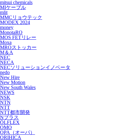
mitsui chemicals
MIケーブル
mlit
MMCリョウテック
MODEX 2024
money
MonotaRO
MOS FETリレー
Moxa
MROストッカー
M＆A
NEC
NECA
NECソリューションイノベータ
nedo
New Hire
New Motion
New South Wales
NEWS
NSK
NTN
NTT
NTT都市開発
Nプラス
ÖLFLEX
OMO
OPA（オーパ）
ORIHICA