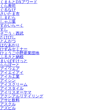
くまもとDXアワード
くら寿司
ぐるなび
さいたま市
しまむら
しゃぶ葉
すかいらーく
すし
そごう・西武
たけびし
とんかつ
はなあかり
ひずみセミナー
ひょうご小野産業団地
ふるさと納税
まいばすけっと
ららぽーと
アイウエア
アイエイアイ
アイカ工業
アイシン
アイスクリーム
アイスタイル
アイリスオーヤマ
アクシアルリテイリング
アサヒ飲料
アスクル
アズビル