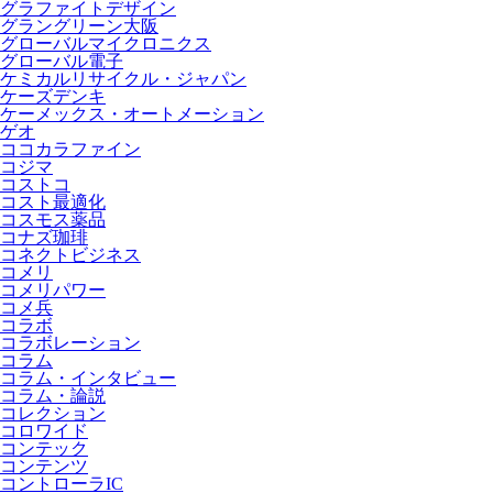
グラファイトデザイン
グラングリーン大阪
グローバルマイクロニクス
グローバル電子
ケミカルリサイクル・ジャパン
ケーズデンキ
ケーメックス・オートメーション
ゲオ
ココカラファイン
コジマ
コストコ
コスト最適化
コスモス薬品
コナズ珈琲
コネクトビジネス
コメリ
コメリパワー
コメ兵
コラボ
コラボレーション
コラム
コラム・インタビュー
コラム・論説
コレクション
コロワイド
コンテック
コンテンツ
コントローラIC