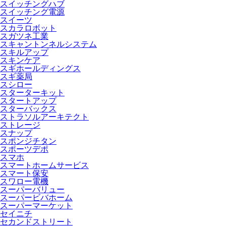
スイッチングハブ
スイッチング電源
スイーツ
スカラロボット
スガツネ工業
スキャントンネルシステム
スキルアップ
スキンケア
スギホールディングス
スギ薬局
スシロー
スターターキット
スタートアップ
スターバックス
ストラソルアーキテクト
ストレージ
スナップ
スポンジチタン
スポーツデポ
スマホ
スマートホームサービス
スマート保安
スワロー電機
スーパーバリュー
スーパービバホーム
スーパーマーケット
セイニチ
セカンドストリート