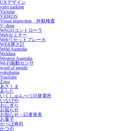
UXデザイン
valet parking
Victoria
VIDEOS
Visual inspection 外観検査
V･drug
WAGOコントローラ
Webセミナー
Webリセットブレーカ
WEB厚さ計
Weld Australia
Welding
Western Australia
Wi-Fi振動センサ
word of mouth
yokohama
YouTube
Zetes
あさくま
あらた
いくしゅんべつ川発電所
いなげや
おにぎり
お知らせ
お知らせ・記者発表
お菓子
かっぱ寿司
かつや