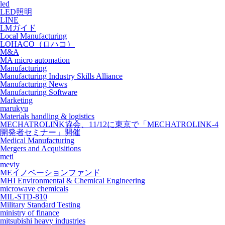
led
LED照明
LINE
LMガイド
Local Manufacturing
LOHACO（ロハコ）
M&A
MA micro automation
Manufacturing
Manufacturing Industry Skills Alliance
Manufacturing News
Manufacturing Software
Marketing
marukyu
Materials handling & logistics
MECHATROLINK協会、11/12に東京で「MECHATROLINK-4
開発者セミナー」開催
Medical Manufacturing
Mergers and Acquisitions
meti
meviy
MEイノベーションファンド
MHI Environmental & Chemical Engineering
microwave chemicals
MIL-STD-810
Military Standard Testing
ministry of finance
mitsubishi heavy industries