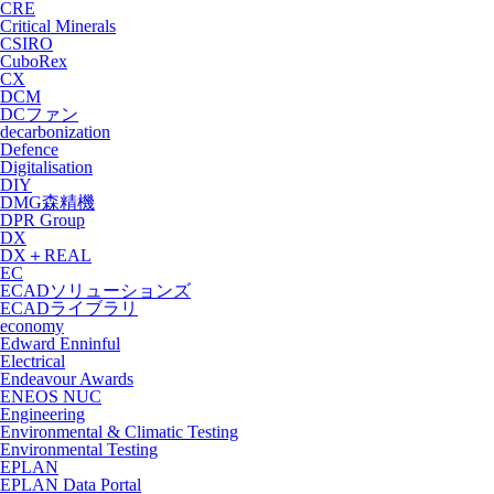
CRE
Critical Minerals
CSIRO
CuboRex
CX
DCM
DCファン
decarbonization
Defence
Digitalisation
DIY
DMG森精機
DPR Group
DX
DX＋REAL
EC
ECADソリューションズ
ECADライブラリ
economy
Edward Enninful
Electrical
Endeavour Awards
ENEOS NUC
Engineering
Environmental & Climatic Testing
Environmental Testing
EPLAN
EPLAN Data Portal