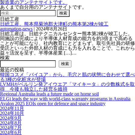
製造業のアンテナサイトです。
あくまで自分用のアンテナサイトです。
検
索:
日総工産
日総工産、熊本県菊池郡大津町の熊本第2棟が竣工
automation-news
|
2024年8月26日
日総工産は、日総テクニカルセンター熊本第2棟が竣工した。
同施設の完成により半導体人材育成の能力を約3倍まで高める
ことが可能になり、社内教育にとどまらず、取引先社員の研修
受託といった外部人材の育成にも力を入れることで、これから
益々活況を呈す、半導体産業 […]…
検索
検索
最近の投稿
韓国コスメ「バイユア」から、毛穴と肌の状態に合わせて選べ
る3種の化粧水が登場
LVMHがベルリン発アイウエア「マイキータ」の少数株式を取
得 今後も独立した経営を維持
Regional Australia leads a future made on home soil
ELGi leads the way with world-class warranty programs in Australia
Avalon 2025 EOIs open for defence and space industry
2024年11月
2024年10月
2024年9月
2024年8月
2024年7月
2024年6月