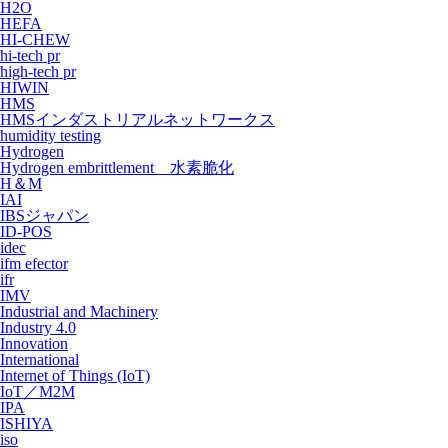
H2O
HEFA
HI-CHEW
hi-tech pr
high-tech pr
HIWIN
HMS
HMSインダストリアルネットワークス
humidity testing
Hydrogen
Hydrogen embrittlement 水素脆化
H＆M
IAI
IBSジャパン
ID-POS
idec
ifm efector
ifr
IMV
Industrial and Machinery
Industry 4.0
Innovation
International
Internet of Things (IoT)
IoT／M2M
IPA
ISHIYA
iso