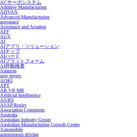
ACサーボシステム
Additive Manufacturing
ADVAN
Advanced Manufacturing
aerospace
Aerospace and Aviation
AFF
AGV
AI
AIアプリ・ソリューション
AIチップ
AIハード
AIプラットフォーム
AI外観検査
Amazon
amy myers
AOKI
APT
AR VR MR
Artificial Intelligence
AS/RS
ASAP Rocky
Association Comments
Australia
Australian Industry Group
Australian Manufacturing Growth Centre
Automobile
autonomous driving