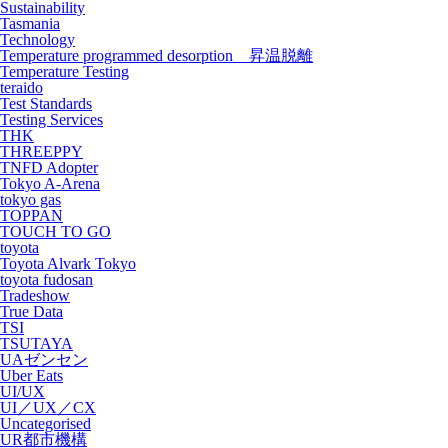
Sustainability
Tasmania
Technology
Temperature programmed desorption 昇温脱離
Temperature Testing
teraido
Test Standards
Testing Services
THK
THREEPPY
TNFD Adopter
Tokyo A-Arena
tokyo gas
TOPPAN
TOUCH TO GO
toyota
Toyota Alvark Tokyo
toyota fudosan
Tradeshow
True Data
TSI
TSUTAYA
UAゼンセン
Uber Eats
UI/UX
UI／UX／CX
Uncategorised
UR都市機構