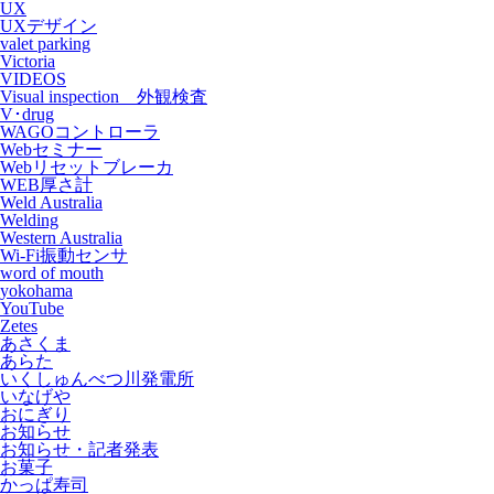
UX
UXデザイン
valet parking
Victoria
VIDEOS
Visual inspection 外観検査
V･drug
WAGOコントローラ
Webセミナー
Webリセットブレーカ
WEB厚さ計
Weld Australia
Welding
Western Australia
Wi-Fi振動センサ
word of mouth
yokohama
YouTube
Zetes
あさくま
あらた
いくしゅんべつ川発電所
いなげや
おにぎり
お知らせ
お知らせ・記者発表
お菓子
かっぱ寿司