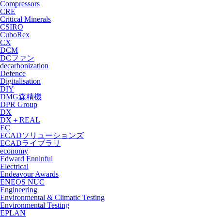
Compressors
CRE
Critical Minerals
CSIRO
CuboRex
CX
DCM
DCファン
decarbonization
Defence
Digitalisation
DIY
DMG森精機
DPR Group
DX
DX＋REAL
EC
ECADソリューションズ
ECADライブラリ
economy
Edward Enninful
Electrical
Endeavour Awards
ENEOS NUC
Engineering
Environmental & Climatic Testing
Environmental Testing
EPLAN