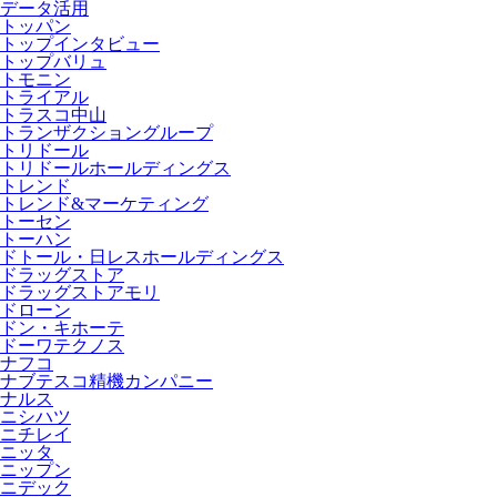
データ活用
トッパン
トップインタビュー
トップバリュ
トモニン
トライアル
トラスコ中山
トランザクショングループ
トリドール
トリドールホールディングス
トレンド
トレンド&マーケティング
トーセン
トーハン
ドトール・日レスホールディングス
ドラッグストア
ドラッグストアモリ
ドローン
ドン・キホーテ
ドーワテクノス
ナフコ
ナブテスコ精機カンパニー
ナルス
ニシハツ
ニチレイ
ニッタ
ニップン
ニデック