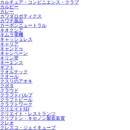
カルチュア・コンビニエンス・クラブ
カルビー
カレー
カワダロボティクス
カワチ薬品
カーボンニュートラル
キオクシア
キムラ電機
キャッシュレス
キャリア
キャンドゥ
キャンペーン
キリン堂
キーエンス
ギフト
クオルテック
クオール
クスリのアオキ
クボタ
クラウド
クラフトパルプ
クラフトビール
クラフトワーク
クリエイトSD
クリエイト・レストランツ
クリプトン・キセノン製造装置
クレオ
クレスコ・ジェイキューブ