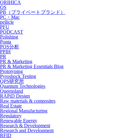
ORIHICA
OS
PB（プライベートブランド）
PC・Mac
pellicle
PFU
PODCAST
Polishing
Ponta
POS分析
PPIH
PR
PR & Marketing
PR & Marketing Essentials Blog
Prototyping
Pyroshock Testing
QPS研究所
Quantum Technologies
Queensland
RAPiD Design
Raw materials & composites
Real Estate
Regional Manufacturing
Regulatory
Renewable Energy
Research & Development
Research and Development
RFID