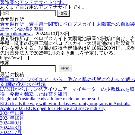
製造業のアンテナサイトです。
あくまで自分用のアンテナサイトです。
検
索:
倉元製作所
倉元製作所、岩手県一関市にペロブスカイト太陽電池の自動製
造ライン設備を整備
automation-news
|
2024年10月28日
倉元製作所は、ペロブスカイト太陽電池事業の開始に向け、岩
手県一関市の花泉工場にペロブスカイト太陽電池の自動製造ラ
インを導入する。設備の取得予定価格は約10億2200万円。取得
先は国外法人で2025年2月の引き渡しを予定している。
https://ww […]…
検索
検索
最近の投稿
韓国コスメ「バイユア」から、毛穴と肌の状態に合わせて選べ
る3種の化粧水が登場
LVMHがベルリン発アイウエア「マイキータ」の少数株式を取
得 今後も独立した経営を維持
Regional Australia leads a future made on home soil
ELGi leads the way with world-class warranty programs in Australia
Avalon 2025 EOIs open for defence and space industry
2024年11月
2024年10月
2024年9月
2024年8月
2024年7月