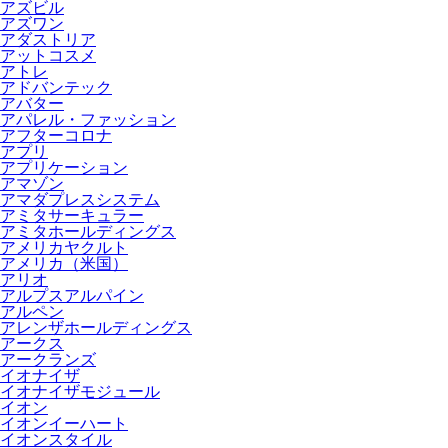
アズビル
アズワン
アダストリア
アットコスメ
アトレ
アドバンテック
アバター
アパレル・ファッション
アフターコロナ
アプリ
アプリケーション
アマゾン
アマダプレスシステム
アミタサーキュラー
アミタホールディングス
アメリカヤクルト
アメリカ（米国）
アリオ
アルプスアルパイン
アルペン
アレンザホールディングス
アークス
アークランズ
イオナイザ
イオナイザモジュール
イオン
イオンイーハート
イオンスタイル