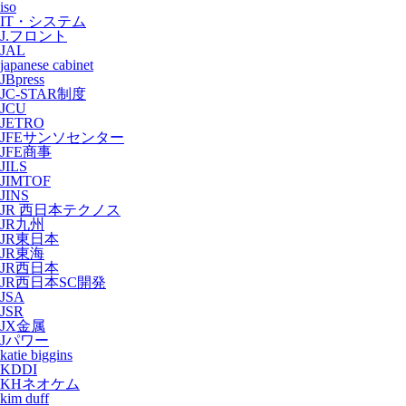
iso
IT・システム
J.フロント
JAL
japanese cabinet
JBpress
JC-STAR制度
JCU
JETRO
JFEサンソセンター
JFE商事
JILS
JIMTOF
JINS
JR 西日本テクノス
JR九州
JR東日本
JR東海
JR西日本
JR西日本SC開発
JSA
JSR
JX金属
Jパワー
katie biggins
KDDI
KHネオケム
kim duff