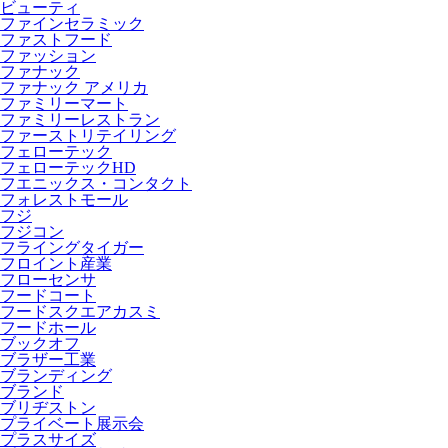
ビューティ
ファインセラミック
ファストフード
ファッション
ファナック
ファナック アメリカ
ファミリーマート
ファミリーレストラン
ファーストリテイリング
フェローテック
フェローテックHD
フエニックス・コンタクト
フォレストモール
フジ
フジコン
フライングタイガー
フロイント産業
フローセンサ
フードコート
フードスクエアカスミ
フードホール
ブックオフ
ブラザー工業
ブランディング
ブランド
ブリヂストン
プライベート展示会
プラスサイズ