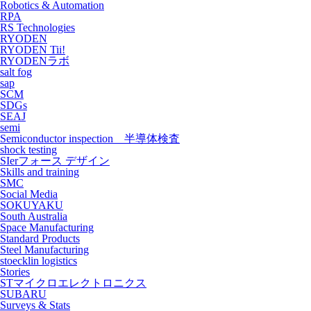
Robotics & Automation
RPA
RS Technologies
RYODEN
RYODEN Tii!
RYODENラボ
salt fog
sap
SCM
SDGs
SEAJ
semi
Semiconductor inspection 半導体検査
shock testing
SIerフォース デザイン
Skills and training
SMC
Social Media
SOKUYAKU
South Australia
Space Manufacturing
Standard Products
Steel Manufacturing
stoecklin logistics
Stories
STマイクロエレクトロニクス
SUBARU
Surveys & Stats