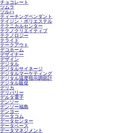
チョコレート
ツムラ
ツルハ
ティーチングペンダント
テイジン・ポリエステル
テクニカルセンター
テクノクリエイティブ
テクノロジー
テライド
テークアウト
デコホーム
デザイナー
デザイン
デジタル
デジタルサイネージ
デジタルマーケティング
デジタル温度指示調節計
デジタル販促
デリカ
デリバリー
デルタ電子
デンソー
デンソー福島
デンヨー
データコム
データセンター
データベース
データマネジメント