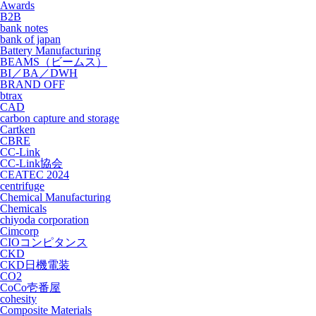
Awards
B2B
bank notes
bank of japan
Battery Manufacturing
BEAMS（ビームス）
BI／BA／DWH
BRAND OFF
btrax
CAD
carbon capture and storage
Cartken
CBRE
CC-Link
CC-Link協会
CEATEC 2024
centrifuge
Chemical Manufacturing
Chemicals
chiyoda corporation
Cimcorp
CIOコンピタンス
CKD
CKD日機電装
CO2
CoCo壱番屋
cohesity
Composite Materials