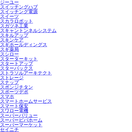
ジーユー
スイッチングハブ
スイッチング電源
スイーツ
スカラロボット
スガツネ工業
スキャントンネルシステム
スキルアップ
スキンケア
スギホールディングス
スギ薬局
スシロー
スターターキット
スタートアップ
スターバックス
ストラソルアーキテクト
ストレージ
スナップ
スポンジチタン
スポーツデポ
スマホ
スマートホームサービス
スマート保安
スワロー電機
スーパーバリュー
スーパービバホーム
スーパーマーケット
セイニチ