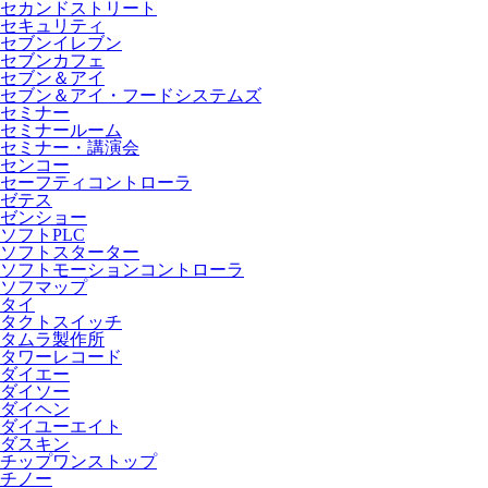
セカンドストリート
セキュリティ
セブンイレブン
セブンカフェ
セブン＆アイ
セブン＆アイ・フードシステムズ
セミナー
セミナールーム
セミナー・講演会
センコー
セーフティコントローラ
ゼテス
ゼンショー
ソフトPLC
ソフトスターター
ソフトモーションコントローラ
ソフマップ
タイ
タクトスイッチ
タムラ製作所
タワーレコード
ダイエー
ダイソー
ダイヘン
ダイユーエイト
ダスキン
チップワンストップ
チノー