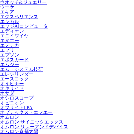
ウオッチ&ジュエリー
ウーケ
エキア
エクスペリエンス
エシカル
エッジAIコンピュータ
エディオン
エニイワイヤ
エヌエー
エノテカ
エブリー
エプソン
エポスカード
エムジー
エム・システム技研
エレシリンダー
エースコック
オイヒナー
オキサイド
オサダ
オシロスコープ
オピニオン
オフサイトPPA
オプテックス・エフエー
オムロン
オムロン サイニックエックス
オムロン リレーアンドデバイス
オムロン京都太陽