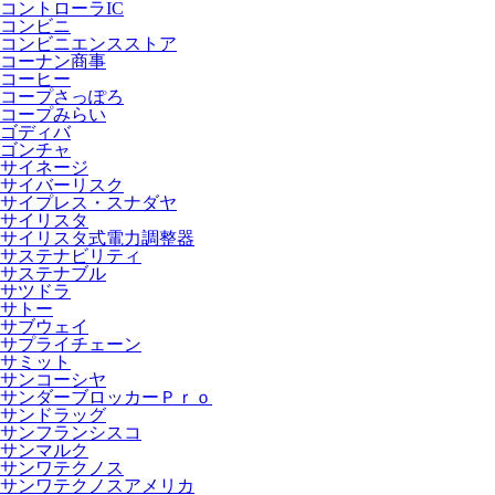
コントローラIC
コンビニ
コンビニエンスストア
コーナン商事
コーヒー
コープさっぽろ
コープみらい
ゴディバ
ゴンチャ
サイネージ
サイバーリスク
サイプレス・スナダヤ
サイリスタ
サイリスタ式電力調整器
サステナビリティ
サステナブル
サツドラ
サトー
サブウェイ
サプライチェーン
サミット
サンコーシヤ
サンダーブロッカーＰｒｏ
サンドラッグ
サンフランシスコ
サンマルク
サンワテクノス
サンワテクノスアメリカ