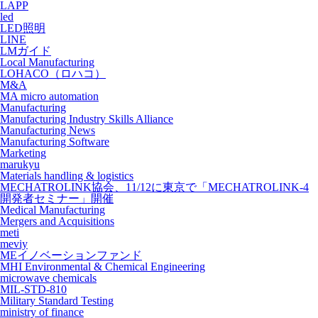
LAPP
led
LED照明
LINE
LMガイド
Local Manufacturing
LOHACO（ロハコ）
M&A
MA micro automation
Manufacturing
Manufacturing Industry Skills Alliance
Manufacturing News
Manufacturing Software
Marketing
marukyu
Materials handling & logistics
MECHATROLINK協会、11/12に東京で「MECHATROLINK-4
開発者セミナー」開催
Medical Manufacturing
Mergers and Acquisitions
meti
meviy
MEイノベーションファンド
MHI Environmental & Chemical Engineering
microwave chemicals
MIL-STD-810
Military Standard Testing
ministry of finance