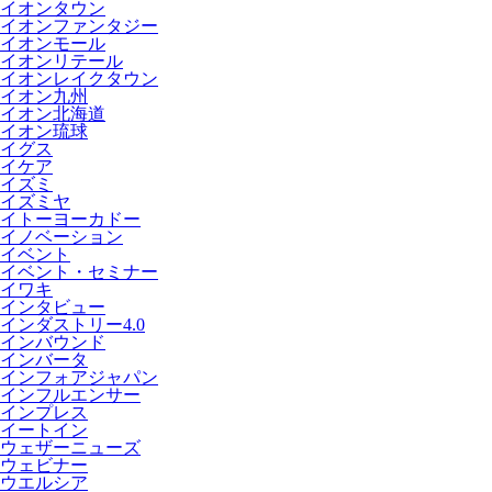
イオンタウン
イオンファンタジー
イオンモール
イオンリテール
イオンレイクタウン
イオン九州
イオン北海道
イオン琉球
イグス
イケア
イズミ
イズミヤ
イトーヨーカドー
イノベーション
イベント
イベント・セミナー
イワキ
インタビュー
インダストリー4.0
インバウンド
インバータ
インフォアジャパン
インフルエンサー
インプレス
イートイン
ウェザーニューズ
ウェビナー
ウエルシア