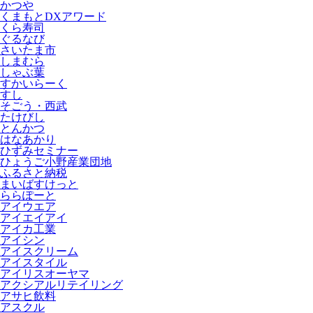
かつや
くまもとDXアワード
くら寿司
ぐるなび
さいたま市
しまむら
しゃぶ葉
すかいらーく
すし
そごう・西武
たけびし
とんかつ
はなあかり
ひずみセミナー
ひょうご小野産業団地
ふるさと納税
まいばすけっと
ららぽーと
アイウエア
アイエイアイ
アイカ工業
アイシン
アイスクリーム
アイスタイル
アイリスオーヤマ
アクシアルリテイリング
アサヒ飲料
アスクル