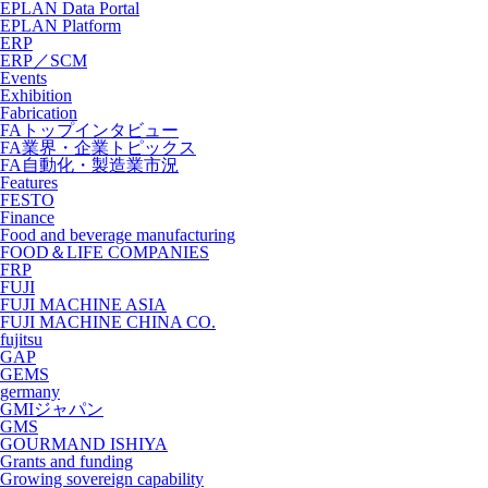
EPLAN Data Portal
EPLAN Platform
ERP
ERP／SCM
Events
Exhibition
Fabrication
FAトップインタビュー
FA業界・企業トピックス
FA自動化・製造業市況
Features
FESTO
Finance
Food and beverage manufacturing
FOOD＆LIFE COMPANIES
FRP
FUJI
FUJI MACHINE ASIA
FUJI MACHINE CHINA CO.
fujitsu
GAP
GEMS
germany
GMIジャパン
GMS
GOURMAND ISHIYA
Grants and funding
Growing sovereign capability