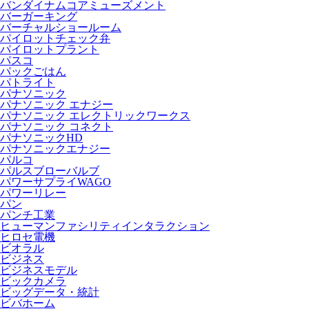
バンダイナムコアミューズメント
バーガーキング
バーチャルショールーム
パイロットチェック弁
パイロットプラント
パスコ
パックごはん
パトライト
パナソニック
パナソニック エナジー
パナソニック エレクトリックワークス
パナソニック コネクト
パナソニックHD
パナソニックエナジー
パルコ
パルスブローバルブ
パワーサプライWAGO
パワーリレー
パン
パンチ工業
ヒューマンファシリティインタラクション
ヒロセ電機
ビオラル
ビジネス
ビジネスモデル
ビックカメラ
ビッグデータ・統計
ビバホーム