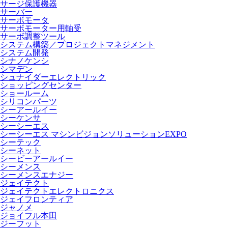
サージ保護機器
サーバー
サーボモータ
サーボモーター用軸受
サーボ調整ツール
システム構築／プロジェクトマネジメント
システム開発
シナノケンシ
シマデン
シュナイダーエレクトリック
ショッピングセンター
ショールーム
シリコンパーツ
シーアールイー
シーケンサ
シーシーエス
シーシーエス マシンビジョンソリューションEXPO
シーテック
シーネット
シービーアールイー
シーメンス
シーメンスエナジー
ジェイテクト
ジェイテクトエレクトロニクス
ジェイフロンティア
ジャノメ
ジョイフル本田
ジーフット