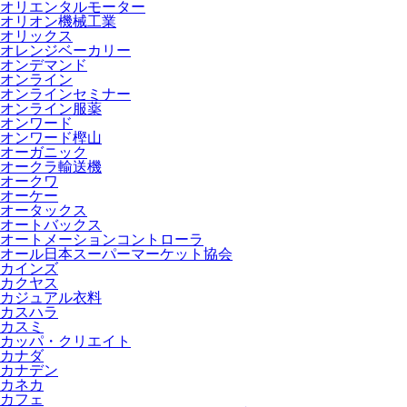
オリエンタルモーター
オリオン機械工業
オリックス
オレンジベーカリー
オンデマンド
オンライン
オンラインセミナー
オンライン服薬
オンワード
オンワード樫山
オーガニック
オークラ輸送機
オークワ
オーケー
オータックス
オートバックス
オートメーションコントローラ
オール日本スーパーマーケット協会
カインズ
カクヤス
カジュアル衣料
カスハラ
カスミ
カッパ・クリエイト
カナダ
カナデン
カネカ
カフェ