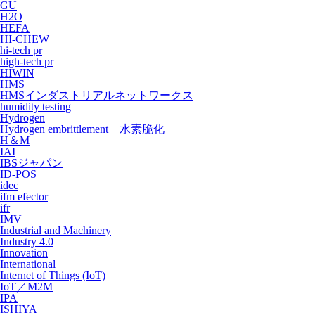
GU
H2O
HEFA
HI-CHEW
hi-tech pr
high-tech pr
HIWIN
HMS
HMSインダストリアルネットワークス
humidity testing
Hydrogen
Hydrogen embrittlement 水素脆化
H＆M
IAI
IBSジャパン
ID-POS
idec
ifm efector
ifr
IMV
Industrial and Machinery
Industry 4.0
Innovation
International
Internet of Things (IoT)
IoT／M2M
IPA
ISHIYA