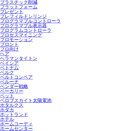
プラスチック削減
プラットフォーム
プレゼント
プレフィルドシリンジ
プログラマブルコントローラ
プログラマブル表示器
プログラムコントローラ
プロセスマイニング
プロモーション
プロント
プロ向け
ヘア
ヘラマンタイトン
ベイシア
ベトナム
ベルク
ベルトコンベア
ベルーナ
ベンダー戦略
ベーカリー
ペット
ペロブスカイト太陽電池
ホタルクス
ホダカ
ホットランド
ホテル
ホームコーディ
ホームセンター