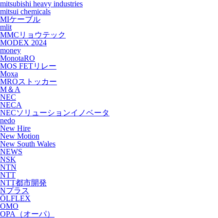
mitsubishi heavy industries
mitsui chemicals
MIケーブル
mlit
MMCリョウテック
MODEX 2024
money
MonotaRO
MOS FETリレー
Moxa
MROストッカー
M＆A
NEC
NECA
NECソリューションイノベータ
nedo
New Hire
New Motion
New South Wales
NEWS
NSK
NTN
NTT
NTT都市開発
Nプラス
ÖLFLEX
OMO
OPA（オーパ）