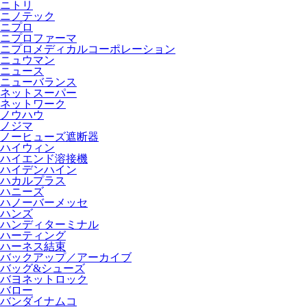
ニトリ
ニノテック
ニプロ
ニプロファーマ
ニプロメディカルコーポレーション
ニュウマン
ニュース
ニューバランス
ネットスーパー
ネットワーク
ノウハウ
ノジマ
ノーヒューズ遮断器
ハイウィン
ハイエンド溶接機
ハイデンハイン
ハカルプラス
ハニーズ
ハノーバーメッセ
ハンズ
ハンディターミナル
ハーティング
ハーネス結束
バックアップ／アーカイブ
バッグ&シューズ
バヨネットロック
バロー
バンダイナムコ