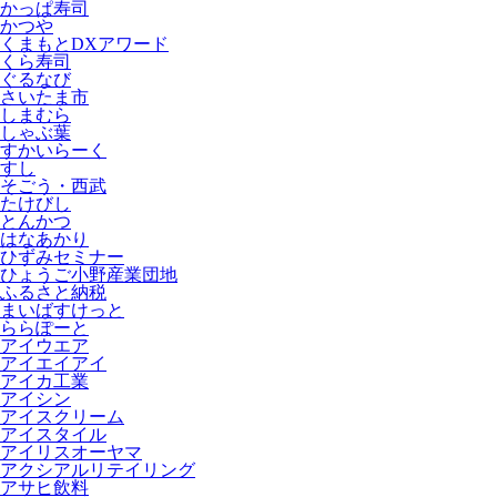
かっぱ寿司
かつや
くまもとDXアワード
くら寿司
ぐるなび
さいたま市
しまむら
しゃぶ葉
すかいらーく
すし
そごう・西武
たけびし
とんかつ
はなあかり
ひずみセミナー
ひょうご小野産業団地
ふるさと納税
まいばすけっと
ららぽーと
アイウエア
アイエイアイ
アイカ工業
アイシン
アイスクリーム
アイスタイル
アイリスオーヤマ
アクシアルリテイリング
アサヒ飲料