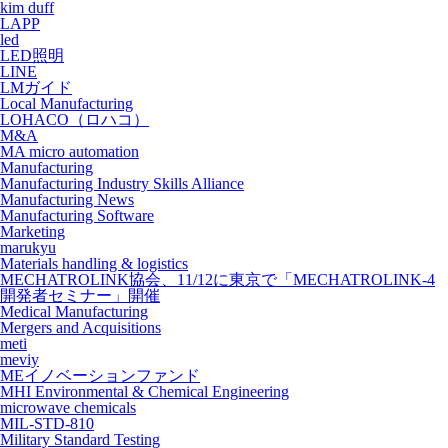
kim duff
LAPP
led
LED照明
LINE
LMガイド
Local Manufacturing
LOHACO（ロハコ）
M&A
MA micro automation
Manufacturing
Manufacturing Industry Skills Alliance
Manufacturing News
Manufacturing Software
Marketing
marukyu
Materials handling & logistics
MECHATROLINK協会、11/12に東京で「MECHATROLINK-4
開発者セミナー」開催
Medical Manufacturing
Mergers and Acquisitions
meti
meviy
MEイノベーションファンド
MHI Environmental & Chemical Engineering
microwave chemicals
MIL-STD-810
Military Standard Testing