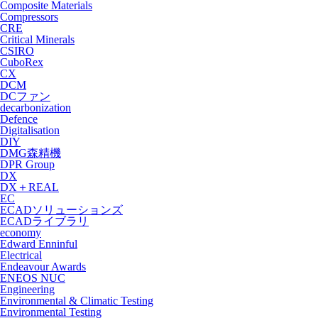
Composite Materials
Compressors
CRE
Critical Minerals
CSIRO
CuboRex
CX
DCM
DCファン
decarbonization
Defence
Digitalisation
DIY
DMG森精機
DPR Group
DX
DX＋REAL
EC
ECADソリューションズ
ECADライブラリ
economy
Edward Enninful
Electrical
Endeavour Awards
ENEOS NUC
Engineering
Environmental & Climatic Testing
Environmental Testing