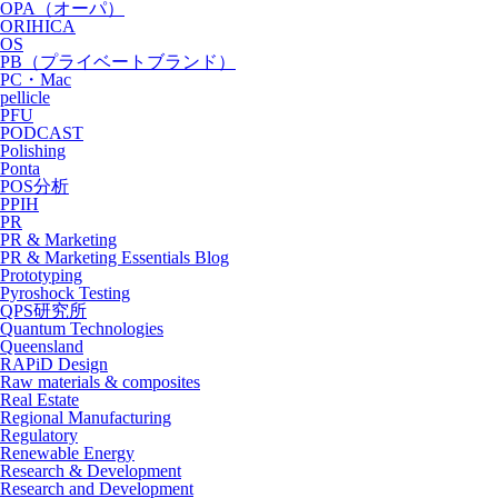
OPA（オーパ）
ORIHICA
OS
PB（プライベートブランド）
PC・Mac
pellicle
PFU
PODCAST
Polishing
Ponta
POS分析
PPIH
PR
PR & Marketing
PR & Marketing Essentials Blog
Prototyping
Pyroshock Testing
QPS研究所
Quantum Technologies
Queensland
RAPiD Design
Raw materials & composites
Real Estate
Regional Manufacturing
Regulatory
Renewable Energy
Research & Development
Research and Development