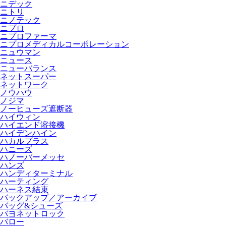
ニデック
ニトリ
ニノテック
ニプロ
ニプロファーマ
ニプロメディカルコーポレーション
ニュウマン
ニュース
ニューバランス
ネットスーパー
ネットワーク
ノウハウ
ノジマ
ノーヒューズ遮断器
ハイウィン
ハイエンド溶接機
ハイデンハイン
ハカルプラス
ハニーズ
ハノーバーメッセ
ハンズ
ハンディターミナル
ハーティング
ハーネス結束
バックアップ／アーカイブ
バッグ&シューズ
バヨネットロック
バロー