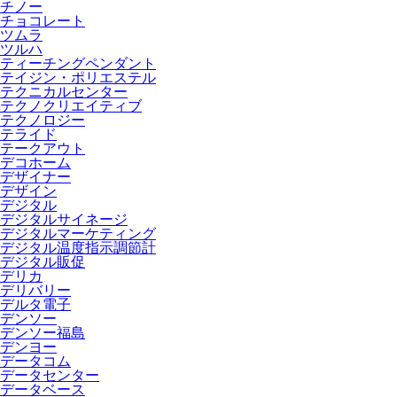
チノー
チョコレート
ツムラ
ツルハ
ティーチングペンダント
テイジン・ポリエステル
テクニカルセンター
テクノクリエイティブ
テクノロジー
テライド
テークアウト
デコホーム
デザイナー
デザイン
デジタル
デジタルサイネージ
デジタルマーケティング
デジタル温度指示調節計
デジタル販促
デリカ
デリバリー
デルタ電子
デンソー
デンソー福島
デンヨー
データコム
データセンター
データベース