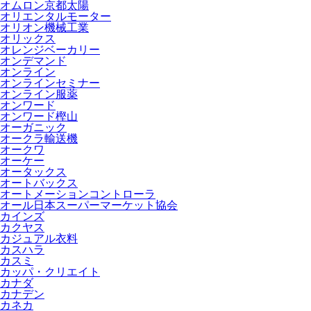
オムロン京都太陽
オリエンタルモーター
オリオン機械工業
オリックス
オレンジベーカリー
オンデマンド
オンライン
オンラインセミナー
オンライン服薬
オンワード
オンワード樫山
オーガニック
オークラ輸送機
オークワ
オーケー
オータックス
オートバックス
オートメーションコントローラ
オール日本スーパーマーケット協会
カインズ
カクヤス
カジュアル衣料
カスハラ
カスミ
カッパ・クリエイト
カナダ
カナデン
カネカ