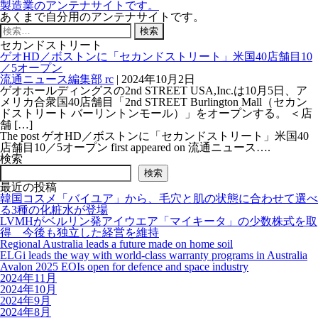
製造業のアンテナサイトです。
あくまで自分用のアンテナサイトです。
検
索:
セカンドストリート
ゲオHD／ボストンに「セカンドストリート」米国40店舗目10
／5オープン
流通ニュース編集部 rc
|
2024年10月2日
ゲオホールディングスの2nd STREET USA,Inc.は10月5日、ア
メリカ合衆国40店舗目「2nd STREET Burlington Mall（セカン
ドストリート バーリントンモール）」をオープンする。 ＜店
舗 […]
The post ゲオHD／ボストンに「セカンドストリート」米国40
店舗目10／5オープン first appeared on 流通ニュース….
検索
検索
最近の投稿
韓国コスメ「バイユア」から、毛穴と肌の状態に合わせて選べ
る3種の化粧水が登場
LVMHがベルリン発アイウエア「マイキータ」の少数株式を取
得 今後も独立した経営を維持
Regional Australia leads a future made on home soil
ELGi leads the way with world-class warranty programs in Australia
Avalon 2025 EOIs open for defence and space industry
2024年11月
2024年10月
2024年9月
2024年8月