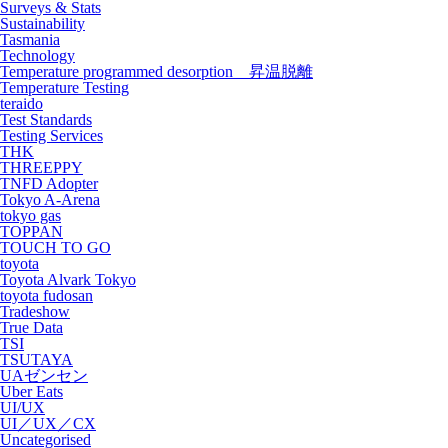
Surveys & Stats
Sustainability
Tasmania
Technology
Temperature programmed desorption 昇温脱離
Temperature Testing
teraido
Test Standards
Testing Services
THK
THREEPPY
TNFD Adopter
Tokyo A-Arena
tokyo gas
TOPPAN
TOUCH TO GO
toyota
Toyota Alvark Tokyo
toyota fudosan
Tradeshow
True Data
TSI
TSUTAYA
UAゼンセン
Uber Eats
UI/UX
UI／UX／CX
Uncategorised