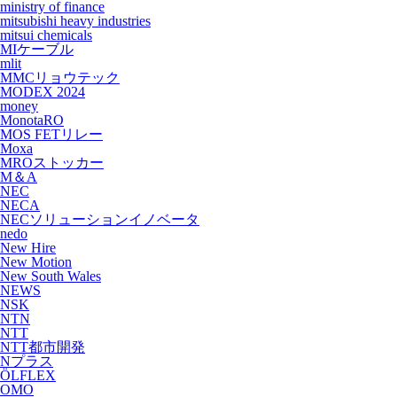
ministry of finance
mitsubishi heavy industries
mitsui chemicals
MIケーブル
mlit
MMCリョウテック
MODEX 2024
money
MonotaRO
MOS FETリレー
Moxa
MROストッカー
M＆A
NEC
NECA
NECソリューションイノベータ
nedo
New Hire
New Motion
New South Wales
NEWS
NSK
NTN
NTT
NTT都市開発
Nプラス
ÖLFLEX
OMO