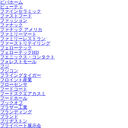
ビバホーム
ビューティ
ファインセラミック
ファストフード
ファッション
ファナック
ファナック アメリカ
ファミリーマート
ファミリーレストラン
ファーストリテイリング
フェローテック
フェローテックHD
フエニックス・コンタクト
フォレストモール
フジ
フジコン
フライングタイガー
フロイント産業
フローセンサ
フードコート
フードスクエアカスミ
フードホール
ブックオフ
ブラザー工業
ブランディング
ブランド
ブリヂストン
プライベート展示会