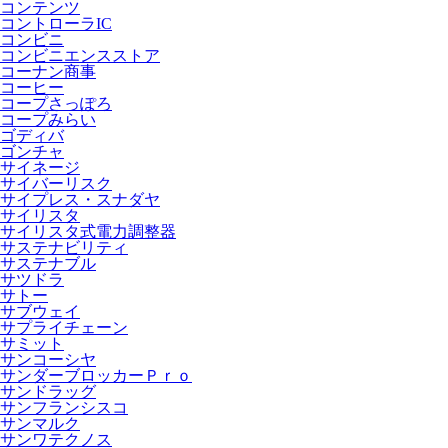
コンテンツ
コントローラIC
コンビニ
コンビニエンスストア
コーナン商事
コーヒー
コープさっぽろ
コープみらい
ゴディバ
ゴンチャ
サイネージ
サイバーリスク
サイプレス・スナダヤ
サイリスタ
サイリスタ式電力調整器
サステナビリティ
サステナブル
サツドラ
サトー
サブウェイ
サプライチェーン
サミット
サンコーシヤ
サンダーブロッカーＰｒｏ
サンドラッグ
サンフランシスコ
サンマルク
サンワテクノス