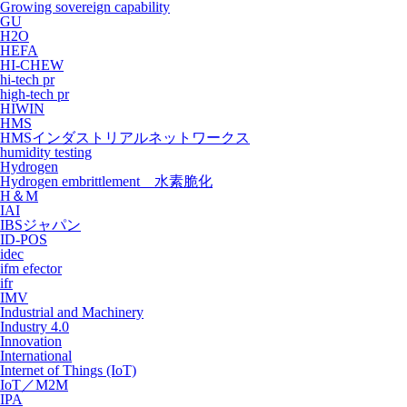
Growing sovereign capability
GU
H2O
HEFA
HI-CHEW
hi-tech pr
high-tech pr
HIWIN
HMS
HMSインダストリアルネットワークス
humidity testing
Hydrogen
Hydrogen embrittlement 水素脆化
H＆M
IAI
IBSジャパン
ID-POS
idec
ifm efector
ifr
IMV
Industrial and Machinery
Industry 4.0
Innovation
International
Internet of Things (IoT)
IoT／M2M
IPA