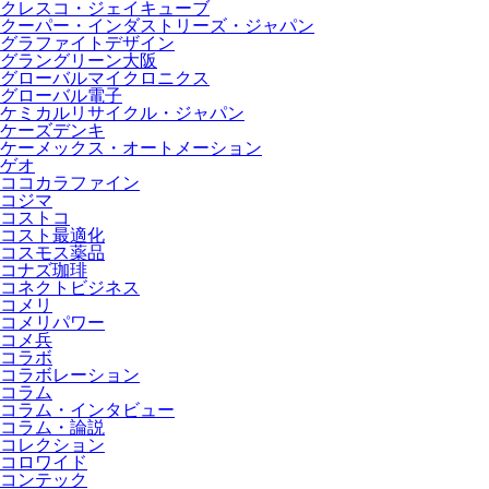
クレスコ・ジェイキューブ
クーパー・インダストリーズ・ジャパン
グラファイトデザイン
グラングリーン大阪
グローバルマイクロニクス
グローバル電子
ケミカルリサイクル・ジャパン
ケーズデンキ
ケーメックス・オートメーション
ゲオ
ココカラファイン
コジマ
コストコ
コスト最適化
コスモス薬品
コナズ珈琲
コネクトビジネス
コメリ
コメリパワー
コメ兵
コラボ
コラボレーション
コラム
コラム・インタビュー
コラム・論説
コレクション
コロワイド
コンテック