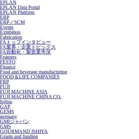
EPLAN
EPLAN Data Portal
EPLAN Platform
ERP
ERP／SCM
Events
Exhibition
Fabrication
FAトップインタビュー
FA業界・企業トピックス
FA自動化・製造業市況
Features
FESTO
Finance
Food and beverage manufacturing
FOOD＆LIFE COMPANIES
FRP
FUJI
FUJI MACHINE ASIA
FUJI MACHINE CHINA CO.
fujitsu
GAP
GEMS
germany
GMIジャパン
GMS
GOURMAND ISHIYA
Grants and funding