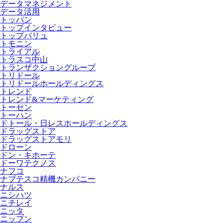
データマネジメント
データ活用
トッパン
トップインタビュー
トップバリュ
トモニン
トライアル
トラスコ中山
トランザクショングループ
トリドール
トリドールホールディングス
トレンド
トレンド&マーケティング
トーセン
トーハン
ドトール・日レスホールディングス
ドラッグストア
ドラッグストアモリ
ドローン
ドン・キホーテ
ドーワテクノス
ナフコ
ナブテスコ精機カンパニー
ナルス
ニシハツ
ニチレイ
ニッタ
ニップン