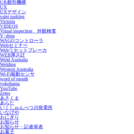
UR都市機構
UX
UXデザイン
valet parking
Victoria
VIDEOS
Visual inspection 外観検査
V･drug
WAGOコントローラ
Webセミナー
Webリセットブレーカ
WEB厚さ計
Weld Australia
Welding
Western Australia
Wi-Fi振動センサ
word of mouth
yokohama
YouTube
Zetes
あさくま
あらた
いくしゅんべつ川発電所
いなげや
おにぎり
お知らせ
お知らせ・記者発表
お菓子