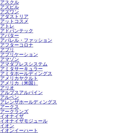
アスクル
アズビル
アズワン
アダストリア
アットコスメ
アトレ
アドバンテック
アバター
アパレル・ファッション
アフターコロナ
アプリ
アプリケーション
アマゾン
アマダプレスシステム
アミタサーキュラー
アミタホールディングス
アメリカヤクルト
アメリカ（米国）
アリオ
アルプスアルパイン
アルペン
アレンザホールディングス
アークス
アークランズ
イオナイザ
イオナイザモジュール
イオン
イオンイーハート