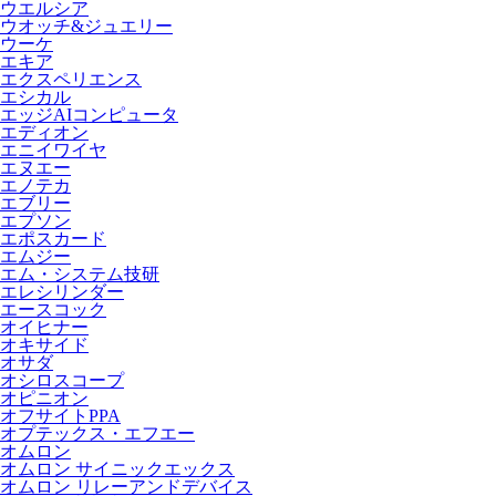
ウエルシア
ウオッチ&ジュエリー
ウーケ
エキア
エクスペリエンス
エシカル
エッジAIコンピュータ
エディオン
エニイワイヤ
エヌエー
エノテカ
エブリー
エプソン
エポスカード
エムジー
エム・システム技研
エレシリンダー
エースコック
オイヒナー
オキサイド
オサダ
オシロスコープ
オピニオン
オフサイトPPA
オプテックス・エフエー
オムロン
オムロン サイニックエックス
オムロン リレーアンドデバイス