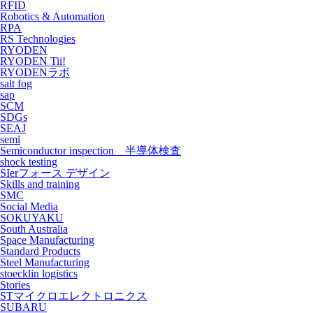
RFID
Robotics & Automation
RPA
RS Technologies
RYODEN
RYODEN Tii!
RYODENラボ
salt fog
sap
SCM
SDGs
SEAJ
semi
Semiconductor inspection 半導体検査
shock testing
SIerフォース デザイン
Skills and training
SMC
Social Media
SOKUYAKU
South Australia
Space Manufacturing
Standard Products
Steel Manufacturing
stoecklin logistics
Stories
STマイクロエレクトロニクス
SUBARU