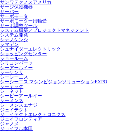
サンワテクノスアメリカ
サージ保護機器
サーバー
サーボモータ
サーボモーター用軸受
サーボ調整ツール
システム構築／プロジェクトマネジメント
システム開発
シナノケンシ
シマデン
シュナイダーエレクトリック
ショッピングセンター
ショールーム
シリコンパーツ
シーアールイー
シーケンサ
シーシーエス
シーシーエス マシンビジョンソリューションEXPO
シーテック
シーネット
シービーアールイー
シーメンス
シーメンスエナジー
ジェイテクト
ジェイテクトエレクトロニクス
ジェイフロンティア
ジャノメ
ジョイフル本田