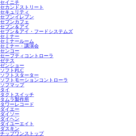
セイニチ
セカンドストリート
セキュリティ
セブンイレブン
セブンカフェ
セブン＆アイ
セブン＆アイ・フードシステムズ
セミナー
セミナールーム
セミナー・講演会
センコー
セーフティコントローラ
ゼテス
ゼンショー
ソフトPLC
ソフトスターター
ソフトモーションコントローラ
ソフマップ
タイ
タクトスイッチ
タムラ製作所
タワーレコード
ダイエー
ダイソー
ダイヘン
ダイユーエイト
ダスキン
チップワンストップ