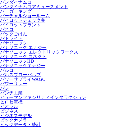
バンダイナムコ
バンダイナムコアミューズメント
バーガーキング
バーチャルショールーム
パイロットチェック弁
パイロットプラント
パスコ
パックごはん
パトライト
パナソニック
パナソニック エナジー
パナソニック エレクトリックワークス
パナソニック コネクト
パナソニックHD
パナソニックエナジー
パルコ
パルスブローバルブ
パワーサプライWAGO
パワーリレー
パン
パンチ工業
ヒューマンファシリティインタラクション
ヒロセ電機
ビオラル
ビジネス
ビジネスモデル
ビックカメラ
ビッグデータ・統計