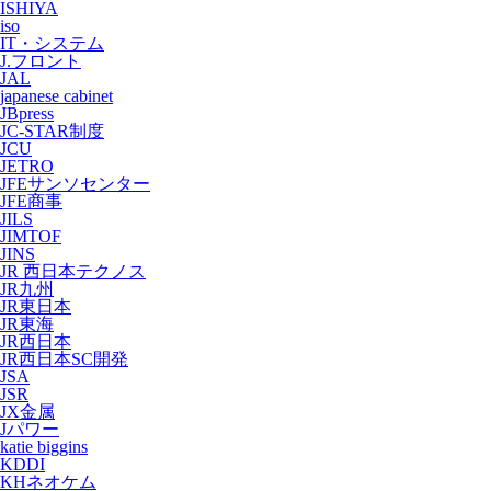
ISHIYA
iso
IT・システム
J.フロント
JAL
japanese cabinet
JBpress
JC-STAR制度
JCU
JETRO
JFEサンソセンター
JFE商事
JILS
JIMTOF
JINS
JR 西日本テクノス
JR九州
JR東日本
JR東海
JR西日本
JR西日本SC開発
JSA
JSR
JX金属
Jパワー
katie biggins
KDDI
KHネオケム