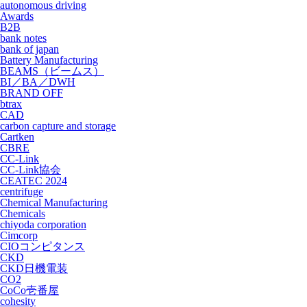
autonomous driving
Awards
B2B
bank notes
bank of japan
Battery Manufacturing
BEAMS（ビームス）
BI／BA／DWH
BRAND OFF
btrax
CAD
carbon capture and storage
Cartken
CBRE
CC-Link
CC-Link協会
CEATEC 2024
centrifuge
Chemical Manufacturing
Chemicals
chiyoda corporation
Cimcorp
CIOコンピタンス
CKD
CKD日機電装
CO2
CoCo壱番屋
cohesity