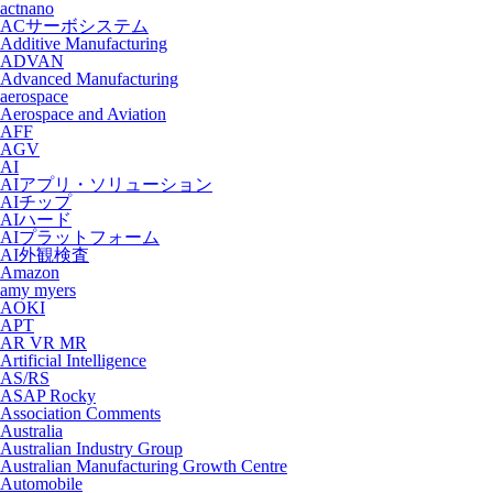
actnano
ACサーボシステム
Additive Manufacturing
ADVAN
Advanced Manufacturing
aerospace
Aerospace and Aviation
AFF
AGV
AI
AIアプリ・ソリューション
AIチップ
AIハード
AIプラットフォーム
AI外観検査
Amazon
amy myers
AOKI
APT
AR VR MR
Artificial Intelligence
AS/RS
ASAP Rocky
Association Comments
Australia
Australian Industry Group
Australian Manufacturing Growth Centre
Automobile