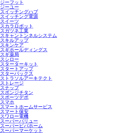
ジーフット
ジーユー
スイッチングハブ
スイッチング電源
スイーツ
スカラロボット
スガツネ工業
スキャントンネルシステム
スキルアップ
スキンケア
スギホールディングス
スギ薬局
スシロー
スターターキット
スタートアップ
スターバックス
ストラソルアーキテクト
ストレージ
スナップ
スポンジチタン
スポーツデポ
スマホ
スマートホームサービス
スマート保安
スワロー電機
スーパーバリュー
スーパービバホーム
スーパーマーケット