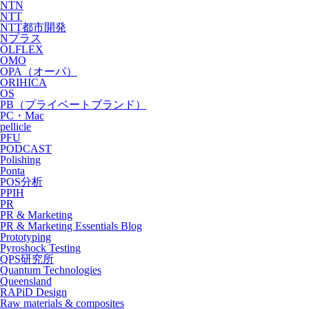
NTN
NTT
NTT都市開発
Nプラス
ÖLFLEX
OMO
OPA（オーパ）
ORIHICA
OS
PB（プライベートブランド）
PC・Mac
pellicle
PFU
PODCAST
Polishing
Ponta
POS分析
PPIH
PR
PR & Marketing
PR & Marketing Essentials Blog
Prototyping
Pyroshock Testing
QPS研究所
Quantum Technologies
Queensland
RAPiD Design
Raw materials & composites