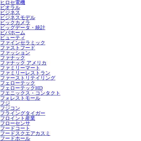
ヒロセ電機
ビオラル
ビジネス
ビジネスモデル
ビックカメラ
ビッグデータ・統計
ビバホーム
ビューティ
ファインセラミック
ファストフード
ファッション
ファナック
ファナック アメリカ
ファミリーマート
ファミリーレストラン
ファーストリテイリング
フェローテック
フェローテックHD
フエニックス・コンタクト
フォレストモール
フジ
フジコン
フライングタイガー
フロイント産業
フローセンサ
フードコート
フードスクエアカスミ
フードホール