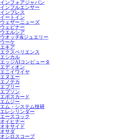
インフォアジャパン
インフルエンサー
インプレス
イートイン
ウェザーニューズ
ウェビナー
ウエルシア
ウオッチ&ジュエリー
ウーケ
エキア
エクスペリエンス
エシカル
エッジAIコンピュータ
エディオン
エニイワイヤ
エヌエー
エノテカ
エブリー
エプソン
エポスカード
エムジー
エム・システム技研
エレシリンダー
エースコック
オイヒナー
オキサイド
オサダ
オシロスコープ