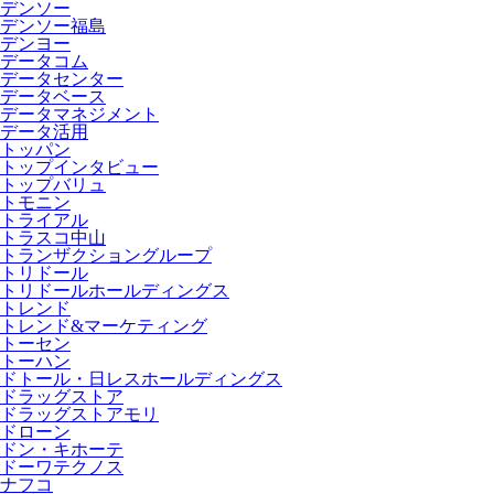
デンソー
デンソー福島
デンヨー
データコム
データセンター
データベース
データマネジメント
データ活用
トッパン
トップインタビュー
トップバリュ
トモニン
トライアル
トラスコ中山
トランザクショングループ
トリドール
トリドールホールディングス
トレンド
トレンド&マーケティング
トーセン
トーハン
ドトール・日レスホールディングス
ドラッグストア
ドラッグストアモリ
ドローン
ドン・キホーテ
ドーワテクノス
ナフコ