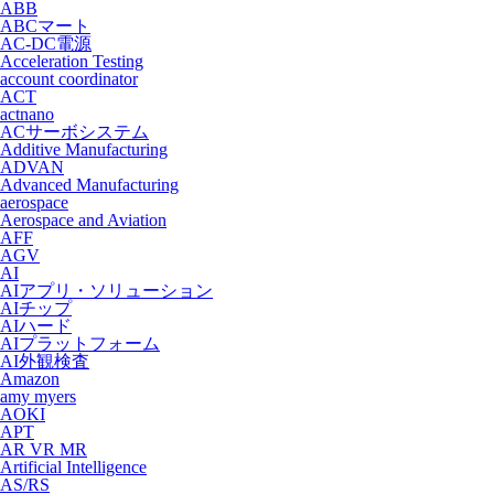
ABB
ABCマート
AC-DC電源
Acceleration Testing
account coordinator
ACT
actnano
ACサーボシステム
Additive Manufacturing
ADVAN
Advanced Manufacturing
aerospace
Aerospace and Aviation
AFF
AGV
AI
AIアプリ・ソリューション
AIチップ
AIハード
AIプラットフォーム
AI外観検査
Amazon
amy myers
AOKI
APT
AR VR MR
Artificial Intelligence
AS/RS