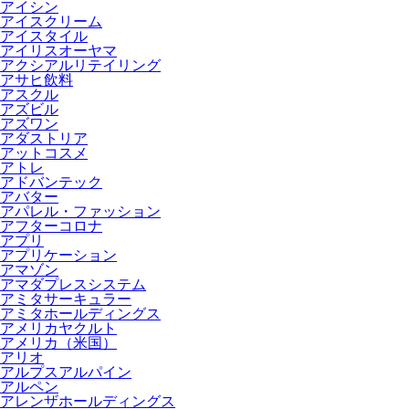
アイシン
アイスクリーム
アイスタイル
アイリスオーヤマ
アクシアルリテイリング
アサヒ飲料
アスクル
アズビル
アズワン
アダストリア
アットコスメ
アトレ
アドバンテック
アバター
アパレル・ファッション
アフターコロナ
アプリ
アプリケーション
アマゾン
アマダプレスシステム
アミタサーキュラー
アミタホールディングス
アメリカヤクルト
アメリカ（米国）
アリオ
アルプスアルパイン
アルペン
アレンザホールディングス