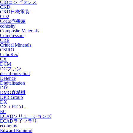
CIOコンピタンス
CKD
CKD日機電装
CO2
CoCo壱番屋
cohesity
Composite Materials
Compressors
CRE
Critical Minerals
CSIRO
CuboRex
CX
DCM
DCファン
decarbonization
Defence
Digitalisation
DIY
DMG森精機
DPR Group
DX
DX＋REAL
EC
ECADソリューションズ
ECADライブラリ
economy
Edward Enninful