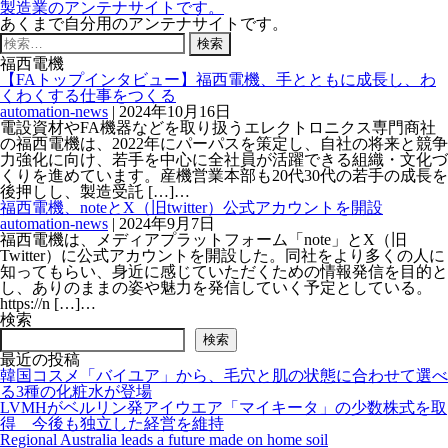
製造業のアンテナサイトです。
あくまで自分用のアンテナサイトです。
検
索:
福西電機
【FAトップインタビュー】福西電機、手とともに成長し、わ
くわくする仕事をつくる
automation-news
|
2024年10月16日
電設資材やFA機器などを取り扱うエレクトロニクス専門商社
の福西電機は、2022年にパーパスを策定し、自社の将来と競争
力強化に向け、若手を中心に全社員が活躍できる組織・文化づ
くりを進めています。産機営業本部も20代30代の若手の成長を
後押しし、製造受託 […]…
福西電機、noteとX（旧twitter）公式アカウントを開設
automation-news
|
2024年9月7日
福西電機は、メディアプラットフォーム「note」とX（旧
Twitter）に公式アカウントを開設した。同社をより多くの人に
知ってもらい、身近に感じていただくための情報発信を目的と
し、ありのままの姿や魅力を発信していく予定としている。
https://n […]…
検索
検索
最近の投稿
韓国コスメ「バイユア」から、毛穴と肌の状態に合わせて選べ
る3種の化粧水が登場
LVMHがベルリン発アイウエア「マイキータ」の少数株式を取
得 今後も独立した経営を維持
Regional Australia leads a future made on home soil