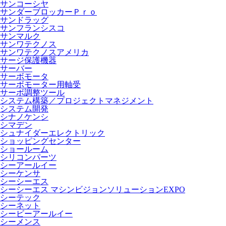
サンコーシヤ
サンダーブロッカーＰｒｏ
サンドラッグ
サンフランシスコ
サンマルク
サンワテクノス
サンワテクノスアメリカ
サージ保護機器
サーバー
サーボモータ
サーボモーター用軸受
サーボ調整ツール
システム構築／プロジェクトマネジメント
システム開発
シナノケンシ
シマデン
シュナイダーエレクトリック
ショッピングセンター
ショールーム
シリコンパーツ
シーアールイー
シーケンサ
シーシーエス
シーシーエス マシンビジョンソリューションEXPO
シーテック
シーネット
シービーアールイー
シーメンス