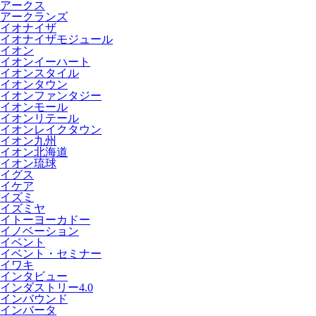
アークス
アークランズ
イオナイザ
イオナイザモジュール
イオン
イオンイーハート
イオンスタイル
イオンタウン
イオンファンタジー
イオンモール
イオンリテール
イオンレイクタウン
イオン九州
イオン北海道
イオン琉球
イグス
イケア
イズミ
イズミヤ
イトーヨーカドー
イノベーション
イベント
イベント・セミナー
イワキ
インタビュー
インダストリー4.0
インバウンド
インバータ