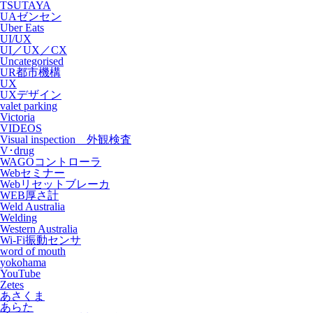
TSUTAYA
UAゼンセン
Uber Eats
UI/UX
UI／UX／CX
Uncategorised
UR都市機構
UX
UXデザイン
valet parking
Victoria
VIDEOS
Visual inspection 外観検査
V･drug
WAGOコントローラ
Webセミナー
Webリセットブレーカ
WEB厚さ計
Weld Australia
Welding
Western Australia
Wi-Fi振動センサ
word of mouth
yokohama
YouTube
Zetes
あさくま
あらた