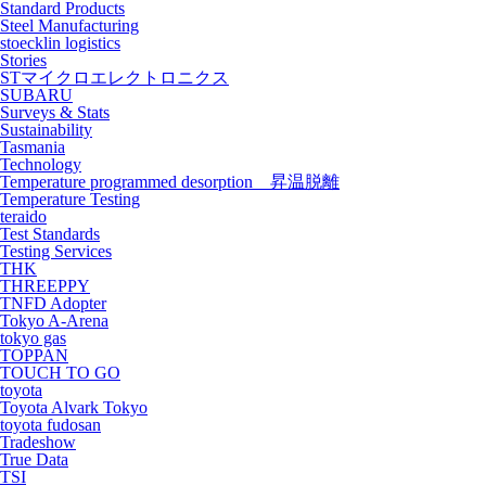
Standard Products
Steel Manufacturing
stoecklin logistics
Stories
STマイクロエレクトロニクス
SUBARU
Surveys & Stats
Sustainability
Tasmania
Technology
Temperature programmed desorption 昇温脱離
Temperature Testing
teraido
Test Standards
Testing Services
THK
THREEPPY
TNFD Adopter
Tokyo A-Arena
tokyo gas
TOPPAN
TOUCH TO GO
toyota
Toyota Alvark Tokyo
toyota fudosan
Tradeshow
True Data
TSI