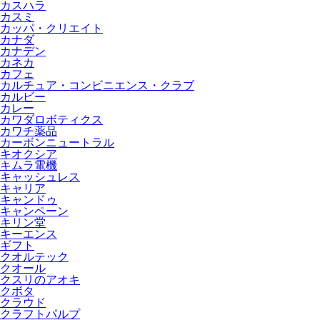
カスハラ
カスミ
カッパ・クリエイト
カナダ
カナデン
カネカ
カフェ
カルチュア・コンビニエンス・クラブ
カルビー
カレー
カワダロボティクス
カワチ薬品
カーボンニュートラル
キオクシア
キムラ電機
キャッシュレス
キャリア
キャンドゥ
キャンペーン
キリン堂
キーエンス
ギフト
クオルテック
クオール
クスリのアオキ
クボタ
クラウド
クラフトパルプ