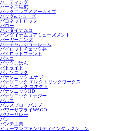
ハーティング
ハーネス結束
バックアップ／アーカイブ
バッグ&シューズ
バヨネットロック
バロー
バンダイナムコ
バンダイナムコアミューズメント
バーガーキング
バーチャルショールーム
パイロットチェック弁
パイロットプラント
パスコ
パックごはん
パトライト
パナソニック
パナソニック エナジー
パナソニック エレクトリックワークス
パナソニック コネクト
パナソニックHD
パナソニックエナジー
パルコ
パルスブローバルブ
パワーサプライWAGO
パワーリレー
パン
パンチ工業
ヒューマンファシリティインタラクション