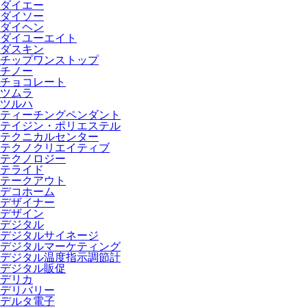
ダイエー
ダイソー
ダイヘン
ダイユーエイト
ダスキン
チップワンストップ
チノー
チョコレート
ツムラ
ツルハ
ティーチングペンダント
テイジン・ポリエステル
テクニカルセンター
テクノクリエイティブ
テクノロジー
テライド
テークアウト
デコホーム
デザイナー
デザイン
デジタル
デジタルサイネージ
デジタルマーケティング
デジタル温度指示調節計
デジタル販促
デリカ
デリバリー
デルタ電子