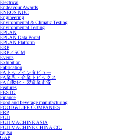
Electrical
Endeavour Awards
ENEOS NUC
Engineering
Environmental & Climatic Testing
Environmental Testing
EPLAN
EPLAN Data Portal
EPLAN Platform
ERP
ERP／SCM
Events
Exhibition
Fabrication
FAトップインタビュー
FA業界・企業トピックス
FA自動化・製造業市況
Features
FESTO
Finance
Food and beverage manufacturing
FOOD＆LIFE COMPANIES
FRP
FUJI
FUJI MACHINE ASIA
FUJI MACHINE CHINA CO.
fujitsu
GAP