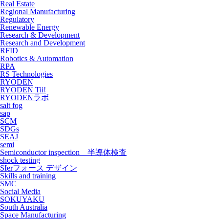
Real Estate
Regional Manufacturing
Regulatory
Renewable Energy
Research & Development
Research and Development
RFID
Robotics & Automation
RPA
RS Technologies
RYODEN
RYODEN Tii!
RYODENラボ
salt fog
sap
SCM
SDGs
SEAJ
semi
Semiconductor inspection 半導体検査
shock testing
SIerフォース デザイン
Skills and training
SMC
Social Media
SOKUYAKU
South Australia
Space Manufacturing