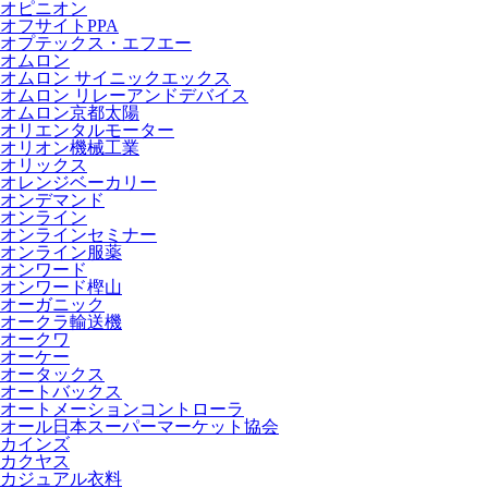
オピニオン
オフサイトPPA
オプテックス・エフエー
オムロン
オムロン サイニックエックス
オムロン リレーアンドデバイス
オムロン京都太陽
オリエンタルモーター
オリオン機械工業
オリックス
オレンジベーカリー
オンデマンド
オンライン
オンラインセミナー
オンライン服薬
オンワード
オンワード樫山
オーガニック
オークラ輸送機
オークワ
オーケー
オータックス
オートバックス
オートメーションコントローラ
オール日本スーパーマーケット協会
カインズ
カクヤス
カジュアル衣料