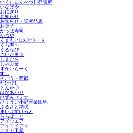
いくしゅんべつ川発電所
いなげや
おにぎり
お知らせ
お知らせ・記者発表
お菓子
かっぱ寿司
かつや
くまもとDXアワード
くら寿司
ぐるなび
さいたま市
しまむら
しゃぶ葉
すかいらーく
すし
そごう・西武
たけびし
とんかつ
はなあかり
ひずみセミナー
ひょうご小野産業団地
ふるさと納税
まいばすけっと
ららぽーと
アイウエア
アイエイアイ
アイカ工業