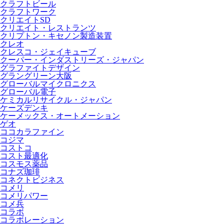
クラフトビール
クラフトワーク
クリエイトSD
クリエイト・レストランツ
クリプトン・キセノン製造装置
クレオ
クレスコ・ジェイキューブ
クーパー・インダストリーズ・ジャパン
グラファイトデザイン
グラングリーン大阪
グローバルマイクロニクス
グローバル電子
ケミカルリサイクル・ジャパン
ケーズデンキ
ケーメックス・オートメーション
ゲオ
ココカラファイン
コジマ
コストコ
コスト最適化
コスモス薬品
コナズ珈琲
コネクトビジネス
コメリ
コメリパワー
コメ兵
コラボ
コラボレーション