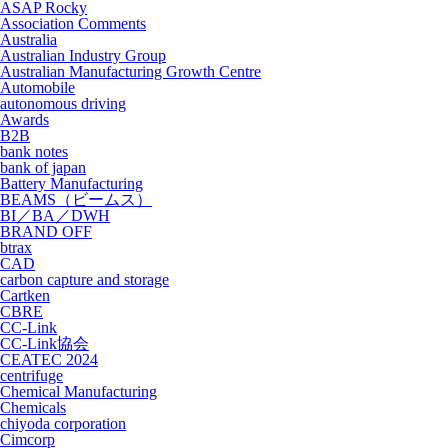
ASAP Rocky
Association Comments
Australia
Australian Industry Group
Australian Manufacturing Growth Centre
Automobile
autonomous driving
Awards
B2B
bank notes
bank of japan
Battery Manufacturing
BEAMS（ビームス）
BI／BA／DWH
BRAND OFF
btrax
CAD
carbon capture and storage
Cartken
CBRE
CC-Link
CC-Link協会
CEATEC 2024
centrifuge
Chemical Manufacturing
Chemicals
chiyoda corporation
Cimcorp