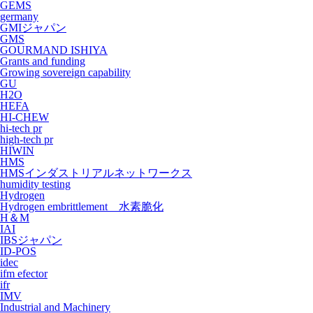
GEMS
germany
GMIジャパン
GMS
GOURMAND ISHIYA
Grants and funding
Growing sovereign capability
GU
H2O
HEFA
HI-CHEW
hi-tech pr
high-tech pr
HIWIN
HMS
HMSインダストリアルネットワークス
humidity testing
Hydrogen
Hydrogen embrittlement 水素脆化
H＆M
IAI
IBSジャパン
ID-POS
idec
ifm efector
ifr
IMV
Industrial and Machinery