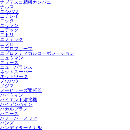
ナブテスコ精機カンパニー
ナルス
ニシハツ
ニチレイ
ニッタ
ニップン
ニデック
ニトリ
ニノテック
ニプロ
ニプロファーマ
ニプロメディカルコーポレーション
ニュウマン
ニュース
ニューバランス
ネットスーパー
ネットワーク
ノウハウ
ノジマ
ノーヒューズ遮断器
ハイウィン
ハイエンド溶接機
ハイデンハイン
ハカルプラス
ハニーズ
ハノーバーメッセ
ハンズ
ハンディターミナル