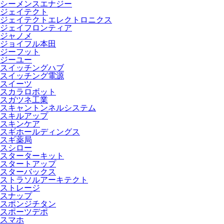
シーメンスエナジー
ジェイテクト
ジェイテクトエレクトロニクス
ジェイフロンティア
ジャノメ
ジョイフル本田
ジーフット
ジーユー
スイッチングハブ
スイッチング電源
スイーツ
スカラロボット
スガツネ工業
スキャントンネルシステム
スキルアップ
スキンケア
スギホールディングス
スギ薬局
スシロー
スターターキット
スタートアップ
スターバックス
ストラソルアーキテクト
ストレージ
スナップ
スポンジチタン
スポーツデポ
スマホ