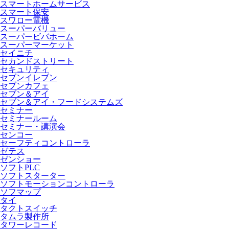
スマートホームサービス
スマート保安
スワロー電機
スーパーバリュー
スーパービバホーム
スーパーマーケット
セイニチ
セカンドストリート
セキュリティ
セブンイレブン
セブンカフェ
セブン＆アイ
セブン＆アイ・フードシステムズ
セミナー
セミナールーム
セミナー・講演会
センコー
セーフティコントローラ
ゼテス
ゼンショー
ソフトPLC
ソフトスターター
ソフトモーションコントローラ
ソフマップ
タイ
タクトスイッチ
タムラ製作所
タワーレコード