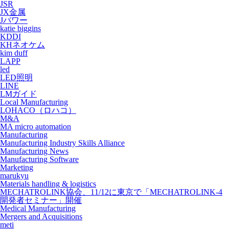
JSR
JX金属
Jパワー
katie biggins
KDDI
KHネオケム
kim duff
LAPP
led
LED照明
LINE
LMガイド
Local Manufacturing
LOHACO（ロハコ）
M&A
MA micro automation
Manufacturing
Manufacturing Industry Skills Alliance
Manufacturing News
Manufacturing Software
Marketing
marukyu
Materials handling & logistics
MECHATROLINK協会、11/12に東京で「MECHATROLINK-4
開発者セミナー」開催
Medical Manufacturing
Mergers and Acquisitions
meti