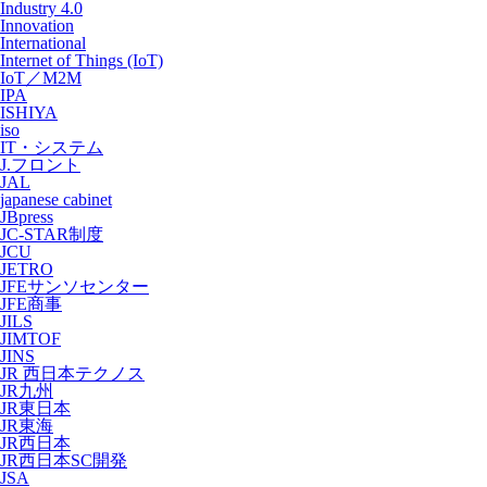
Industry 4.0
Innovation
International
Internet of Things (IoT)
IoT／M2M
IPA
ISHIYA
iso
IT・システム
J.フロント
JAL
japanese cabinet
JBpress
JC-STAR制度
JCU
JETRO
JFEサンソセンター
JFE商事
JILS
JIMTOF
JINS
JR 西日本テクノス
JR九州
JR東日本
JR東海
JR西日本
JR西日本SC開発
JSA