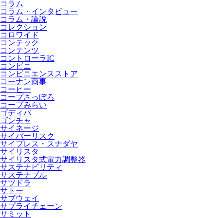
コラム
コラム・インタビュー
コラム・論説
コレクション
コロワイド
コンテック
コンテンツ
コントローラIC
コンビニ
コンビニエンスストア
コーナン商事
コーヒー
コープさっぽろ
コープみらい
ゴディバ
ゴンチャ
サイネージ
サイバーリスク
サイプレス・スナダヤ
サイリスタ
サイリスタ式電力調整器
サステナビリティ
サステナブル
サツドラ
サトー
サブウェイ
サプライチェーン
サミット